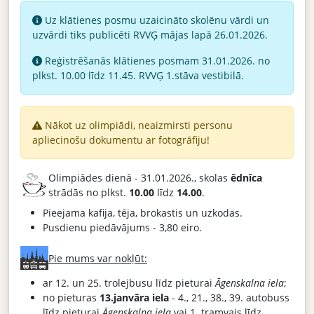
Uz klātienes posmu uzaicināto skolēnu vārdi un
uzvārdi tiks publicēti RVVĢ mājas lapā 26.01.2026.
Reģistrēšanās klātienes posmam 31.01.2026. no
plkst. 10.00 līdz 11.45. RVVĢ 1.stāva vestibilā.
Nākot uz olimpiādi, neaizmirsti personu
apliecinošu dokumentu ar fotogrāfiju!
Olimpiādes dienā - 31.01.2026., skolas
ēdnīca
strādās no plkst.
10.00
līdz
14.00
.
Pieejama kafija, tēja, brokastis un uzkodas.
Pusdienu piedāvājums - 3,80 eiro.
Pie mums var nokļūt:
ar 12. un 25. trolejbusu līdz pieturai
Āgenskalna iela
;
no pieturas
13.janvāra iela
- 4., 21., 38., 39. autobuss
līdz pieturai
Āgenskalna iela
vai 1. tramvajs līdz