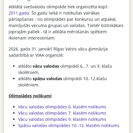
Atklātā svešvalodu olimpiāde tiek organizēta kopš
2011.gada
. Šo gadu laikā ir notikušas vairākas
pārtapšanas - no olimpiādes par konkursu un atpakaļ,
mainījušās vecuma grupas un valodas. Tomēr būtiskākais
joprojām paliek - tā ir atklāta mērošanās spēkiem
ikvienam interesentam.
2026. gada 31. janvārī Rīgas Valsts vācu ģimnāzija
sadarbībā ar VIAA organizē:
atklāto
vācu valodas
olimpiādi 6., 7. un 9. klašu
skolēniem,
atklāto
spāņu valodas
olimpiādi 10.-12.klašu
skolēniem.
Olimpiādes nolikumi
:
Vācu valodas olimpiādes 6. klasēm nolikums
Vācu valodas olimpiādes 7. klasēm nolikums
Vācu valodas olimpiādes 9. klasēm nolikums
Spāņu valodas olimpiādes 10.-12. klasēm nolikums