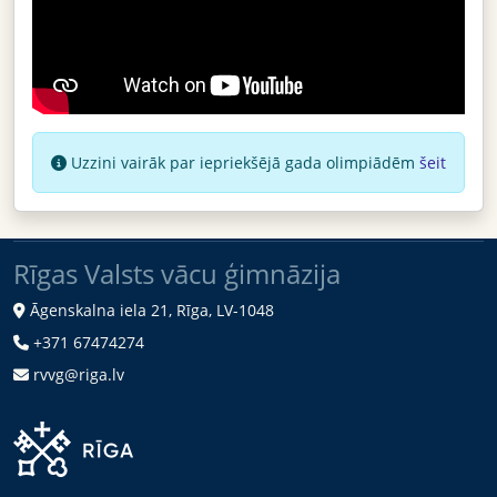
Uzzini vairāk par iepriekšējā gada olimpiādēm
šeit
Rīgas Valsts vācu ģimnāzija
Āgenskalna iela 21, Rīga, LV-1048
+371 67474274
rvvg@riga.lv