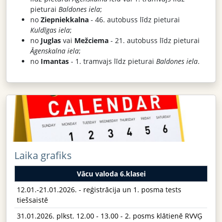
pieturai
Baldones iela
;
no
Ziepniekkalna
- 46. autobuss līdz pieturai
Kuldīgas iela
;
no
Juglas
vai
Mežciema
- 21. autobuss līdz pieturai
Āgenskalna iela
;
no
Imantas
- 1. tramvajs līdz pieturai
Baldones iela
.
Laika grafiks
Vācu valoda 6.klasei
12.01.-21.01.2026. - reģistrācija un 1. posma tests
tiešsaistē
31.01.2026. plkst. 12.00 - 13.00 - 2. posms klātienē RVVĢ