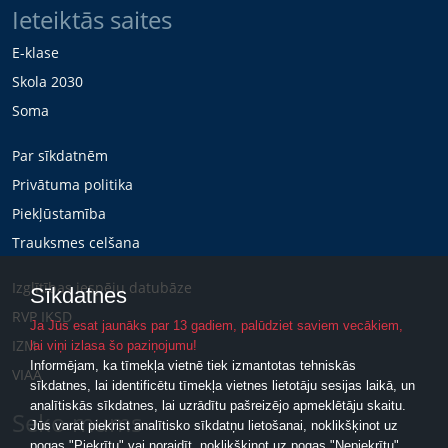
Ieteiktās saites
E-klase
Skola 2030
Soma
Par sīkdatnēm
Privātuma politika
Piekļūstamība
Trauksmes celšana
Izglītības iespēju datubāze
Sīkdatnes
RVP IKSD
Ja Jūs esat jaunāks par 13 gadiem, palūdziet saviem vecākiem,
IZM
lai viņi izlasa šo paziņojumu!
Informējam, ka tīmekļa vietnē tiek izmantotas tehniskās
VIAA
sīkdatnes, lai identificētu tīmekļa vietnes lietotāju sesijas laikā, un
analītiskās sīkdatnes, lai uzrādītu pašreizējo apmeklētāju skaitu.
Seko mums
Jūs varat piekrist analītisko sīkdatņu lietošanai, noklikšķinot uz
pogas "Piekrītu" vai noraidīt, noklikšķinot uz pogas "Nepiekrītu".