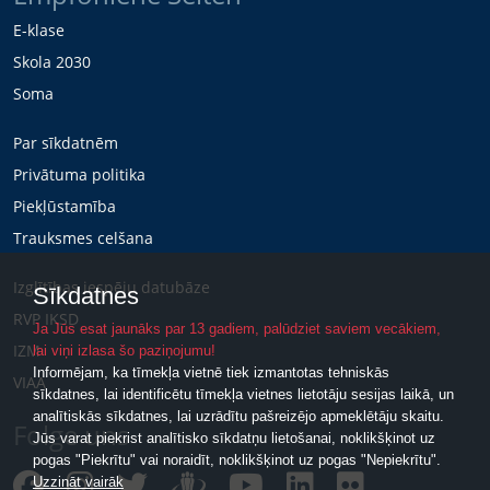
E-klase
Skola 2030
Soma
Par sīkdatnēm
Privātuma politika
Piekļūstamība
Trauksmes celšana
Izglītības iespēju datubāze
Sīkdatnes
RVP IKSD
Ja Jūs esat jaunāks par 13 gadiem, palūdziet saviem vecākiem,
IZM
lai viņi izlasa šo paziņojumu!
Informējam, ka tīmekļa vietnē tiek izmantotas tehniskās
VIAA
sīkdatnes, lai identificētu tīmekļa vietnes lietotāju sesijas laikā, un
analītiskās sīkdatnes, lai uzrādītu pašreizējo apmeklētāju skaitu.
Folge uns
Jūs varat piekrist analītisko sīkdatņu lietošanai, noklikšķinot uz
pogas "Piekrītu" vai noraidīt, noklikšķinot uz pogas "Nepiekrītu".
Uzzināt vairāk