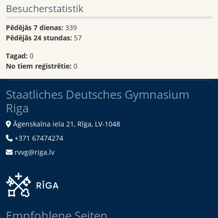
Besucherstatistik
Pēdējās 7 dienas:
339
Pēdējās 24 stundas:
57
Tagad:
0
No tiem reģistrētie:
0
Staatliches Deutsches Gymnasium
Riga
Āgenskalna iela 21, Rīga, LV-1048
+371 67474274
rvvg@riga.lv
Empfohlene Seiten