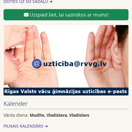
DOTIES UZ ŠO SADAĻU ➔
Uzspied šeit, lai sazinātos ar mums!
Kalender
Vārda diena:
Mudīte, Vladislava, Vladislavs
PILNAIS KALENDĀRS ➔