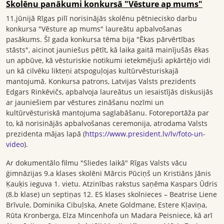
Skolēnu panākumi konkursā "Vēsture ap mums"
11.jūnijā Rīgas pilī norisinājās skolēnu pētniecisko darbu
konkursa "Vēsture ap mums" laureātu apbalvošanas
pasākums. Šī gada konkursa tēma bija "Ēkas pārvērtības
stāsts", aicinot jauniešus pētīt, kā laika gaitā mainījušās ēkas
un apbūve, kā vēsturiskie notikumi ietekmējuši apkārtējo vidi
un kā cilvēku likteņi atspoguļojas kultūrvēsturiskajā
mantojumā. Konkursa patrons, Latvijas Valsts prezidents
Edgars Rinkēvičs, apbalvoja laureātus un iesaistījās diskusijās
ar jauniešiem par vēstures zināšanu nozīmi un
kultūrvēsturiskā mantojuma saglabāšanu. Fotoreportāža par
to, kā norisinājās apbalvošanas ceremonija, atrodama Valsts
prezidenta mājas lapā (
https://www.president.lv/lv/foto-un-
video
).
Ar dokumentālo filmu "Sliedes laikā" Rīgas Valsts vācu
ģimnāzijas 9.a klases skolēni Mārcis Pūciņš un Kristiāns Jānis
Ķauķis ieguva 1. vietu. Atzinības rakstus saņēma Kaspars Ūdris
(8.b klase) un septiņas 12. ES klases skolnieces – Beatrise Liene
Brīvule, Dominika Cibuļska, Anete Goldmane, Estere Kļaviņa,
Rūta Kronberga, Elza Mincenhofa un Madara Peisniece, kā arī