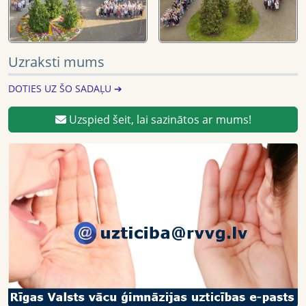
Uzraksti mums
DOTIES UZ ŠO SADAĻU ➔
Uzspied šeit, lai sazinātos ar mums!