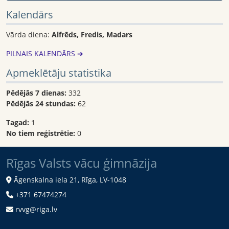
Kalendārs
Vārda diena:
Alfrēds, Fredis, Madars
PILNAIS KALENDĀRS ➔
Apmeklētāju statistika
Pēdējās 7 dienas:
332
Pēdējās 24 stundas:
62
Tagad:
1
No tiem reģistrētie:
0
Rīgas Valsts vācu ģimnāzija
Āgenskalna iela 21, Rīga, LV-1048
+371 67474274
rvvg@riga.lv