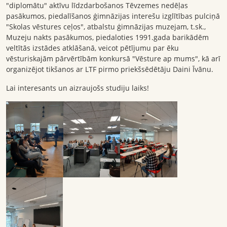
"diplomātu" aktīvu līdzdarbošanos Tēvzemes nedēļas
pasākumos, piedalīšanos ģimnāzijas interešu izglītības pulciņā
"Skolas vēstures ceļos", atbalstu ģimnāzijas muzejam, t.sk.,
Muzeju nakts pasākumos, piedaloties 1991.gada barikādēm
veltītās izstādes atklāšanā, veicot pētījumu par ēku
vēsturiskajām pārvērtībām konkursā "Vēsture ap mums", kā arī
organizējot tikšanos ar LTF pirmo priekšsēdētāju Daini Īvānu.
Lai interesants un aizraujošs studiju laiks!