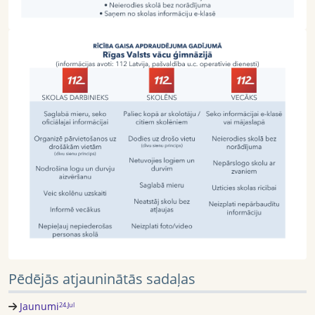
Pēdējās atjauninātās sadaļas
Jaunumi
24.Jul