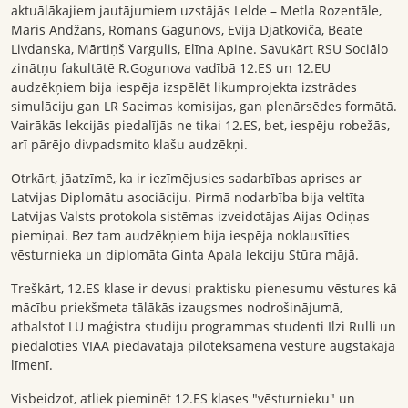
aktuālākajiem jautājumiem uzstājās Lelde – Metla Rozentāle,
Māris Andžāns, Romāns Gagunovs, Evija Djatkoviča, Beāte
Livdanska, Mārtiņš Vargulis, Elīna Apine. Savukārt RSU Sociālo
zinātņu fakultātē R.Gogunova vadībā 12.ES un 12.EU
audzēkņiem bija iespēja izspēlēt likumprojekta izstrādes
simulāciju gan LR Saeimas komisijas, gan plenārsēdes formātā.
Vairākās lekcijās piedalījās ne tikai 12.ES, bet, iespēju robežās,
arī pārējo divpadsmito klašu audzēkņi.
Otrkārt, jāatzīmē, ka ir iezīmējusies sadarbības aprises ar
Latvijas Diplomātu asociāciju. Pirmā nodarbība bija veltīta
Latvijas Valsts protokola sistēmas izveidotājas Aijas Odiņas
piemiņai. Bez tam audzēkņiem bija iespēja noklausīties
vēsturnieka un diplomāta Ginta Apala lekciju Stūra mājā.
Treškārt, 12.ES klase ir devusi praktisku pienesumu vēstures kā
mācību priekšmeta tālākās izaugsmes nodrošinājumā,
atbalstot LU maģistra studiju programmas studenti Ilzi Rulli un
piedaloties VIAA piedāvātajā piloteksāmenā vēsturē augstākajā
līmenī.
Visbeidzot, atliek pieminēt 12.ES klases "vēsturnieku" un