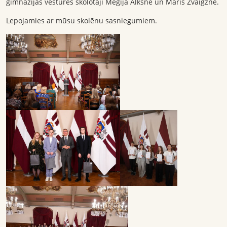
ģimnāzijas vēstures skolotāji Megija Alksne un Māris Zvaigzne.
Lepojamies ar mūsu skolēnu sasniegumiem.