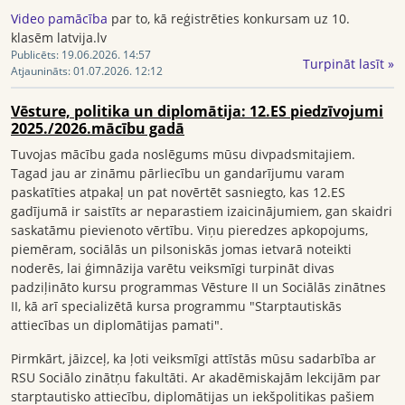
Video pamācība
par to, kā reģistrēties konkursam uz 10.
klasēm latvija.lv
Publicēts:
19.06.2026. 14:57
Turpināt lasīt »
Atjaunināts:
01.07.2026. 12:12
Vēsture, politika un diplomātija: 12.ES piedzīvojumi
2025./2026.mācību gadā
Tuvojas mācību gada noslēgums mūsu divpadsmitajiem.
Tagad jau ar zināmu pārliecību un gandarījumu varam
paskatīties atpakaļ un pat novērtēt sasniegto, kas 12.ES
gadījumā ir saistīts ar neparastiem izaicinājumiem, gan skaidri
saskatāmu pievienoto vērtību. Viņu pieredzes apkopojums,
piemēram, sociālās un pilsoniskās jomas ietvarā noteikti
noderēs, lai ģimnāzija varētu veiksmīgi turpināt divas
padziļināto kursu programmas Vēsture II un Sociālās zinātnes
II, kā arī specializētā kursa programmu "Starptautiskās
attiecības un diplomātijas pamati".
Pirmkārt, jāizceļ, ka ļoti veiksmīgi attīstās mūsu sadarbība ar
RSU Sociālo zinātņu fakultāti. Ar akadēmiskajām lekcijām par
starptautisko attiecību, diplomātijas un iekšpolitikas pašiem