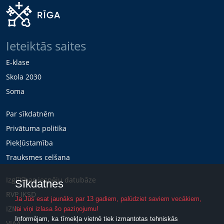
Ieteiktās saites
E-klase
Skola 2030
Soma
Par sīkdatnēm
Privātuma politika
Piekļūstamība
Trauksmes celšana
Izglītības iespēju datubāze
Sīkdatnes
RVP IKSD
Ja Jūs esat jaunāks par 13 gadiem, palūdziet saviem vecākiem,
IZM
lai viņi izlasa šo paziņojumu!
Informējam, ka tīmekļa vietnē tiek izmantotas tehniskās
VIAA