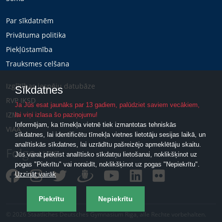
Par sīkdatnēm
Privātuma politika
Piekļūstamība
Trauksmes celšana
Izglītības iespēju datubāze
Sīkdatnes
RVP IKSD
Ja Jūs esat jaunāks par 13 gadiem, palūdziet saviem vecākiem,
IZM
lai viņi izlasa šo paziņojumu!
Informējam, ka tīmekļa vietnē tiek izmantotas tehniskās
VIAA
sīkdatnes, lai identificētu tīmekļa vietnes lietotāju sesijas laikā, un
analītiskās sīkdatnes, lai uzrādītu pašreizējo apmeklētāju skaitu.
Folge uns
Jūs varat piekrist analītisko sīkdatņu lietošanai, noklikšķinot uz
pogas "Piekrītu" vai noraidīt, noklikšķinot uz pogas "Nepiekrītu".
Uzzināt vairāk
Piekrītu
Nepiekrītu
© 2026 Staatliches Deutsches Gymnasium Riga, alle Rechte vorbehalten.