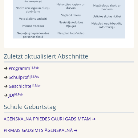
Zuletzt aktualisiert Abschnitte
Programm
18.Feb
Schulprofil
18.Feb
Geschichte
11.May
JDI
03.Feb
Schule Geburtstag
ĀGENSKALNA PRIEDES CAURI GADSIMTAM ➔
PIRMAIS GADSIMTS ĀGENSKALNĀ ➔