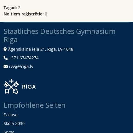
Tagad:
2
No tiem reģistrētie:
0
Staatliches Deutsches Gymnasium
Riga
Āgenskalna iela 21, Rīga, LV-1048
+371 67474274
rvvg@riga.lv
Empfohlene Seiten
E-klase
Skola 2030
Soma