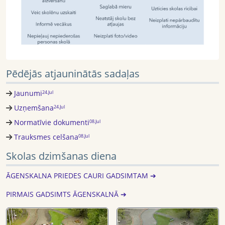
Pēdējās atjauninātās sadaļas
Jaunumi
24.Jul
Uzņemšana
24.Jul
Normatīvie dokumenti
08.Jul
Trauksmes celšana
08.Jul
Skolas dzimšanas diena
ĀGENSKALNA PRIEDES CAURI GADSIMTAM ➔
PIRMAIS GADSIMTS ĀGENSKALNĀ ➔