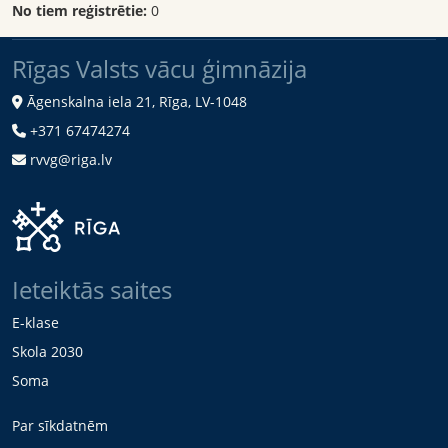
No tiem reģistrētie:
0
Rīgas Valsts vācu ģimnāzija
Āgenskalna iela 21, Rīga, LV-1048
+371 67474274
rvvg@riga.lv
Ieteiktās saites
E-klase
Skola 2030
Soma
Par sīkdatnēm