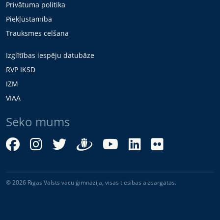
Privātuma politika
Piekļūstamība
Trauksmes celšana
Izglītības iespēju datubāze
RVP IKSD
IZM
VIAA
Seko mums
© 2026 Rīgas Valsts vācu ģimnāzija, visas tiesības aizsargātas.