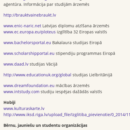
aģentūra. Informācija par studijām ārzemēs
http://brauktvainebraukt.lv
www.enic-naric.net
Latvijas diplomu atzīšana ārzemēs
www.ec.europa.eu/ploteus
izglītība 32 Eiropas valstīs
www.bachelorsportal.eu
Bakalaura studijas Eiropā
www.scholarshipportal.eu
stipendiju programmas Eiropā
www.daad.lv
studijas Vācijā
http://www.educationuk.org/global
studijas Lielbritānijā
www.dreamfoundation.eu
mācības ārzemēs
www.intstudy.com
studiju iespējas dažādās valstīs
Hobiji
www.kulturaskarte.lv
http://www.iksd.riga.lv/upload_file/Izglitiba_pievienotie/0_2014
Bērnu, jauniešu un studentu organizācijas