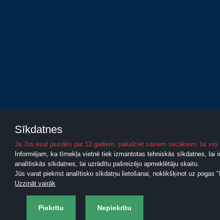
Sīkdatnes
Ja Jūs esat jaunāks par 13 gadiem, palūdziet saviem vecākiem, lai viņi
Informējam, ka tīmekļa vietnē tiek izmantotas tehniskās sīkdatnes, lai ide
analītiskās sīkdatnes, lai uzrādītu pašreizējo apmeklētāju skaitu.
Jūs varat piekrist analītisko sīkdatņu lietošanai, noklikšķinot uz pogas "
Uzzināt vairāk
Piekrītu
Nepiekrītu