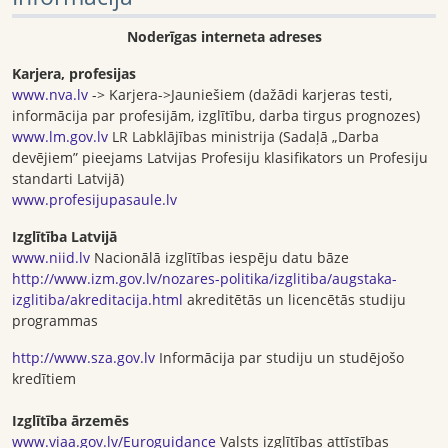
Noderīgas interneta adreses
Karjera, profesijas
www.nva.lv
-> Karjera->Jauniešiem (dažādi karjeras testi,
informācija par profesijām, izglītību, darba tirgus prognozes)
www.lm.gov.lv
LR Labklājības ministrija (Sadaļā „Darba
devējiem” pieejams Latvijas Profesiju klasifikators un Profesiju
standarti Latvijā)
www.profesijupasaule.lv
Izglītība Latvijā
www.niid.lv
Nacionālā izglītības iespēju datu bāze
http://www.izm.gov.lv/nozares-politika/izglitiba/augstaka-
izglitiba/akreditacija.html
akreditētās un licencētās studiju
programmas
http://www.sza.gov.lv
Informācija par studiju un studējošo
kredītiem
Izglītība ārzemēs
www.viaa.gov.lv/Euroguidance
Valsts izglītības attīstības