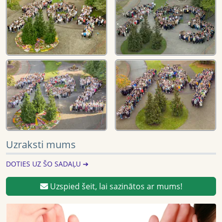
Uzraksti mums
DOTIES UZ ŠO SADAĻU ➔
Uzspied šeit, lai sazinātos ar mums!