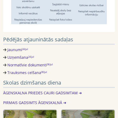
Pēdējās atjauninātās sadaļas
Jaunumi
24.Jul
Uzņemšana
24.Jul
Normatīvie dokumenti
08.Jul
Trauksmes celšana
08.Jul
Skolas dzimšanas diena
ĀGENSKALNA PRIEDES CAURI GADSIMTAM ➔
PIRMAIS GADSIMTS ĀGENSKALNĀ ➔