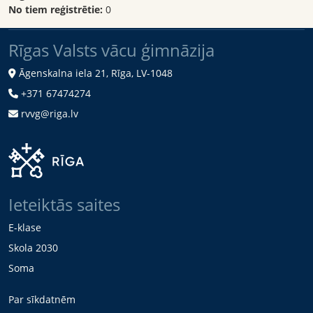
No tiem reģistrētie:
0
Rīgas Valsts vācu ģimnāzija
Āgenskalna iela 21, Rīga, LV-1048
+371 67474274
rvvg@riga.lv
Ieteiktās saites
E-klase
Skola 2030
Soma
Par sīkdatnēm