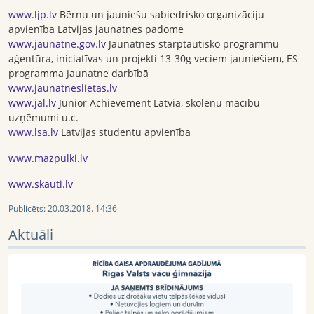
www.ljp.lv
Bērnu un jauniešu sabiedrisko organizāciju
apvienība Latvijas jaunatnes padome
www.jaunatne.gov.lv
Jaunatnes starptautisko programmu
aģentūra, iniciatīvas un projekti 13-30g veciem jauniešiem, ES
programma Jaunatne darbībā
www.jaunatneslietas.lv
www.jal.lv
Junior Achievement Latvia, skolēnu mācību
uzņēmumi u.c.
www.lsa.lv
Latvijas studentu apvienība
www.mazpulki.lv
www.skauti.lv
Publicēts:
20.03.2018. 14:36
Aktuāli