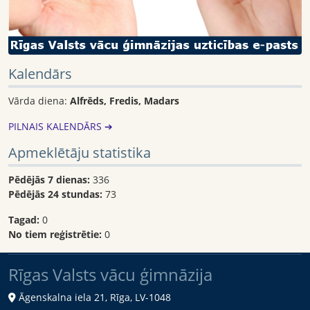
Kalendārs
Vārda diena:
Alfrēds, Fredis, Madars
PILNAIS KALENDĀRS ➔
Apmeklētāju statistika
Pēdējās 7 dienas:
336
Pēdējās 24 stundas:
73
Tagad:
0
No tiem reģistrētie:
0
Rīgas Valsts vācu ģimnāzija
Āgenskalna iela 21, Rīga, LV-1048