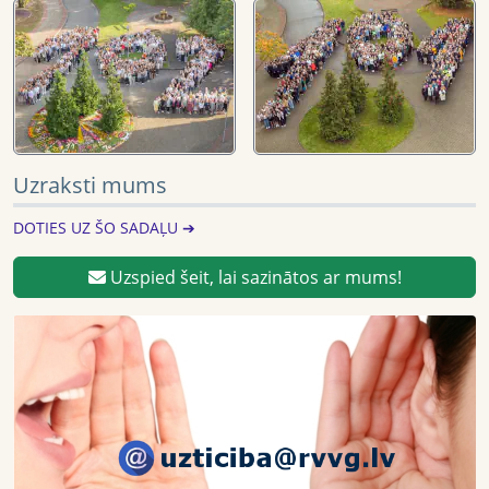
Uzraksti mums
DOTIES UZ ŠO SADAĻU ➔
Uzspied šeit, lai sazinātos ar mums!