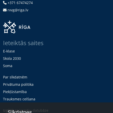
+371 67474274
rvvg@riga.lv
Ieteiktās saites
E-klase
Skola 2030
Soma
Par sīkdatnēm
Privātuma politika
Piekļūstamība
Trauksmes celšana
Izglītības iespēju datubāze
Sīkdatnes