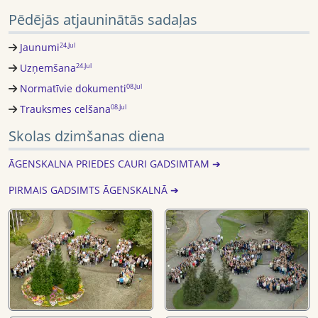
Pēdējās atjauninātās sadaļas
Jaunumi
24.Jul
Uzņemšana
24.Jul
Normatīvie dokumenti
08.Jul
Trauksmes celšana
08.Jul
Skolas dzimšanas diena
ĀGENSKALNA PRIEDES CAURI GADSIMTAM ➔
PIRMAIS GADSIMTS ĀGENSKALNĀ ➔