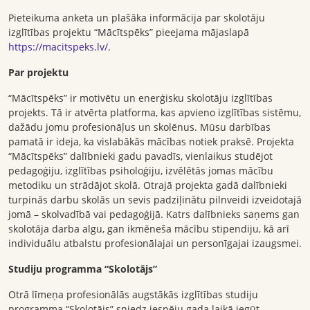
Pieteikuma anketa un plašāka informācija par skolotāju
izglītības projektu “Mācītspēks” pieejama mājaslapā
https://macitspeks.lv/
.
Par projektu
“Mācītspēks” ir motivētu un enerģisku skolotāju izglītības
projekts. Tā ir atvērta platforma, kas apvieno izglītības sistēmu,
dažādu jomu profesionāļus un skolēnus. Mūsu darbības
pamatā ir ideja, ka vislabākās mācības notiek praksē. Projekta
“Mācītspēks” dalībnieki gadu pavadīs, vienlaikus studējot
pedagoģiju, izglītības psiholoģiju, izvēlētās jomas mācību
metodiku un strādājot skolā. Otrajā projekta gadā dalībnieki
turpinās darbu skolās un sevis padziļinātu pilnveidi izveidotajā
jomā – skolvadībā vai pedagoģijā. Katrs dalībnieks saņems gan
skolotāja darba algu, gan ikmēneša mācību stipendiju, kā arī
individuālu atbalstu profesionālajai un personīgajai izaugsmei.
Studiju programma “Skolotājs”
Otrā līmeņa profesionālās augstākās izglītības studiju
programma “Skolotājs” sniedz iespēju gada laikā iegūt