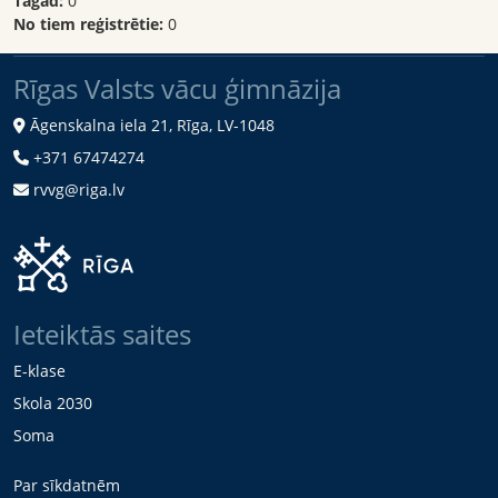
Tagad:
0
No tiem reģistrētie:
0
Rīgas Valsts vācu ģimnāzija
Āgenskalna iela 21, Rīga, LV-1048
+371 67474274
rvvg@riga.lv
Ieteiktās saites
E-klase
Skola 2030
Soma
Par sīkdatnēm