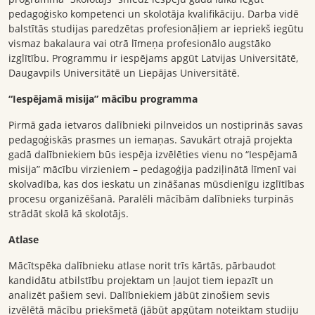
pedagoģisko kompetenci un skolotāja kvalifikāciju. Darba vidē
balstītās studijas paredzētas profesionāļiem ar iepriekš iegūtu
vismaz bakalaura vai otrā līmeņa profesionālo augstāko
izglītību. Programmu ir iespējams apgūt Latvijas Universitātē,
Daugavpils Universitātē un Liepājas Universitātē.
“Iespējamā misija” mācību programma
Pirmā gada ietvaros dalībnieki pilnveidos un nostiprinās savas
pedagoģiskās prasmes un iemaņas. Savukārt otrajā projekta
gadā dalībniekiem būs iespēja izvēlēties vienu no “Iespējamā
misija” mācību virzieniem – pedagoģija padziļinātā līmenī vai
skolvadība, kas dos ieskatu un zināšanas mūsdienīgu izglītības
procesu organizēšanā. Paralēli mācībām dalībnieks turpinās
strādāt skolā kā skolotājs.
Atlase
Mācītspēka dalībnieku atlase norit trīs kārtās, pārbaudot
kandidātu atbilstību projektam un ļaujot tiem iepazīt un
analizēt pašiem sevi. Dalībniekiem jābūt zinošiem sevis
izvēlētā mācību priekšmetā (jābūt apgūtam noteiktam studiju