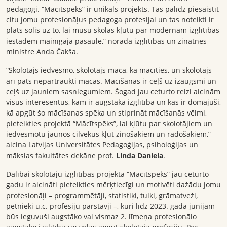
pedagogi. “Mācītspēks” ir unikāls projekts. Tas palīdz piesaistīt
citu jomu profesionāļus pedagoga profesijai un tas noteikti ir
plats solis uz to, lai mūsu skolas kļūtu par modernām izglītības
iestādēm mainīgajā pasaulē,” norāda izglītības un zinātnes
ministre Anda Čakša.
“Skolotājs iedvesmo, skolotājs māca, kā mācīties, un skolotājs
arī pats nepārtraukti mācās. Mācīšanās ir ceļš uz izaugsmi un
ceļš uz jauniem sasniegumiem. Šogad jau ceturto reizi aicinām
visus interesentus, kam ir augstākā izglītība un kas ir domājuši,
kā apgūt šo mācīšanas spēka un stiprināt mācīšanās vēlmi,
pieteikties projektā “Mācītspēks”, lai kļūtu par skolotājiem un
iedvesmotu jaunos cilvēkus kļūt zinošākiem un radošākiem,”
aicina Latvijas Universitātes Pedagoģijas, psiholoģijas un
mākslas fakultātes dekāne prof.
Linda Daniela
.
Dalībai skolotāju izglītības projektā “Mācītspēks” jau ceturto
gadu ir aicināti pieteikties mērķtiecīgi un motivēti dažādu jomu
profesionāļi – programmētāji, statistiķi, tulki, grāmatveži,
pētnieki u.c. profesiju pārstāvji –, kuri līdz 2023. gada jūnijam
būs ieguvuši augstāko vai vismaz 2. līmeņa profesionālo