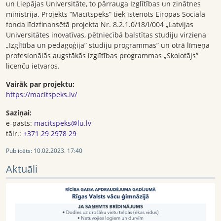
un Liepājas Universitāte, to pārrauga Izglītības un zinātnes
ministrija. Projekts “Mācītspēks” tiek īstenots Eiropas Sociālā
fonda līdzfinansētā projekta Nr. 8.2.1.0/18/I/004 „Latvijas
Universitātes inovatīvas, pētniecībā balstītas studiju virziena
„Izglītība un pedagoģija” studiju programmas” un otrā līmeņa
profesionālās augstākās izglītības programmas „Skolotājs”
licenču ietvaros.
Vairāk par projektu:
https://macitspeks.lv/
Saziņai:
e-pasts:
macitspeks@lu.lv
tālr.:
+371 29 2978 29
Publicēts:
10.02.2023. 17:40
Aktuāli