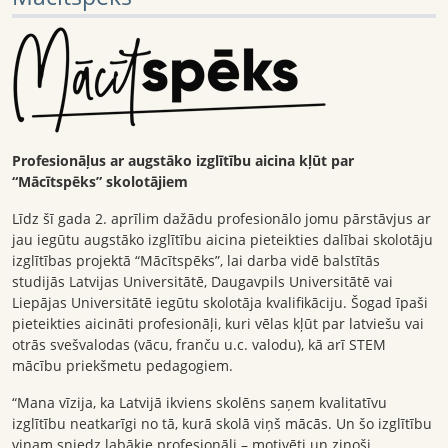
Profesionāļus ar augstāko izglītību aicina kļūt par
“Mācītspēks” skolotājiem
Līdz šī gada 2. aprīlim dažādu profesionālo jomu pārstāvjus ar
jau iegūtu augstāko izglītību aicina pieteikties dalībai skolotāju
izglītības projektā “Mācītspēks”, lai darba vidē balstītās
studijās Latvijas Universitātē, Daugavpils Universitātē vai
Liepājas Universitātē iegūtu skolotāja kvalifikāciju. Šogad īpaši
pieteikties aicināti profesionāļi, kuri vēlas kļūt par latviešu vai
otrās svešvalodas (vācu, franču u.c. valodu), kā arī STEM
mācību priekšmetu pedagogiem.
“Mana vīzija, ka Latvijā ikviens skolēns saņem kvalitatīvu
izglītību neatkarīgi no tā, kurā skolā viņš mācās. Un šo izglītību
viņam sniedz labākie profesionāļi – motivēti un zinoši