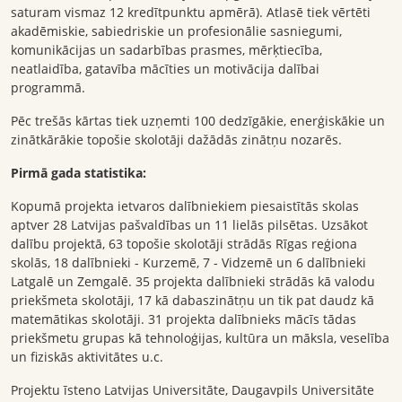
saturam vismaz 12 kredītpunktu apmērā). Atlasē tiek vērtēti
akadēmiskie, sabiedriskie un profesionālie sasniegumi,
komunikācijas un sadarbības prasmes, mērķtiecība,
neatlaidība, gatavība mācīties un motivācija dalībai
programmā.
Pēc trešās kārtas tiek uzņemti 100 dedzīgākie, enerģiskākie un
zinātkārākie topošie skolotāji dažādās zinātņu nozarēs.
Pirmā gada statistika:
Kopumā projekta ietvaros dalībniekiem piesaistītās skolas
aptver 28 Latvijas pašvaldības un 11 lielās pilsētas. Uzsākot
dalību projektā, 63 topošie skolotāji strādās Rīgas reģiona
skolās, 18 dalībnieki - Kurzemē, 7 - Vidzemē un 6 dalībnieki
Latgalē un Zemgalē. 35 projekta dalībnieki strādās kā valodu
priekšmeta skolotāji, 17 kā dabaszinātņu un tik pat daudz kā
matemātikas skolotāji. 31 projekta dalībnieks mācīs tādas
priekšmetu grupas kā tehnoloģijas, kultūra un māksla, veselība
un fiziskās aktivitātes u.c.
Projektu īsteno Latvijas Universitāte, Daugavpils Universitāte