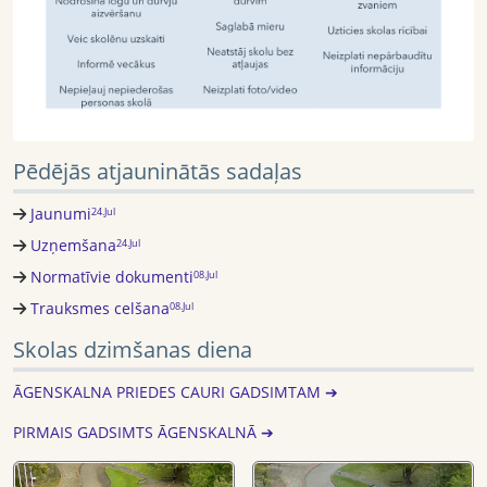
Pēdējās atjauninātās sadaļas
Jaunumi
24.Jul
Uzņemšana
24.Jul
Normatīvie dokumenti
08.Jul
Trauksmes celšana
08.Jul
Skolas dzimšanas diena
ĀGENSKALNA PRIEDES CAURI GADSIMTAM ➔
PIRMAIS GADSIMTS ĀGENSKALNĀ ➔