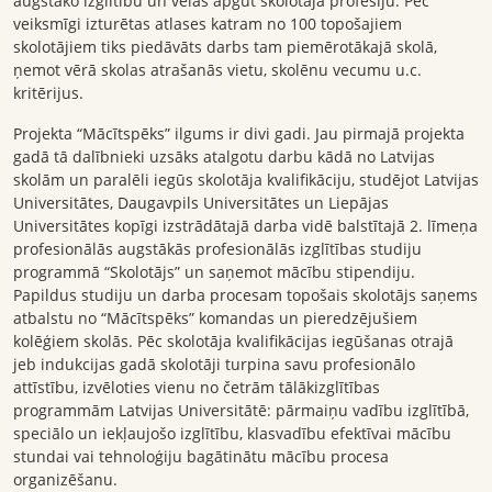
augstāko izglītību un vēlas apgūt skolotāja profesiju. Pēc
veiksmīgi izturētas atlases katram no 100 topošajiem
skolotājiem tiks piedāvāts darbs tam piemērotākajā skolā,
ņemot vērā skolas atrašanās vietu, skolēnu vecumu u.c.
kritērijus.
Projekta “Mācītspēks” ilgums ir divi gadi. Jau pirmajā projekta
gadā tā dalībnieki uzsāks atalgotu darbu kādā no Latvijas
skolām un paralēli iegūs skolotāja kvalifikāciju, studējot Latvijas
Universitātes, Daugavpils Universitātes un Liepājas
Universitātes kopīgi izstrādātajā darba vidē balstītajā 2. līmeņa
profesionālās augstākās profesionālās izglītības studiju
programmā “Skolotājs” un saņemot mācību stipendiju.
Papildus studiju un darba procesam topošais skolotājs saņems
atbalstu no “Mācītspēks” komandas un pieredzējušiem
kolēģiem skolās. Pēc skolotāja kvalifikācijas iegūšanas otrajā
jeb indukcijas gadā skolotāji turpina savu profesionālo
attīstību, izvēloties vienu no četrām tālākizglītības
programmām Latvijas Universitātē: pārmaiņu vadību izglītībā,
speciālo un iekļaujošo izglītību, klasvadību efektīvai mācību
stundai vai tehnoloģiju bagātinātu mācību procesa
organizēšanu.