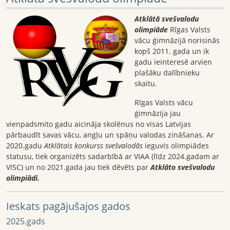
Atklātā svešvalodu
olimpiāde
Rīgas Valsts
vācu ģimnāzijā norisinās
kopš 2011. gada un ik
gadu ieinteresē arvien
plašāku dalībnieku
skaitu.
Rīgas Valsts vācu
ģimnāzija jau
vienpadsmito gadu aicināja skolēnus no visas Latvijas
pārbaudīt savas vācu, angļu un spāņu valodas zināšanas. Ar
2020.gadu
Atklātais konkurss svešvalodās
ieguvis olimpiādes
statusu, tiek organizēts sadarbībā ar VIAA (līdz 2024.gadam ar
VISC) un no 2021.gada jau tiek dēvēts par
Atklāto svešvalodu
olimpiādi.
Ieskats pagājušajos gados
2025.gads