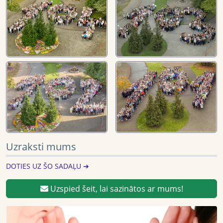
Uzraksti mums
DOTIES UZ ŠO SADAĻU ➔
Uzspied šeit, lai sazinātos ar mums!