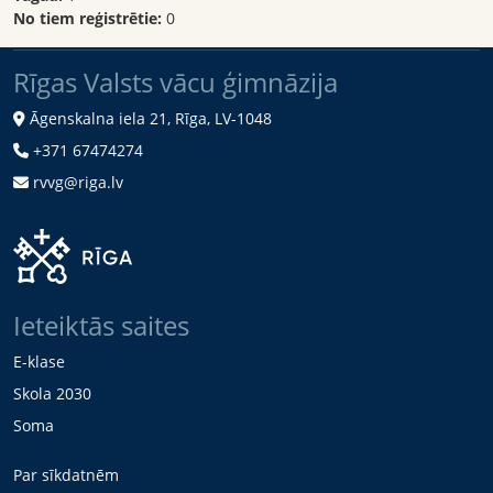
No tiem reģistrētie:
0
Rīgas Valsts vācu ģimnāzija
Āgenskalna iela 21, Rīga, LV-1048
+371 67474274
rvvg@riga.lv
Ieteiktās saites
E-klase
Skola 2030
Soma
Par sīkdatnēm