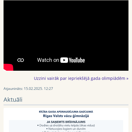
Uzzini vairāk par iepriekšējā gada olimpiādēm »
Atjaunināts:
15.02.2025. 12:27
Aktuāli