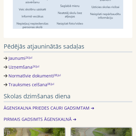
Pēdējās atjauninātās sadaļas
Jaunumi
24.Jul
Uzņemšana
24.Jul
Normatīvie dokumenti
08.Jul
Trauksmes celšana
08.Jul
Skolas dzimšanas diena
ĀGENSKALNA PRIEDES CAURI GADSIMTAM ➔
PIRMAIS GADSIMTS ĀGENSKALNĀ ➔