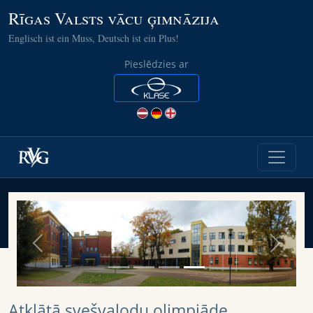
Rīgas Valsts vācu ģimnāzija
Englisch ist ein Muss, Deutsch ist ein Plus!
Pieslēdzies ar
Previous
Next
Atklātā svešvalodu olimpiāde