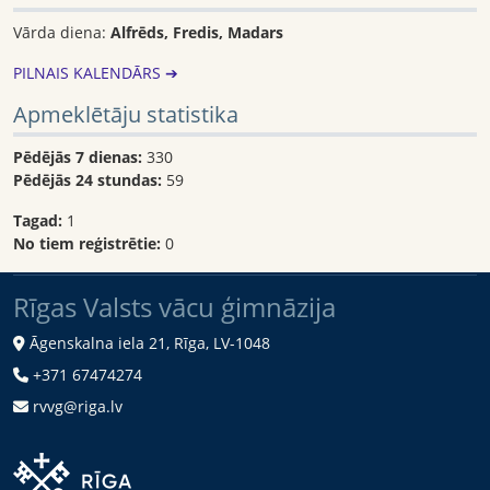
Vārda diena:
Alfrēds, Fredis, Madars
PILNAIS KALENDĀRS ➔
Apmeklētāju statistika
Pēdējās 7 dienas:
330
Pēdējās 24 stundas:
59
Tagad:
1
No tiem reģistrētie:
0
Rīgas Valsts vācu ģimnāzija
Āgenskalna iela 21, Rīga, LV-1048
+371 67474274
rvvg@riga.lv