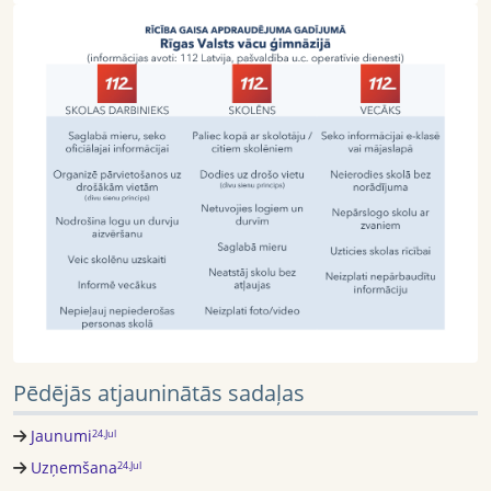
Pēdējās atjauninātās sadaļas
Jaunumi
24.Jul
Uzņemšana
24.Jul