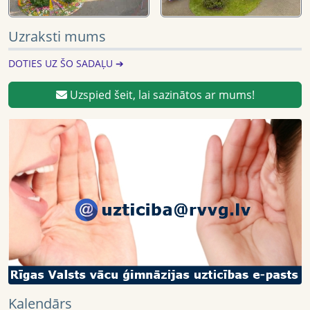
Uzraksti mums
DOTIES UZ ŠO SADAĻU ➔
Uzspied šeit, lai sazinātos ar mums!
Kalendārs