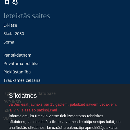
Ieteiktās saites
E-klase
Skola 2030
Soma
Par sīkdatnēm
Privātuma politika
Piekļūstamība
Trauksmes celšana
Izglītības iespēju datubāze
Sīkdatnes
RVP IKSD
Ja Jūs esat jaunāks par 13 gadiem, palūdziet saviem vecākiem,
IZM
lai viņi izlasa šo paziņojumu!
Informējam, ka tīmekļa vietnē tiek izmantotas tehniskās
VIAA
sīkdatnes, lai identificētu tīmekļa vietnes lietotāju sesijas laikā, un
analītiskās sīkdatnes, lai uzrādītu pašreizējo apmeklētāju skaitu.