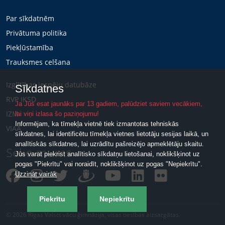
Par sīkdatnēm
Privātuma politika
Piekļūstamība
Trauksmes celšana
Izglītības iespēju datubāze
Sīkdatnes
RVP IKSD
Ja Jūs esat jaunāks par 13 gadiem, palūdziet saviem vecākiem,
IZM
lai viņi izlasa šo paziņojumu!
Informējam, ka tīmekļa vietnē tiek izmantotas tehniskās
VIAA
sīkdatnes, lai identificētu tīmekļa vietnes lietotāju sesijas laikā, un
analītiskās sīkdatnes, lai uzrādītu pašreizējo apmeklētāju skaitu.
Seko mums
Jūs varat piekrist analītisko sīkdatņu lietošanai, noklikšķinot uz
pogas "Piekrītu" vai noraidīt, noklikšķinot uz pogas "Nepiekrītu".
Uzzināt vairāk
Piekrītu
Nepiekrītu
© 2026 Rīgas Valsts vācu ģimnāzija, visas tiesības aizsargātas.