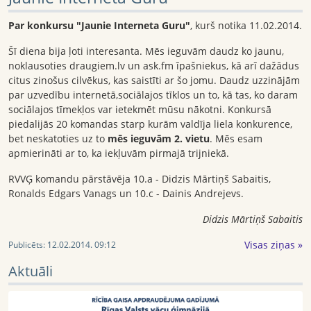
Par konkursu "Jaunie Interneta Guru"
, kurš notika 11.02.2014.
Šī diena bija ļoti interesanta. Mēs ieguvām daudz ko jaunu,
noklausoties draugiem.lv un ask.fm īpašniekus, kā arī dažādus
citus zinošus cilvēkus, kas saistīti ar šo jomu. Daudz uzzinājām
par uzvedību internetā,sociālajos tīklos un to, kā tas, ko daram
sociālajos tīmekļos var ietekmēt mūsu nākotni. Konkursā
piedalijās 20 komandas starp kurām valdīja liela konkurence,
bet neskatoties uz to
mēs ieguvām 2. vietu
. Mēs esam
apmierināti ar to, ka iekļuvām pirmajā trijniekā.
RVVĢ komandu pārstāvēja 10.a - Didzis Mārtiņš Sabaitis,
Ronalds Edgars Vanags un 10.c - Dainis Andrejevs.
Didzis Mārtiņš Sabaitis
Visas ziņas »
Publicēts:
12.02.2014. 09:12
Aktuāli