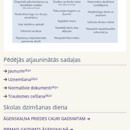
Pēdējās atjauninātās sadaļas
Jaunumi
24.Jul
Uzņemšana
24.Jul
Normatīvie dokumenti
08.Jul
Trauksmes celšana
08.Jul
Skolas dzimšanas diena
ĀGENSKALNA PRIEDES CAURI GADSIMTAM ➔
PIRMAIS GADSIMTS ĀGENSKALNĀ ➔