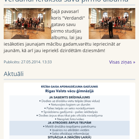
Šajā pavasarī
koris "Verdandi"
gatavo savu
pirmo studijas
albumu, lai jau
iesākoties jaunajam mācību gadam,varētu iepriecināt ar
jaunām, kā arī jau iepriekš dzirdētām dziesmām!
Visas ziņas »
Publicēts:
27.05.2014. 13:33
Aktuāli