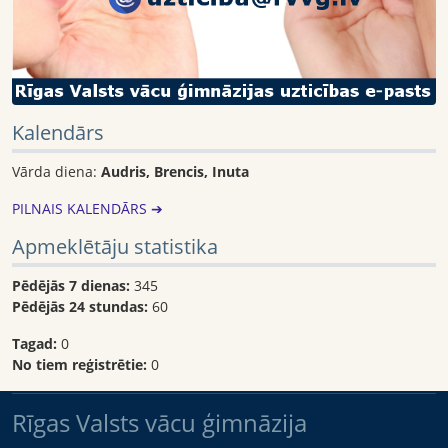
Kalendārs
Vārda diena:
Audris, Brencis, Inuta
PILNAIS KALENDĀRS ➔
Apmeklētāju statistika
Pēdējās 7 dienas:
345
Pēdējās 24 stundas:
60
Tagad:
0
No tiem reģistrētie:
0
Rīgas Valsts vācu ģimnāzija