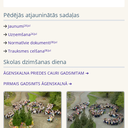
Pēdējās atjauninātās sadaļas
Jaunumi
24.Jul
Uzņemšana
24.Jul
Normatīvie dokumenti
08.Jul
Trauksmes celšana
08.Jul
Skolas dzimšanas diena
ĀGENSKALNA PRIEDES CAURI GADSIMTAM ➔
PIRMAIS GADSIMTS ĀGENSKALNĀ ➔