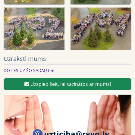
Uzraksti mums
DOTIES UZ ŠO SADAĻU ➔
Uzspied šeit, lai sazinātos ar mums!