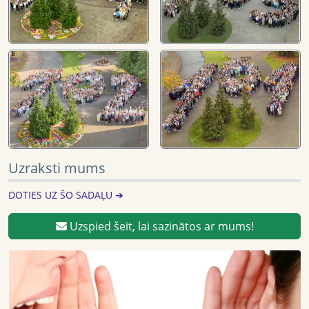
Uzraksti mums
DOTIES UZ ŠO SADAĻU ➔
Uzspied šeit, lai sazinātos ar mums!