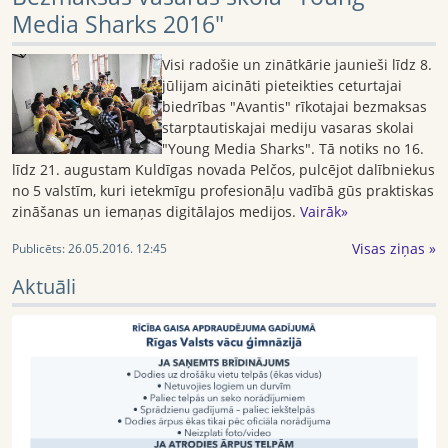
Media Sharks 2016"
Visi radošie un zinātkārie jaunieši līdz
8.
jūlijam aicināti pieteikties ceturtajai
biedrības "Avantis" rīkotajai bezmaksas
starptautiskajai mediju vasaras skolai
"Young Media Sharks". Tā notiks no 16.
līdz 21. augustam Kuldīgas novada Pelčos, pulcējot dalībniekus
no 5 valstīm, kuri ietekmīgu profesionāļu vadībā gūs praktiskas
zināšanas un iemaņas digitālajos medijos.
Vairāk»
Visas ziņas »
Publicēts:
26.05.2016. 12:45
Aktuāli