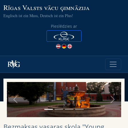
Rīgas Valsts vācu ģimnāzija
Englisch ist ein Muss, Deutsch ist ein Plus!
Pieslēdzies ar
Previous
Next
Bezmaksas vasaras skola "Young