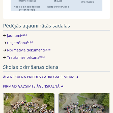
Pēdējās atjauninātās sadaļas
Jaunumi
24.Jul
Uzņemšana
24.Jul
Normatīvie dokumenti
08.Jul
Trauksmes celšana
08.Jul
Skolas dzimšanas diena
ĀGENSKALNA PRIEDES CAURI GADSIMTAM ➔
PIRMAIS GADSIMTS ĀGENSKALNĀ ➔