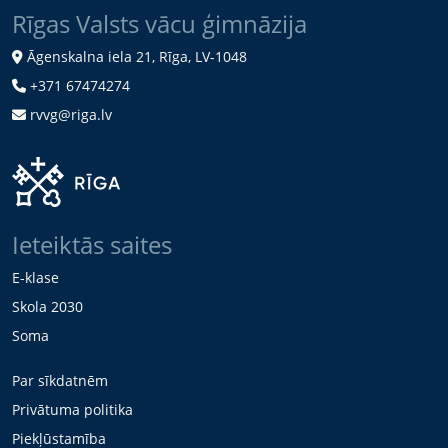
Rīgas Valsts vācu ģimnāzija
Āgenskalna iela 21, Rīga, LV-1048
+371 67474274
rvvg@riga.lv
Ieteiktās saites
E-klase
Skola 2030
Soma
Par sīkdatnēm
Privātuma politika
Piekļūstamība