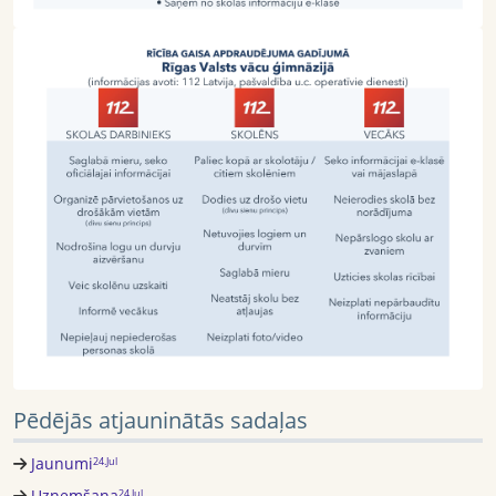
Pēdējās atjauninātās sadaļas
Jaunumi
24.Jul
Uzņemšana
24.Jul