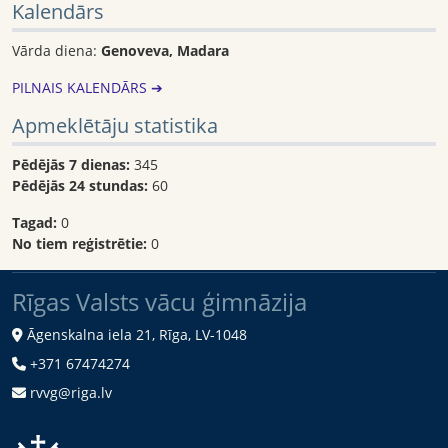
Kalendārs
Vārda diena:
Genoveva, Madara
PILNAIS KALENDĀRS ➔
Apmeklētāju statistika
Pēdējās 7 dienas:
345
Pēdējās 24 stundas:
60
Tagad:
0
No tiem reģistrētie:
0
Rīgas Valsts vācu ģimnāzija
Āgenskalna iela 21, Rīga, LV-1048
+371 67474274
rvvg@riga.lv