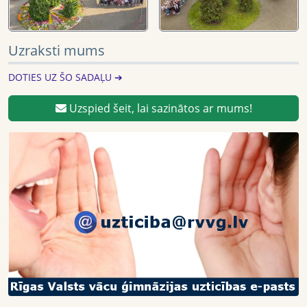
Uzraksti mums
DOTIES UZ ŠO SADAĻU ➔
Uzspied šeit, lai sazinātos ar mums!