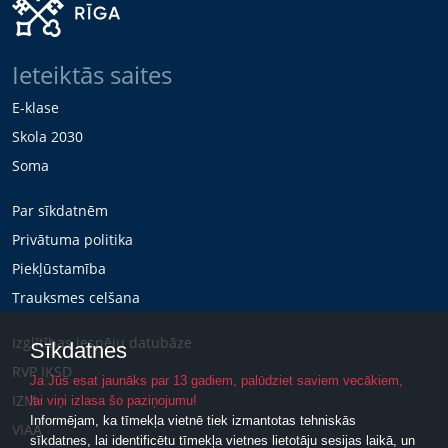
Ieteiktās saites
E-klase
Skola 2030
Soma
Par sīkdatnēm
Privātuma politika
Piekļūstamība
Trauksmes celšana
Izglītības iespēju datubāze
Sīkdatnes
RVP IKSD
Ja Jūs esat jaunāks par 13 gadiem, palūdziet saviem vecākiem,
IZM
lai viņi izlasa šo paziņojumu!
Informējam, ka tīmekļa vietnē tiek izmantotas tehniskās
VIAA
sīkdatnes, lai identificētu tīmekļa vietnes lietotāju sesijas laikā, un