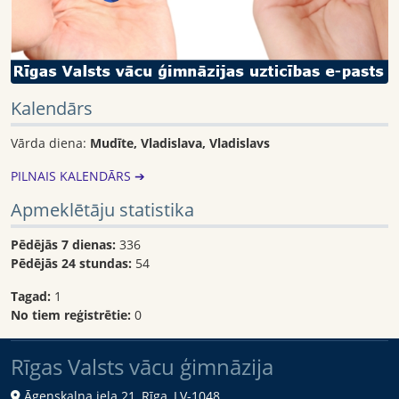
Kalendārs
Vārda diena:
Mudīte, Vladislava, Vladislavs
PILNAIS KALENDĀRS ➔
Apmeklētāju statistika
Pēdējās 7 dienas:
336
Pēdējās 24 stundas:
54
Tagad:
1
No tiem reģistrētie:
0
Rīgas Valsts vācu ģimnāzija
Āgenskalna iela 21, Rīga, LV-1048