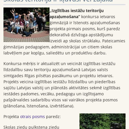
„Izglītības iestāžu teritoriju
apzaļumošana”
konkursa ietvaros
ģimnāzijā ir īstenots apzaļumošanas
projekta pirmais posms, kurš paredz
dekoratīvā dzīvžoga apstādījumu
izveidi ap skolas strūklaku. Pateicamies
ģimnāzijas pedagogiem, administrācijai un citiem skolas
labvēļiem par kopīgu, saliedētu un produktīvu darbu.
Konkursa mērķis ir aktualizēt un veicināt izglītības iestāžu
līdzdalību savu teritoriju apzaļumošanā Latvijas valsts
simtgades Rīgas pilsētas pasākumu un projektu ietvaros.
Projekts veicina izglītības iestāžu līdzdalību un piederības
sajūtu Latvijas valstij un plānotās aktivitātes sekmē izglītības
iestādes padomes, vecāku, pedagogu un izglītojamo
pašpārvaldes sadarbību visos vai vairākos projekta posmos
(plānošana, īstenošana, izvērtēšana).
Projekta
otrais posms
paredz:
Skolas ziedu pulksteņa ziedu