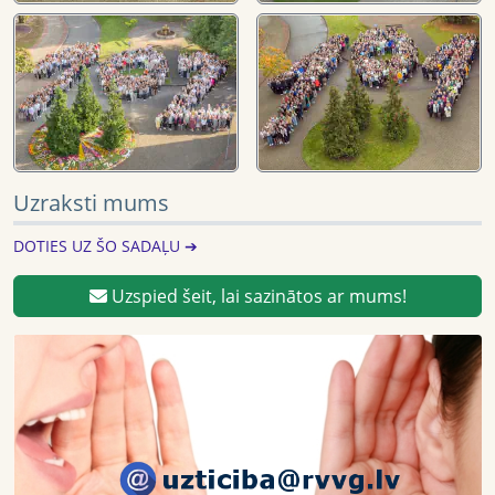
Uzraksti mums
DOTIES UZ ŠO SADAĻU ➔
Uzspied šeit, lai sazinātos ar mums!