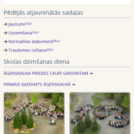
Pēdējās atjauninātās sadaļas
Jaunumi
24.Jul
Uzņemšana
24.Jul
Normatīvie dokumenti
08.Jul
Trauksmes celšana
08.Jul
Skolas dzimšanas diena
ĀGENSKALNA PRIEDES CAURI GADSIMTAM ➔
PIRMAIS GADSIMTS ĀGENSKALNĀ ➔