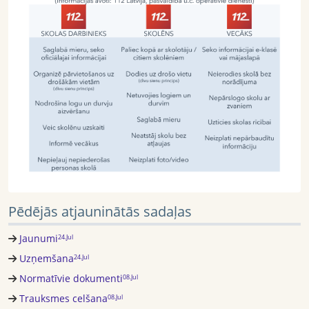
Pēdējās atjauninātās sadaļas
Jaunumi
24.Jul
Uzņemšana
24.Jul
Normatīvie dokumenti
08.Jul
Trauksmes celšana
08.Jul