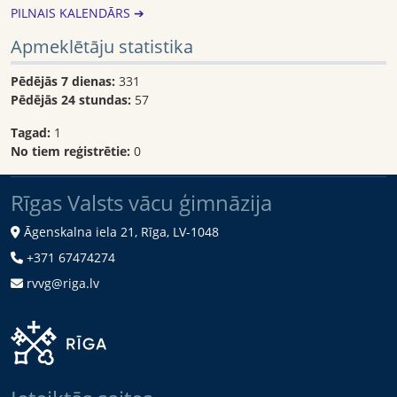
PILNAIS KALENDĀRS ➔
Apmeklētāju statistika
Pēdējās 7 dienas:
331
Pēdējās 24 stundas:
57
Tagad:
1
No tiem reģistrētie:
0
Rīgas Valsts vācu ģimnāzija
Āgenskalna iela 21, Rīga, LV-1048
+371 67474274
rvvg@riga.lv