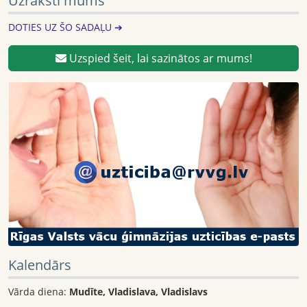
Uzraksti mums
DOTIES UZ ŠO SADAĻU ➔
Uzspied šeit, lai sazinātos ar mums!
Kalendārs
Vārda diena:
Mudīte, Vladislava, Vladislavs