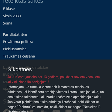
Ieteiktās saites
E-klase
Skola 2030
Soma
Par sīkdatnēm
Privātuma politika
Piekļūstamība
Trauksmes celšana
Izglītības iespēju datubāze
Sīkdatnes
RVP IKSD
Ja Jūs esat jaunāks par 13 gadiem, palūdziet saviem vecākiem,
IZM
lai viņi izlasa šo paziņojumu!
Informējam, ka tīmekļa vietnē tiek izmantotas tehniskās
VIAA
sīkdatnes, lai identificētu tīmekļa vietnes lietotāju sesijas laikā, un
analītiskās sīkdatnes, lai uzrādītu pašreizējo apmeklētāju skaitu.
Seko mums
Jūs varat piekrist analītisko sīkdatņu lietošanai, noklikšķinot uz
pogas "Piekrītu" vai noraidīt, noklikšķinot uz pogas "Nepiekrītu".
Uzzināt vairāk