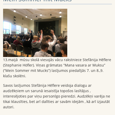
13.maijā mūsu skolā viesojās vācu rakstniece Stefānija Hēflere
(Stephanie Höfler). Viņas grāmatas “Mana vasara ar Muksu”
(“Mein Sommer mit Mucks”) lasījumos piedalījās 7. un 8.,9.
klašu skolēni.
Savos lasījumos Stefānija Hēflere veidoja dialogu ar
audzēkņiem un sarunā iesaistīja topošos lasītājus ,
interesējoties par viņu personīgo pieredzi. Audzēkņi varēja ne
tikai klausīties, bet arī dalīties ar savām idejām , kā arī izjautāt
autori.