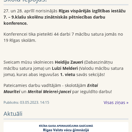
27. un 28. aprīlī norisinājās
Rīgas vispārējās izglītības iestāžu
7. – 9.klašu skolēnu zinātniskās pētniecības darbu
konference.
Konferencei tika pieteikti 44 darbi 7 mācību satura jomās no
19 Rīgas skolām.
Sveicam mūsu skolnieces
Heidiju Zaueri
(Dabaszinātņu
mācību satura joma) un
Luīzi Melderi
(Valodu mācību satura
joma), kuras abas ieguvušas
1. vietu
savās sekcijās!
Pateicamies darbu vadītājām - skolotājām
Eritai
Maurītei
un
Meritai Meierei-Jancei
par ieguldīto darbu!
Visas ziņas »
Publicēts:
03.05.2023. 14:15
Aktuāli