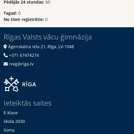
Pēdējās 24 stundas:
60
Tagad:
0
No tiem reģistrētie:
0
Rīgas Valsts vācu ģimnāzija
Āgenskalna iela 21, Rīga, LV-1048
+371 67474274
rvvg@riga.lv
Ieteiktās saites
E-klase
Skola 2030
Soma