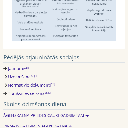
Pēdējās atjauninātās sadaļas
Jaunumi
24.Jul
Uzņemšana
24.Jul
Normatīvie dokumenti
08.Jul
Trauksmes celšana
08.Jul
Skolas dzimšanas diena
ĀGENSKALNA PRIEDES CAURI GADSIMTAM ➔
PIRMAIS GADSIMTS ĀGENSKALNĀ ➔