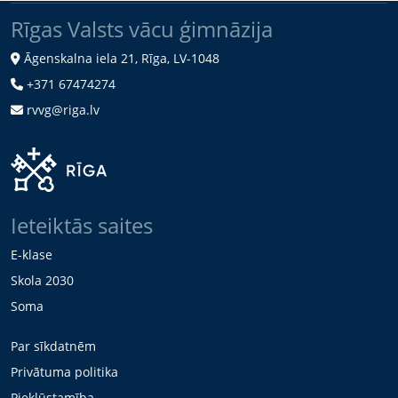
Rīgas Valsts vācu ģimnāzija
Āgenskalna iela 21, Rīga, LV-1048
+371 67474274
rvvg@riga.lv
Ieteiktās saites
E-klase
Skola 2030
Soma
Par sīkdatnēm
Privātuma politika
Piekļūstamība