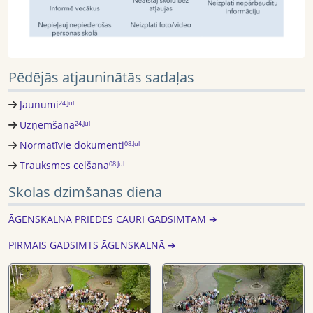
Pēdējās atjauninātās sadaļas
Jaunumi
24.Jul
Uzņemšana
24.Jul
Normatīvie dokumenti
08.Jul
Trauksmes celšana
08.Jul
Skolas dzimšanas diena
ĀGENSKALNA PRIEDES CAURI GADSIMTAM ➔
PIRMAIS GADSIMTS ĀGENSKALNĀ ➔