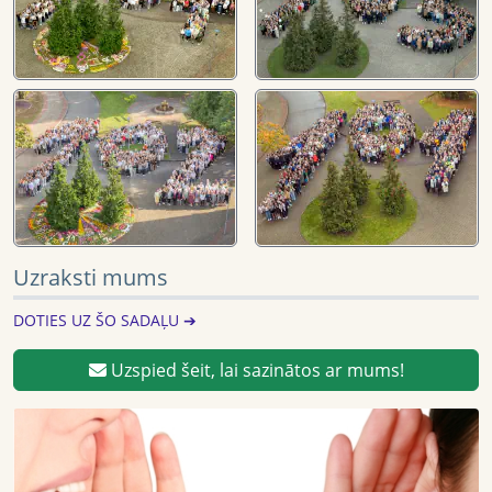
Uzraksti mums
DOTIES UZ ŠO SADAĻU ➔
Uzspied šeit, lai sazinātos ar mums!