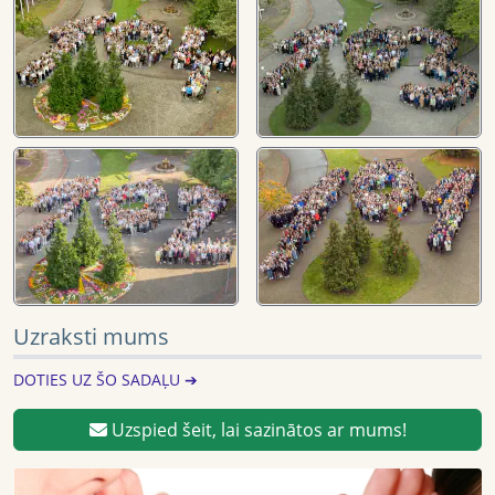
Uzraksti mums
DOTIES UZ ŠO SADAĻU ➔
Uzspied šeit, lai sazinātos ar mums!