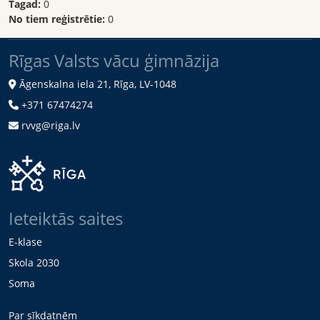
Tagad:
0
No tiem reģistrētie:
0
Rīgas Valsts vācu ģimnāzija
Āgenskalna iela 21, Rīga, LV-1048
+371 67474274
rvvg@riga.lv
Ieteiktās saites
E-klase
Skola 2030
Soma
Par sīkdatnēm