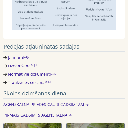
Pēdējās atjauninātās sadaļas
Jaunumi
24.Jul
Uzņemšana
24.Jul
Normatīvie dokumenti
08.Jul
Trauksmes celšana
08.Jul
Skolas dzimšanas diena
ĀGENSKALNA PRIEDES CAURI GADSIMTAM ➔
PIRMAIS GADSIMTS ĀGENSKALNĀ ➔