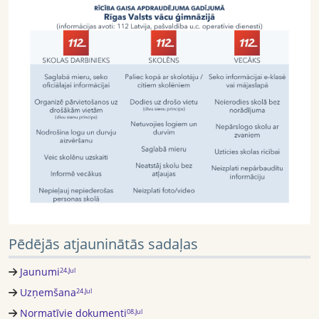
Pēdējās atjauninātās sadaļas
Jaunumi
24.Jul
Uzņemšana
24.Jul
Normatīvie dokumenti
08.Jul