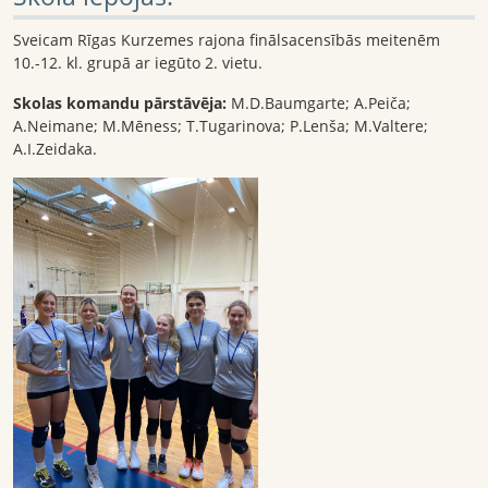
Sveicam Rīgas Kurzemes rajona finālsacensībās meitenēm
10.-12. kl. grupā ar iegūto 2. vietu.
Skolas komandu pārstāvēja:
M.D.Baumgarte; A.Peiča;
A.Neimane; M.Mēness; T.Tugarinova; P.Lenša; M.Valtere;
A.I.Zeidaka.