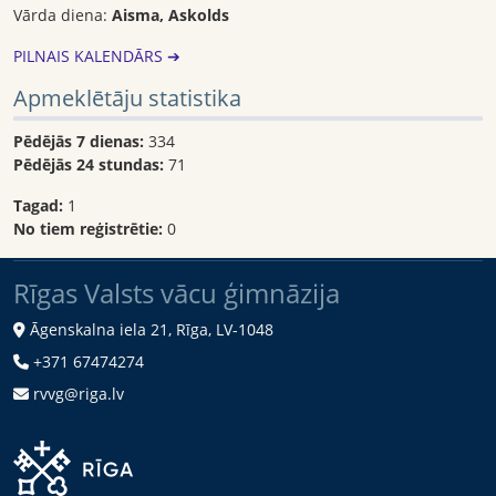
Vārda diena:
Aisma, Askolds
PILNAIS KALENDĀRS ➔
Apmeklētāju statistika
Pēdējās 7 dienas:
334
Pēdējās 24 stundas:
71
Tagad:
1
No tiem reģistrētie:
0
Rīgas Valsts vācu ģimnāzija
Āgenskalna iela 21, Rīga, LV-1048
+371 67474274
rvvg@riga.lv