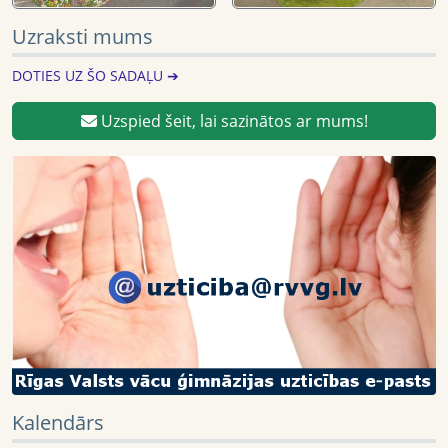
Uzraksti mums
DOTIES UZ ŠO SADAĻU ➔
Uzspied šeit, lai sazinātos ar mums!
Kalendārs