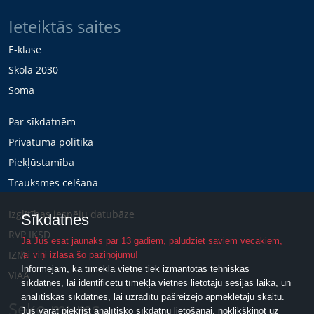
Ieteiktās saites
E-klase
Skola 2030
Soma
Par sīkdatnēm
Privātuma politika
Piekļūstamība
Trauksmes celšana
Izglītības iespēju datubāze
Sīkdatnes
RVP IKSD
Ja Jūs esat jaunāks par 13 gadiem, palūdziet saviem vecākiem,
IZM
lai viņi izlasa šo paziņojumu!
Informējam, ka tīmekļa vietnē tiek izmantotas tehniskās
VIAA
sīkdatnes, lai identificētu tīmekļa vietnes lietotāju sesijas laikā, un
analītiskās sīkdatnes, lai uzrādītu pašreizējo apmeklētāju skaitu.
Seko mums
Jūs varat piekrist analītisko sīkdatņu lietošanai, noklikšķinot uz