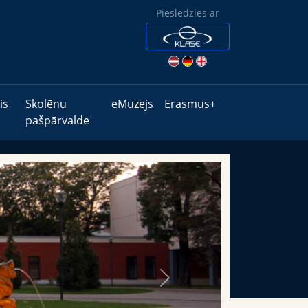
Pieslēdzies ar
is
Skolēnu
eMuzejs
Erasmus+
pašpārvalde
Next