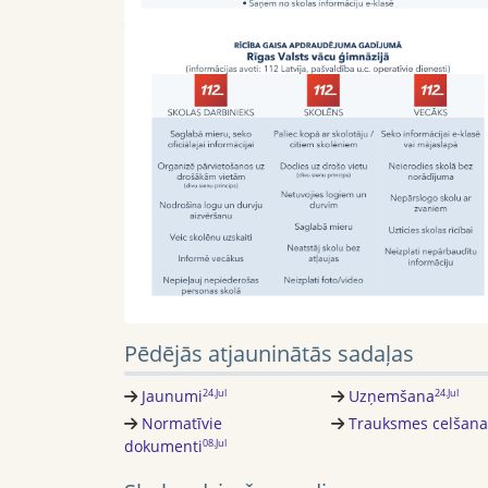
Pēdējās atjauninātās sadaļas
Jaunumi
Uzņemšana
24.Jul
24.Jul
Normatīvie
Trauksmes celšana
dokumenti
08.Jul