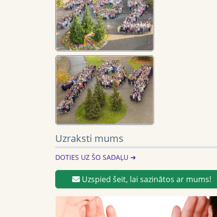
Uzraksti mums
DOTIES UZ ŠO SADAĻU ➔
Uzspied šeit, lai sazinātos ar mums!