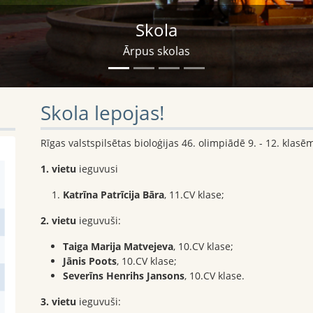
Skola
Ārpus skolas
Skola lepojas!
Rīgas valstspilsētas bioloģijas 46. olimpiādē 9. - 12. klasē
1. vietu
ieguvusi
Katrīna Patrīcija Bāra
, 11.CV klase;
2. vietu
ieguvuši:
Taiga Marija Matvejeva
, 10.CV klase;
Jānis Poots
, 10.CV klase;
Severīns Henrihs Jansons
, 10.CV klase.
3. vietu
ieguvuši: