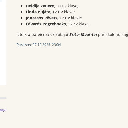
Heidija Zauere
, 10.CV klase;
Linda Pujāte
, 12.CV klase;
Jonatans Vēvers
, 12.CV klase;
Edvards Pogrebņaks
, 12.cv klase.
Izteikta pateicība skolotājai
Eritai Maurītei
par skolēnu sag
Publicēts:
27.12.2023. 23:04
08.Jul