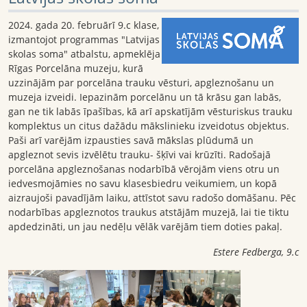
2024. gada 20. februārī 9.c klase,
izmantojot programmas "Latvijas
skolas soma" atbalstu, apmeklēja
Rīgas Porcelāna muzeju, kurā
uzzinājām par porcelāna trauku vēsturi, apgleznošanu un
muzeja izveidi. Iepazinām porcelānu un tā krāsu gan labās,
gan ne tik labās īpašības, kā arī apskatījām vēsturiskus trauku
komplektus un citus dažādu mākslinieku izveidotus objektus.
Paši arī varējām izpausties savā mākslas plūdumā un
apgleznot sevis izvēlētu trauku- šķīvi vai krūzīti. Radošajā
porcelāna apgleznošanas nodarbībā vērojām viens otru un
iedvesmojāmies no savu klasesbiedru veikumiem, un kopā
aizraujoši pavadījām laiku, attīstot savu radošo domāšanu. Pēc
nodarbības apgleznotos traukus atstājām muzejā, lai tie tiktu
apdedzināti, un jau nedēļu vēlāk varējām tiem doties pakaļ.
Estere Fedberga, 9.c