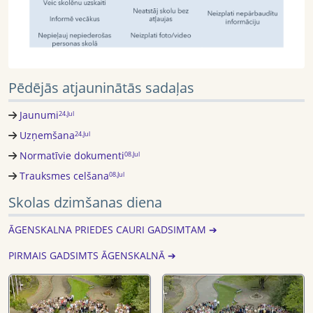
Pēdējās atjauninātās sadaļas
Jaunumi
24.Jul
Uzņemšana
24.Jul
Normatīvie dokumenti
08.Jul
Trauksmes celšana
08.Jul
Skolas dzimšanas diena
ĀGENSKALNA PRIEDES CAURI GADSIMTAM ➔
PIRMAIS GADSIMTS ĀGENSKALNĀ ➔