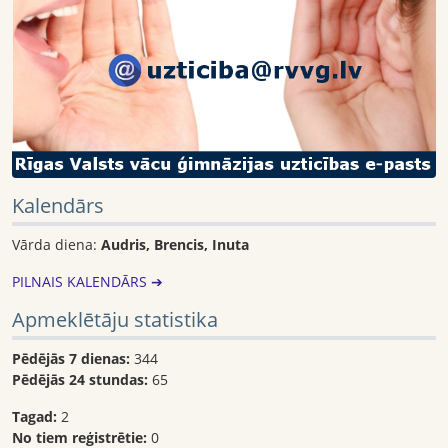
Kalendārs
Vārda diena:
Audris, Brencis, Inuta
PILNAIS KALENDĀRS ➔
Apmeklētāju statistika
Pēdējās 7 dienas:
344
Pēdējās 24 stundas:
65
Tagad:
2
No tiem reģistrētie:
0