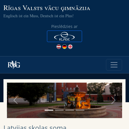
Rīgas Valsts vācu ģimnāzija
Englisch ist ein Muss, Deutsch ist ein Plus!
Pieslēdzies ar
Previous
Next
Latvijas skolas soma