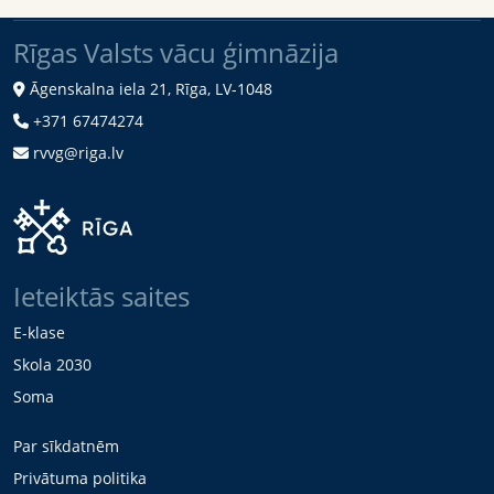
Rīgas Valsts vācu ģimnāzija
Āgenskalna iela 21, Rīga, LV-1048
+371 67474274
rvvg@riga.lv
Ieteiktās saites
E-klase
Skola 2030
Soma
Par sīkdatnēm
Privātuma politika