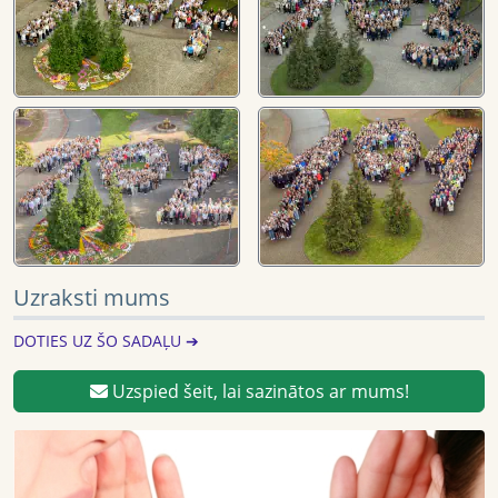
Uzraksti mums
DOTIES UZ ŠO SADAĻU ➔
Uzspied šeit, lai sazinātos ar mums!