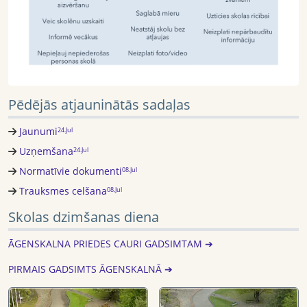
Pēdējās atjauninātās sadaļas
Jaunumi
24.Jul
Uzņemšana
24.Jul
Normatīvie dokumenti
08.Jul
Trauksmes celšana
08.Jul
Skolas dzimšanas diena
ĀGENSKALNA PRIEDES CAURI GADSIMTAM ➔
PIRMAIS GADSIMTS ĀGENSKALNĀ ➔