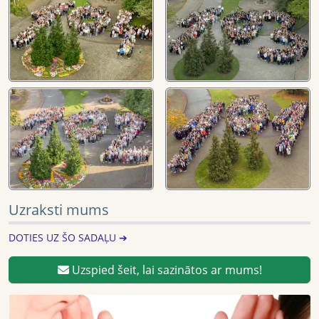
Uzraksti mums
DOTIES UZ ŠO SADAĻU ➔
Uzspied šeit, lai sazinātos ar mums!