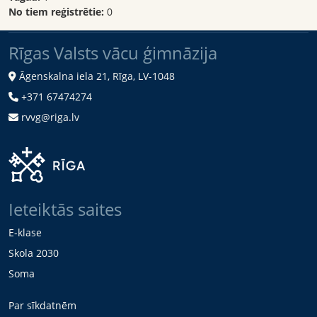
No tiem reģistrētie:
0
Rīgas Valsts vācu ģimnāzija
Āgenskalna iela 21, Rīga, LV-1048
+371 67474274
rvvg@riga.lv
Ieteiktās saites
E-klase
Skola 2030
Soma
Par sīkdatnēm