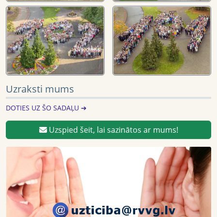
Uzraksti mums
DOTIES UZ ŠO SADAĻU ➔
Uzspied šeit, lai sazinātos ar mums!