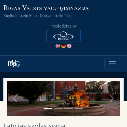
Rīgas Valsts vācu ģimnāzija
Englisch ist ein Muss, Deutsch ist ein Plus!
Pieslēdzies ar
Previous
Next
Latvijas skolas soma