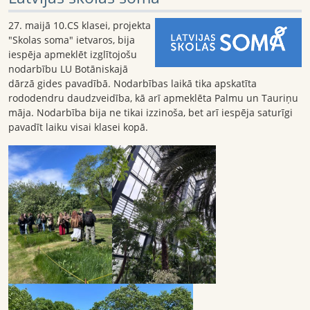
27. maijā 10.CS klasei, projekta
"Skolas soma" ietvaros, bija
iespēja apmeklēt izglītojošu
nodarbību LU Botāniskajā
dārzā gides pavadībā. Nodarbības laikā tika apskatīta
rododendru daudzveidība, kā arī apmeklēta Palmu un Tauriņu
māja. Nodarbība bija ne tikai izzinoša, bet arī iespēja saturīgi
pavadīt laiku visai klasei kopā.