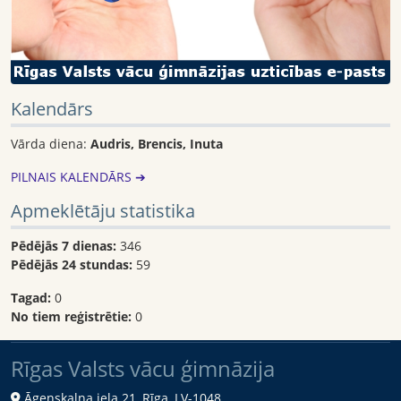
Kalendārs
Vārda diena:
Audris, Brencis, Inuta
PILNAIS KALENDĀRS ➔
Apmeklētāju statistika
Pēdējās 7 dienas:
346
Pēdējās 24 stundas:
59
Tagad:
0
No tiem reģistrētie:
0
Rīgas Valsts vācu ģimnāzija
Āgenskalna iela 21, Rīga, LV-1048