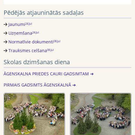
Pēdējās atjauninātās sadaļas
Jaunumi
24.Jul
Uzņemšana
24.Jul
Normatīvie dokumenti
08.Jul
Trauksmes celšana
08.Jul
Skolas dzimšanas diena
ĀGENSKALNA PRIEDES CAURI GADSIMTAM ➔
PIRMAIS GADSIMTS ĀGENSKALNĀ ➔