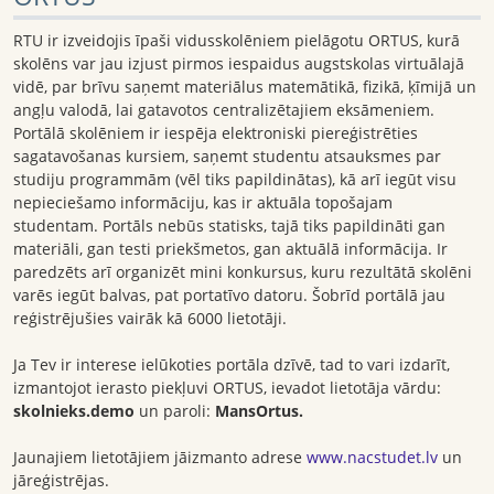
RTU ir izveidojis īpaši vidusskolēniem pielāgotu ORTUS, kurā
skolēns var jau izjust pirmos iespaidus augstskolas virtuālajā
vidē, par brīvu saņemt materiālus matemātikā, fizikā, ķīmijā un
angļu valodā, lai gatavotos centralizētajiem eksāmeniem.
Portālā skolēniem ir iespēja elektroniski piereģistrēties
sagatavošanas kursiem, saņemt studentu atsauksmes par
studiju programmām (vēl tiks papildinātas), kā arī iegūt visu
nepieciešamo informāciju, kas ir aktuāla topošajam
studentam. Portāls nebūs statisks, tajā tiks papildināti gan
materiāli, gan testi priekšmetos, gan aktuālā informācija. Ir
paredzēts arī organizēt mini konkursus, kuru rezultātā skolēni
varēs iegūt balvas, pat portatīvo datoru. Šobrīd portālā jau
reģistrējušies vairāk kā 6000 lietotāji.
Ja Tev ir interese ielūkoties portāla dzīvē, tad to vari izdarīt,
izmantojot ierasto piekļuvi ORTUS, ievadot lietotāja vārdu:
skolnieks.demo
un paroli:
MansOrtus.
Jaunajiem lietotājiem jāizmanto adrese
www.nacstudet.lv
un
jāreģistrējas.