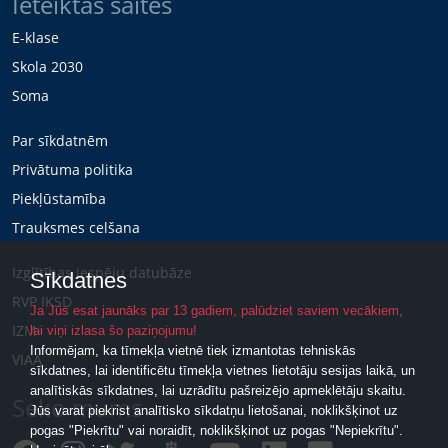
Ieteiktās saites
E-klase
Skola 2030
Soma
Par sīkdatnēm
Privātuma politika
Piekļūstamība
Trauksmes celšana
Izglītības iespēju datubāze
Sīkdatnes
RVP IKSD
Ja Jūs esat jaunāks par 13 gadiem, palūdziet saviem vecākiem,
IZM
lai viņi izlasa šo paziņojumu!
Informējam, ka tīmekļa vietnē tiek izmantotas tehniskās
VIAA
sīkdatnes, lai identificētu tīmekļa vietnes lietotāju sesijas laikā, un
analītiskās sīkdatnes, lai uzrādītu pašreizējo apmeklētāju skaitu.
Seko mums
Jūs varat piekrist analītisko sīkdatņu lietošanai, noklikšķinot uz
pogas "Piekrītu" vai noraidīt, noklikšķinot uz pogas "Nepiekrītu".