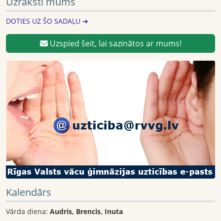
Uzraksti mums
DOTIES UZ ŠO SADAĻU ➔
Uzspied šeit, lai sazinātos ar mums!
Kalendārs
Vārda diena:
Audris, Brencis, Inuta