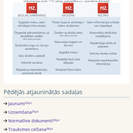
Pēdējās atjauninātās sadaļas
Jaunumi
24.Jul
Uzņemšana
24.Jul
Normatīvie dokumenti
08.Jul
Trauksmes celšana
08.Jul