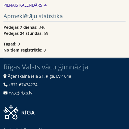
PILNAIS KALENDĀRS ➔
Apmeklētāju statistika
Pēdējās 7 dienas:
346
Pēdējās 24 stundas:
59
Tagad:
0
No tiem reģistrētie:
0
Rīgas Valsts vācu ģimnāzija
Āgenskalna iela 21, Rīga, LV-1048
+371 67474274
rvvg@riga.lv