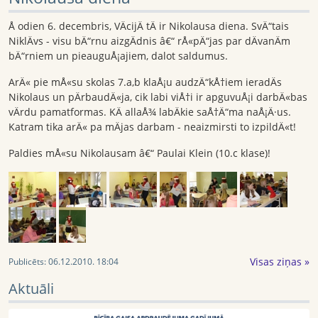
Å odien 6. decembris, VÄcijÄ tÄ ir Nikolausa diena. SvÄ“tais
NiklÄvs - visu bÄ“rnu aizgÄdnis â€“ rÅ«pÄ“jas par dÄvanÄm
bÄ“rniem un pieauguÅ¡ajiem, dalot saldumus.
ArÄ« pie mÅ«su skolas 7.a,b klaÅ¡u audzÄ“kÅ†iem ieradÄs
Nikolaus un pÄrbaudÄ«ja, cik labi viÅ†i ir apguvuÅ¡i darbÄ«bas
vÄrdu pamatformas. KÄ allaÅ¾ labÄkie saÅ†Ä“ma naÅ¡Ä·us.
Katram tika arÄ« pa mÄjas darbam - neaizmirsti to izpildÄ«t!
Paldies mÅ«su Nikolausam â€“ Paulai Klein (10.c klase)!
Visas ziņas »
Publicēts:
06.12.2010. 18:04
Aktuāli