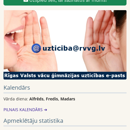
Uzspied šeit, lai sazinātos ar mums!
Kalendārs
Vārda diena:
Alfrēds, Fredis, Madars
PILNAIS KALENDĀRS ➔
Apmeklētāju statistika