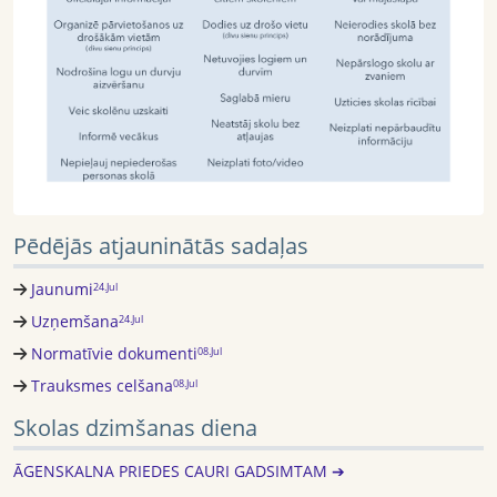
Pēdējās atjauninātās sadaļas
Jaunumi
24.Jul
Uzņemšana
24.Jul
Normatīvie dokumenti
08.Jul
Trauksmes celšana
08.Jul
Skolas dzimšanas diena
ĀGENSKALNA PRIEDES CAURI GADSIMTAM ➔