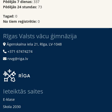
Pēdējās 7 dienas:
337
Pēdējās 24 stundas:
73
Tagad:
0
No tiem reģistrētie:
0
Rīgas Valsts vācu ģimnāzija
Āgenskalna iela 21, Rīga, LV-1048
+371 67474274
rvvg@riga.lv
Ieteiktās saites
E-klase
Skola 2030