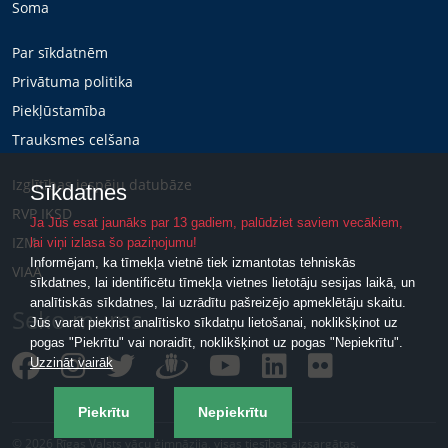
Soma
Par sīkdatnēm
Privātuma politika
Piekļūstamība
Trauksmes celšana
Izglītības iespēju datubāze
Sīkdatnes
RVP IKSD
Ja Jūs esat jaunāks par 13 gadiem, palūdziet saviem vecākiem,
IZM
lai viņi izlasa šo paziņojumu!
Informējam, ka tīmekļa vietnē tiek izmantotas tehniskās
VIAA
sīkdatnes, lai identificētu tīmekļa vietnes lietotāju sesijas laikā, un
analītiskās sīkdatnes, lai uzrādītu pašreizējo apmeklētāju skaitu.
Seko mums
Jūs varat piekrist analītisko sīkdatņu lietošanai, noklikšķinot uz
pogas "Piekrītu" vai noraidīt, noklikšķinot uz pogas "Nepiekrītu".
Uzzināt vairāk
Piekrītu
Nepiekrītu
© 2026 Rīgas Valsts vācu ģimnāzija, visas tiesības aizsargātas.