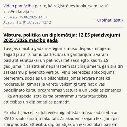
Video pamācība
par to, kā reģistrēties konkursam uz 10.
klasēm latvija.lv
Publicēts:
19.06.2026. 14:57
Turpināt lasīt »
Atjaunināts:
01.07.2026. 12:12
Vēsture, politika un diplomātija: 12.ES piedzīvojumi
2025./2026.mācību gadā
Tuvojas mācību gada noslēgums mūsu divpadsmitajiem.
Tagad jau ar zināmu pārliecību un gandarījumu varam
paskatīties atpakaļ un pat novērtēt sasniegto, kas 12.ES
gadījumā ir saistīts ar neparastiem izaicinājumiem, gan skaidri
saskatāmu pievienoto vērtību. Viņu pieredzes apkopojums,
piemēram, sociālās un pilsoniskās jomas ietvarā noteikti
noderēs, lai ģimnāzija varētu veiksmīgi turpināt divas
padziļināto kursu programmas Vēsture II un Sociālās zinātnes
II, kā arī specializētā kursa programmu "Starptautiskās
attiecības un diplomātijas pamati".
Pirmkārt, jāizceļ, ka ļoti veiksmīgi attīstās mūsu sadarbība ar
RSU Sociālo zinātņu fakultāti. Ar akadēmiskajām lekcijām par
starptautisko attiecību, diplomātijas un iekšpolitikas pašiem