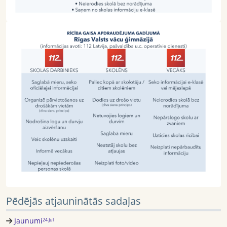
Pēdējās atjauninātās sadaļas
Jaunumi
24.Jul