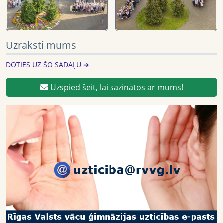
Uzraksti mums
DOTIES UZ ŠO SADAĻU ➔
Uzspied šeit, lai sazinātos ar mums!