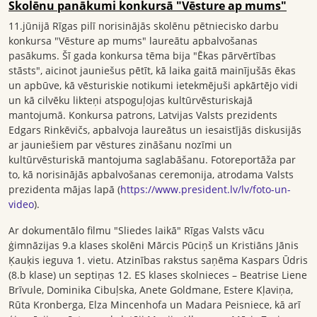
Skolēnu panākumi konkursā "Vēsture ap mums"
11.jūnijā Rīgas pilī norisinājās skolēnu pētniecisko darbu
konkursa "Vēsture ap mums" laureātu apbalvošanas
pasākums. Šī gada konkursa tēma bija "Ēkas pārvērtības
stāsts", aicinot jauniešus pētīt, kā laika gaitā mainījušās ēkas
un apbūve, kā vēsturiskie notikumi ietekmējuši apkārtējo vidi
un kā cilvēku likteņi atspoguļojas kultūrvēsturiskajā
mantojumā. Konkursa patrons, Latvijas Valsts prezidents
Edgars Rinkēvičs, apbalvoja laureātus un iesaistījās diskusijās
ar jauniešiem par vēstures zināšanu nozīmi un
kultūrvēsturiskā mantojuma saglabāšanu. Fotoreportāža par
to, kā norisinājās apbalvošanas ceremonija, atrodama Valsts
prezidenta mājas lapā (
https://www.president.lv/lv/foto-un-
video
).
Ar dokumentālo filmu "Sliedes laikā" Rīgas Valsts vācu
ģimnāzijas 9.a klases skolēni Mārcis Pūciņš un Kristiāns Jānis
Ķauķis ieguva 1. vietu. Atzinības rakstus saņēma Kaspars Ūdris
(8.b klase) un septiņas 12. ES klases skolnieces – Beatrise Liene
Brīvule, Dominika Cibuļska, Anete Goldmane, Estere Kļaviņa,
Rūta Kronberga, Elza Mincenhofa un Madara Peisniece, kā arī