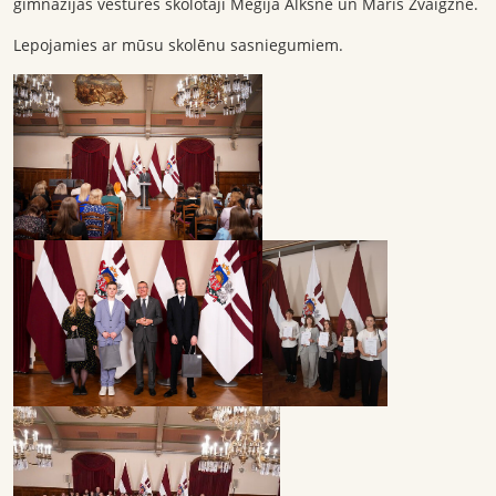
ģimnāzijas vēstures skolotāji Megija Alksne un Māris Zvaigzne.
Lepojamies ar mūsu skolēnu sasniegumiem.