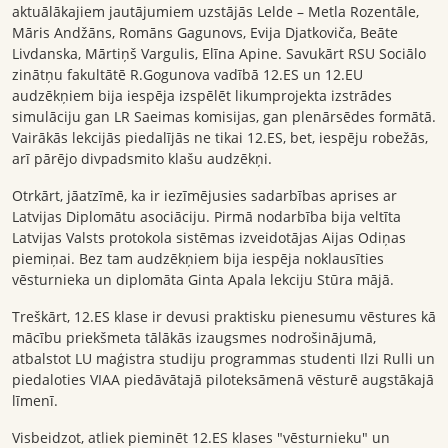
aktuālākajiem jautājumiem uzstājās Lelde – Metla Rozentāle,
Māris Andžāns, Romāns Gagunovs, Evija Djatkoviča, Beāte
Livdanska, Mārtiņš Vargulis, Elīna Apine. Savukārt RSU Sociālo
zinātņu fakultātē R.Gogunova vadībā 12.ES un 12.EU
audzēkņiem bija iespēja izspēlēt likumprojekta izstrādes
simulāciju gan LR Saeimas komisijas, gan plenārsēdes formātā.
Vairākās lekcijās piedalījās ne tikai 12.ES, bet, iespēju robežās,
arī pārējo divpadsmito klašu audzēkņi.
Otrkārt, jāatzīmē, ka ir iezīmējusies sadarbības aprises ar
Latvijas Diplomātu asociāciju. Pirmā nodarbība bija veltīta
Latvijas Valsts protokola sistēmas izveidotājas Aijas Odiņas
piemiņai. Bez tam audzēkņiem bija iespēja noklausīties
vēsturnieka un diplomāta Ginta Apala lekciju Stūra mājā.
Treškārt, 12.ES klase ir devusi praktisku pienesumu vēstures kā
mācību priekšmeta tālākās izaugsmes nodrošinājumā,
atbalstot LU maģistra studiju programmas studenti Ilzi Rulli un
piedaloties VIAA piedāvātajā piloteksāmenā vēsturē augstākajā
līmenī.
Visbeidzot, atliek pieminēt 12.ES klases "vēsturnieku" un