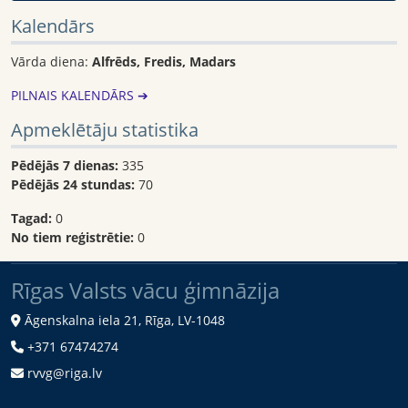
Kalendārs
Vārda diena:
Alfrēds, Fredis, Madars
PILNAIS KALENDĀRS ➔
Apmeklētāju statistika
Pēdējās 7 dienas:
335
Pēdējās 24 stundas:
70
Tagad:
0
No tiem reģistrētie:
0
Rīgas Valsts vācu ģimnāzija
Āgenskalna iela 21, Rīga, LV-1048
+371 67474274
rvvg@riga.lv