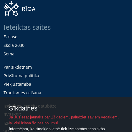
Ieteiktās saites
E-klase
Skola 2030
Soma
Par sīkdatnēm
Privātuma politika
Piekļūstamība
Trauksmes celšana
Izglītības iespēju datubāze
Sīkdatnes
RVP IKSD
Ja Jūs esat jaunāks par 13 gadiem, palūdziet saviem vecākiem,
IZM
lai viņi izlasa šo paziņojumu!
Informējam, ka tīmekļa vietnē tiek izmantotas tehniskās
VIAA