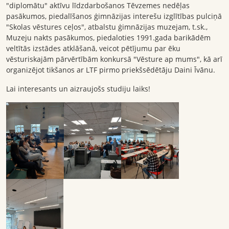
"diplomātu" aktīvu līdzdarbošanos Tēvzemes nedēļas
pasākumos, piedalīšanos ģimnāzijas interešu izglītības pulciņā
"Skolas vēstures ceļos", atbalstu ģimnāzijas muzejam, t.sk.,
Muzeju nakts pasākumos, piedaloties 1991.gada barikādēm
veltītās izstādes atklāšanā, veicot pētījumu par ēku
vēsturiskajām pārvērtībām konkursā "Vēsture ap mums", kā arī
organizējot tikšanos ar LTF pirmo priekšsēdētāju Daini Īvānu.
Lai interesants un aizraujošs studiju laiks!