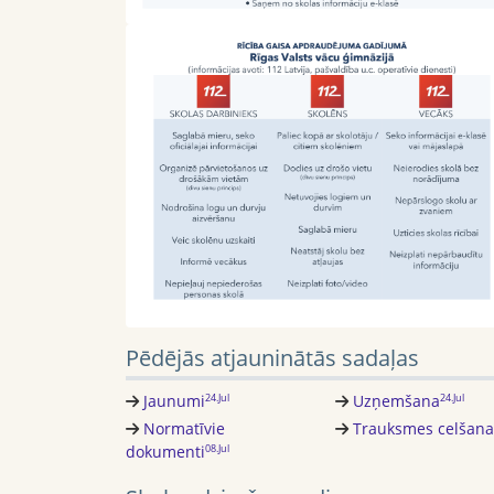
Pēdējās atjauninātās sadaļas
Jaunumi
Uzņemšana
24.Jul
24.Jul
Normatīvie
Trauksmes celšana
dokumenti
08.Jul