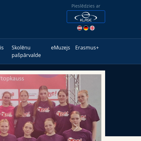
Pieslēdzies ar
is
Skolēnu
eMuzejs
Erasmus+
pašpārvalde
Next