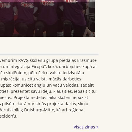
ovembrim RVVĢ skolēnu grupa piedalās Erasmus+
a un integrācija Eiropā", kurā, darbojoties kopā ar
ču skolēniem, pēta četru valstu iedzīvotāju
 migrācijai uz citu valsti, mācās darboties
rupās: komunicēt angļu un vācu valodās, sadalīt
ies, prezentēt savu ideju, klausīties, iepazīt citu
iešus. Projekta nedēļas laikā skolēni iepazīst
 pilsētu, kurā norisinās projekta darbs, skolu
rufskolleg Duisburg-Mitte, kā arī reğiona
iseldorfu.
Visas ziņas »