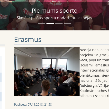
Pie mums sporto
Skolā ir plašas sporta nodarbību iespējas
Erasmus
Nedēļā no 5.-9.n
projektā "Migrācij
vācu, poļu un fran
izcelsmi, iemeslus
internacionālās g
pienākumus, vienot
nacionalitāšu jaun
Duisburgu, Vācijas
Kaufmännisches Be
pilsētas Esseni, D
Publicēts:
07.11.2018. 21:58