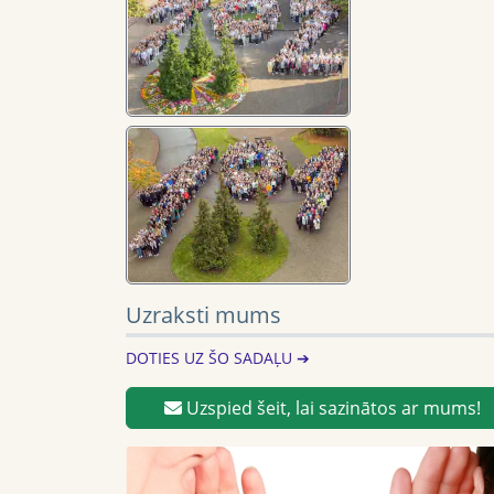
Uzraksti mums
DOTIES UZ ŠO SADAĻU ➔
Uzspied šeit, lai sazinātos ar mums!