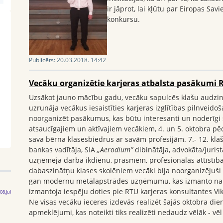
ir jāprot, lai kļūtu par Eiropas Sav
konkursu.
Publicēts:
20.03.2018. 14:42
Vecāku organizētie karjeras atbalsta pasākumi
Uzsākot jauno mācību gadu, vecāku sapulcēs klašu audzin
uzrunāja vecākus iesaistīties karjeras izglītības pilnveido
noorganizēt pasākumus, kas būtu interesanti un noderīgi s
atsaucīgajiem un aktīvajiem vecākiem, 4. un 5. oktobra pēc
sava bērna klasesbiedrus ar savām profesijām. 7.- 12. klaš
bankas vadītāja, SIA
„Aerodium”
dibinātāja, advokāta/jurista
uzņēmēja darba ikdienu, prasmēm, profesionālās attīstība
dabaszinātņu klases skolēniem vecāki bija noorganizējuš
gan modernu metālapstrādes uzņēmumu, kas izmanto nanot
izmantoja iespēju doties pie RTU karjeras konsultantes Vi
08.Jul
Ne visas vecāku ieceres izdevās realizēt šajās oktobra die
apmeklējumi, kas noteikti tiks realizēti nedaudz vēlāk - vē