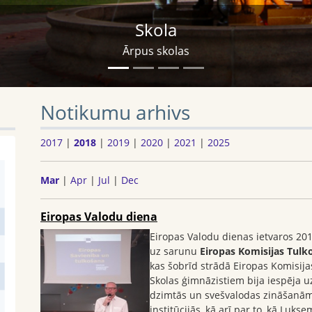
Pie mums sporto
Skolā ir plašas sporta nodarbību iespējas
Notikumu arhivs
2017
|
2018
|
2019
|
2020
|
2021
|
2025
Mar
|
Apr
|
Jul
|
Dec
Eiropas Valodu diena
Eiropas Valodu dienas ietvaros 20
uz sarunu
Eiropas
Komisijas Tulko
kas šobrīd strādā Eiropas Komisija
Skolas ģimnāzistiem bija iespēja u
dzimtās un svešvalodas zināšanām
institūcijās, kā arī par to, kā Luks