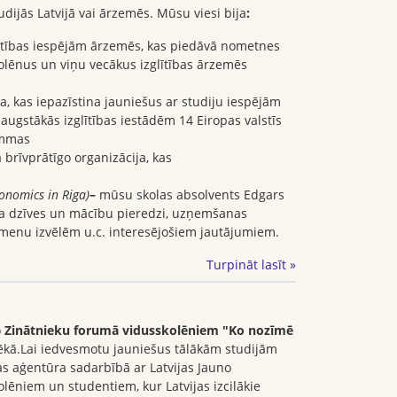
ijās Latvijā vai ārzemēs. Mūsu viesi bija
:
glītības iespējām ārzemēs, kas piedāvā nometnes
olēnus un viņu vecākus izglītības ārzemēs
a, kas iepazīstina jauniešus ar studiju iespējām
augstākās izglītības iestādēm 14 Eiropas valstīs
ammas
 brīvprātīgo organizācija, kas
onomics in Riga)
–
mūsu skolas absolvents Edgars
enta dzīves un mācību pieredzi, uzņemšanas
menu izvēlēm u.c. interesējošiem jautājumiem.
Turpināt lasīt »
o
Zinātnieku forumā vidusskolēniem "Ko nozīmē
otēkā.Lai iedvesmotu jauniešus tālākām studijām
ības aģentūra sadarbībā ar Latvijas Jauno
lēniem un studentiem, kur Latvijas izcilākie