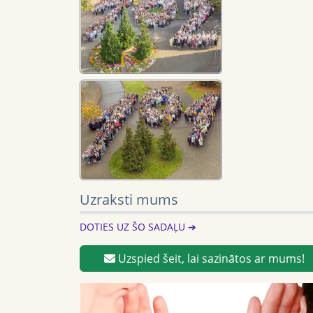
Uzraksti mums
DOTIES UZ ŠO SADAĻU ➔
Uzspied šeit, lai sazinātos ar mums!