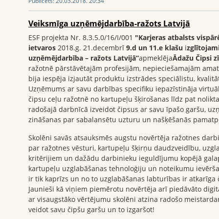
Publicēts:
20.03.2018. 20:34
Veiksmīga uzņēmējdarbība-ražots Latvijā
ESF projekta Nr. 8.3.5.0/16/I/001
"Karjeras atbalsts vispār
ietvaros
2018.g. 21.decembrī
9.d un 11.e klašu
i
zglītojam
uzņēmējdarbība – ražots Latvijā”
apmeklēja
Ādažu Čipsi z
ražotnē pārstāvētajām profesijām, nepieciešamajām ama
bija iespēja izjautāt produktu izstrādes speciālistu, kvalit
Uzņēmums ar savu darbības specifiku iepazīstināja virtuāl
čipsu ceļu ražotnē no kartupeļu šķirošanas līdz pat nolikt
radošajā darbnīcā izveidot čipsus ar savu īpašo garšu, u
zināšanas par sabalansētu uzturu un našķēšanās pamatp
Skolēni savās atsauksmēs augstu novērtēja ražotnes darbi
par ražotnes vēsturi, kartupeļu šķirņu daudzveidību, uzg
kritērijiem un dažādu darbinieku ieguldījumu kopējā gala
kartupeļu uzglabāšanas tehnoloģiju un noteikumu ievēršan
ir tik kaprīzs un no to uzglabāšanas labturības ir atkarīga
Jaunieši kā viņiem piemērotu novērtēja arī piedāvāto digi
ar visaugstāko vērtējumu skolēni atzina radošo meistard
veidot savu čipšu garšu un to izgaršot!