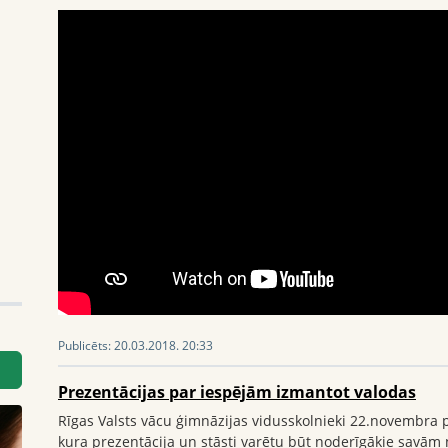
Publicēts:
20.03.2018. 20:33
Prezentācijas par iespējām izmantot valodas
Rīgas Valsts vācu ģimnāzijas vidusskolnieki 22.novembra p
kura prezentācija un stāsti varētu būt noderīgākie savā