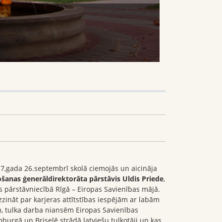
17,gada 26.septembrī skolā ciemojās un aicināja
šanas ģenerāldirektorāta pārstāvis Uldis Priede
,
s pārstāvniecībā Rīgā – Eiropas Savienības mājā.
zzināt par karjeras attītstības iespējām ar labām
, tulka darba niansēm Eiropas Savienības
emburgā un Briselē strādā latviešu tulkotāji un kas