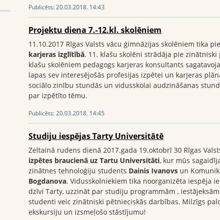
Publicēts:
20.03.2018. 14:43
Projektu diena 7.-12.kl. skolēniem
11.10.2017 Rīgas Valsts vācu ģimnāzijas skolēniem tika p
karjeras izglītībā
. 11. klašu skolēni strādāja pie zinātniski
klašu skolēniem pedagogs karjeras konsultants sagatavo
lapas sev interesējošās profesijas izpētei un karjeras plā
sociālo zinību stundās un vidusskolai audzināšanas stundā
par izpētīto tēmu.
Publicēts:
20.03.2018. 14:45
Studiju iespējas Tarty Universitātē
Zeltainā rudens dienā 2017.gada 19.oktobrī 30 Rīgas Valsts
izpētes braucienā uz Tartu Universitāti
, kur mūs sagaidīj
zinātnes tehnoloģiju students
Dainis Ivanovs
un Komunikā
Bogdanova
. Vidusskolniekiem tika noorganizēta iespēja i
dzīvi Tarty, uzzināt par studiju programmām , iestājeksāme
studenti veic zinātniski pētnieciskās darbības. Milzīgs 
ekskursiju un izsmeļošo stāstījumu!