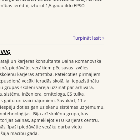
ienības ierēdni, izturot 1,5 gadu ildo EPSO
Turpināt lasīt »
 RVVĢ
ātāji un karjeras konsultante Daina Romanovska
šanā, piedāvājot vecākiem pēc savas izvēles
kolēnu karjeras attīstībā. Pateicoties pirmajiem
pusdienā vecāki ieradās skolā, lai iepazīstinātu
u grupās skolēni varēja uzzināt par arhivāra,
, sistēmu inženiera, ornitologa, ES tulka,
s gaitu un izaicinājumiem. Savukārt, 11.e
i iespēju doties gan uz skaņu sistēmas uzņēmumu,
ehnoloģijas. Bija arī skolēnu grupa, kas
ktorijas Gainas, apmeklējot RTU Karjeras centru.
nās, īpaši piedāvātie vecāku darba vietu
l šajā mācību gadā.