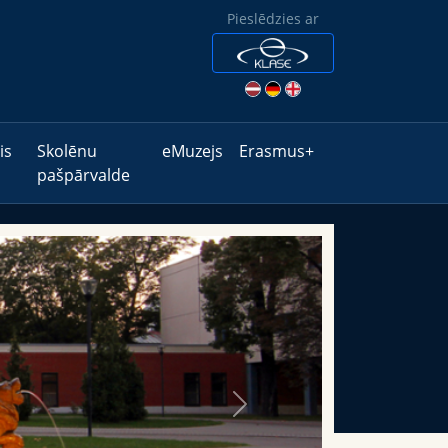
Pieslēdzies ar
is
Skolēnu
eMuzejs
Erasmus+
pašpārvalde
Next