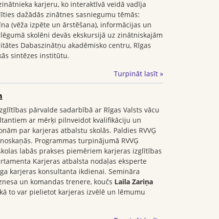
inātnieka karjeru, ko interaktīvā veidā vadīja
alīties dažādās zinātnes sasniegumu tēmās:
īna (vēža izpēte un ārstēšana), informācijas un
slēgumā skolēni devās ekskursijā uz zinātniskajām
ersitātes Dabaszinātņu akadēmisko centru, Rīgas
ās sintēzes institūtu.
Turpināt lasīt »
m
zglītības pārvalde sadarbībā ar Rīgas Valsts vācu
antiem ar mērķi pilnveidot kvalifikāciju un
sonām par karjeras atbalstu skolās. Paldies RVVĢ
u noskaņās. Programmas turpinājumā RVVĢ
skolas labās prakses piemēriem karjeras izglītības
artamenta Karjeras atbalsta nodaļas eksperte
a karjeras konsultanta ikdienai. Semināra
iznesa un komandas trenere, koučs
Laila Zariņa
kā to var pielietot karjeras izvēlē un lēmumu