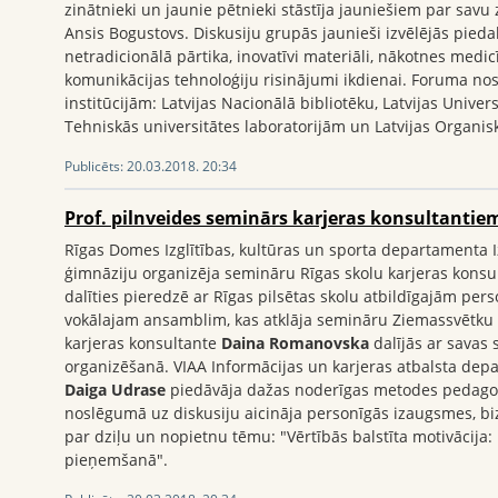
zinātnieki un jaunie pētnieki stāstīja jauniešiem par savu z
Ansis Bogustovs. Diskusiju grupās jaunieši izvēlējās pied
netradicionālā pārtika, inovatīvi materiāli, nākotnes medic
komunikācijas tehnoloģiju risinājumi ikdienai. Foruma no
institūcijām: Latvijas Nacionālā bibliotēku, Latvijas Univ
Tehniskās universitātes laboratorijām un Latvijas Organisk
Publicēts:
20.03.2018. 20:34
Prof. pilnveides seminārs karjeras konsultantie
Rīgas Domes Izglītības, kultūras un sporta departamenta I
ģimnāziju organizēja semināru Rīgas skolu karjeras konsult
dalīties pieredzē ar Rīgas pilsētas skolu atbildīgajām per
vokālajam ansamblim, kas atklāja semināru Ziemassvētk
karjeras konsultante
Daina Romanovska
dalījās ar savas 
organizēšanā. VIAA Informācijas un karjeras atbalsta dep
Daiga Udrase
piedāvāja dažas noderīgas metodes pedagog
noslēgumā uz diskusiju aicināja personīgās izaugsmes, b
par dziļu un nopietnu tēmu: "Vērtībās balstīta motivācija: 
pieņemšanā".