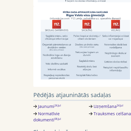
Pēdējās atjauninātās sadaļas
Jaunumi
Uzņemšana
24.Jul
24.Jul
Normatīvie
Trauksmes celšana
dokumenti
08.Jul