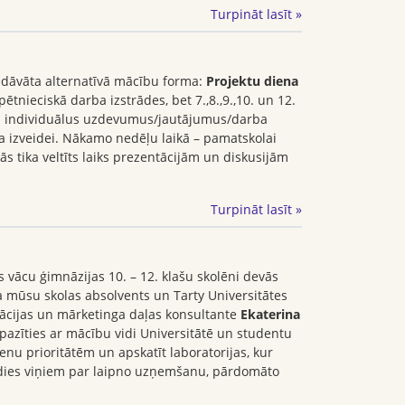
Turpināt lasīt »
iedāvāta alternatīvā mācību forma:
Projektu diena
 pētnieciskā darba izstrādes, bet 7.,8.,9.,10. un 12.
ja individuālus uzdevumus/jautājumus/darba
na izveidei. Nākamo nedēļu laikā – pamatskolai
s tika veltīts laiks prezentācijām un diskusijām
Turpināt lasīt »
 vācu ģimnāzijas 10. – 12. klašu skolēni devās
a mūsu skolas absolvents un Tarty Universitātes
cijas un mārketinga daļas konsultante
Ekaterina
epazīties ar mācību vidi Universitātē un studentu
nu prioritātēm un apskatīt laboratorijas, kur
paldies viņiem par laipno uzņemšanu, pārdomāto