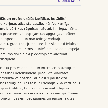
Turpināt lasīt »
ējās un profesionālās izglītības iestādēs"
ie karjeras atbalsta pasākumā
„
Veiksmīga
īmola pārtikas rūpnīcas ražotni
, kur iepazinās ar
ta prasmēm un iespējam tās apgūt. Jauniešiem
ātes speciālistu un mārketinga vadītāju.
ā 360 grādu ceļojuma tūrē, kur skolnieki ielūkojās
avas plauktam. Pirms jauniešiem tika dota iespēja
zņēmuma darbinieki piedāvāja atsvaidzināt
rincipiem.
nieku profesionalitāti un interesanto stāstījumu
labāšanas noteikumiem, produkta kvalitātes
produkta veidošanā. Jauniešus pārsteidza
as stingrība. Kas to būtu domājis – ka kartupelis
 čipšu kvalitāte, kā arī samaksa audzētājiem.
tālo ražošanas procesa ekskursijas versiju. Tomēr
arbnīcu – pašiem pēc gaumes un garšas izjūtas