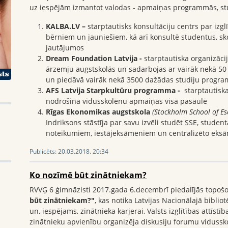
uz iespējām izmantot valodas -
apmaiņas programmās, stud
KALBA.LV –
starptautisks konsultāciju centrs par iz
bērniem un jauniešiem, kā arī konsultē studentus, sk
jautājumos
Dream Foundation Latvija -
starptautiska organizācij
ārzemju augstskolās un sadarbojas ar vairāk nekā 50 
un piedāvā vairāk nekā 3500 dažādas studiju progr
AFS Latvija Starpkultūru programma -
starptautiska
nodrošina vidusskolēnu apmaiņas visā pasaulē
Rīgas Ekonomikas augstskola
(Stockholm School of Es
Indriksons stāstīja par savu izvēli studēt SSE, stud
noteikumiem, iestājeksāmeniem un centralizēto eksā
Publicēts:
20.03.2018. 20:34
Ko nozīmē būt zinātniekam?
RVVĢ 6 ģimnāzisti 2017.gada 6.decembrī piedalījās topoš
būt zinātniekam?"
, kas notika Latvijas Nacionālajā bibli
un, iespējams, zinātnieka karjerai, Valsts izglītības attīst
zinātnieku apvienību organizēja diskusiju forumu vidussko