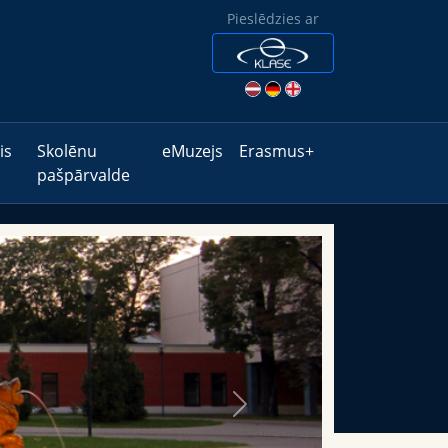
Pieslēdzies ar
is
Skolēnu
eMuzejs
Erasmus+
pašpārvalde
Next