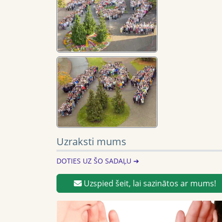
Uzraksti mums
DOTIES UZ ŠO SADAĻU ➔
Uzspied šeit, lai sazinātos ar mums!