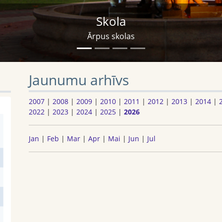
Skola
Ārpus skolas
Jaunumu arhīvs
2007
|
2008
|
2009
|
2010
|
2011
|
2012
|
2013
|
2014
|
2022
|
2023
|
2024
|
2025
|
2026
Jan
|
Feb
|
Mar
|
Apr
|
Mai
|
Jun
|
Jul