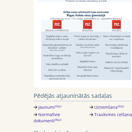
Pēdējās atjauninātās sadaļas
Jaunumi
Uzņemšana
24.Jul
24.Jul
Normatīvie
Trauksmes celšana
dokumenti
08.Jul