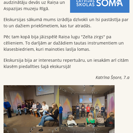
audzinātāju devās uz Raiņa un
Aspazijas muzeju Rīgā.
Ekskursijas sākumā mums izrādīja dzīvokli un īsi pastāstīja par
to un dažiem priekšmetiem, kas tur atradās.
Pēc tam kopā bija jāizspēlē Raiņa lugu "Zelta zirgs" pa
cēlieniem. To darījām ar dažādiem tautas instrumentiem un
klasesbiedriem, kuri mainoties lasīja lomas.
Ekskursija bija ar interesantu repertuāru, un iesakām arī citām
klasēm piedalīties šajā ekskursijā!
Katrīna Šņore, 7.a