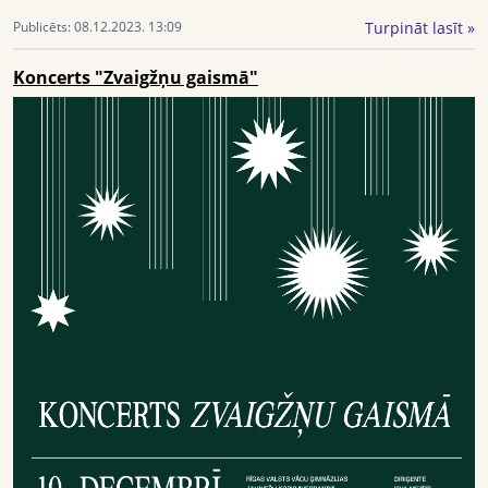
Turpināt lasīt »
Publicēts:
08.12.2023. 13:09
Koncerts "Zvaigžņu gaismā"