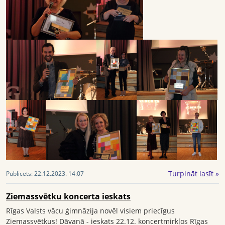
Turpināt lasīt »
Publicēts:
22.12.2023. 14:07
Ziemassvētku koncerta ieskats
Rīgas Valsts vācu ģimnāzija novēl visiem priecīgus
Ziemassvētkus! Dāvanā - ieskats 22.12. koncertmirkļos Rīgas