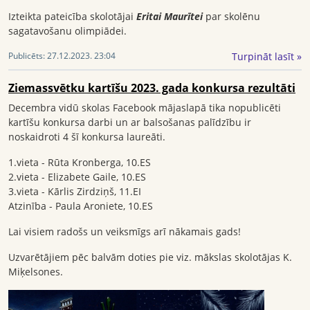
Izteikta pateicība skolotājai
Eritai Maurītei
par skolēnu
sagatavošanu olimpiādei.
Turpināt lasīt »
Publicēts:
27.12.2023. 23:04
Ziemassvētku kartīšu 2023. gada konkursa rezultāti
Decembra vidū skolas Facebook mājaslapā tika nopublicēti
kartīšu konkursa darbi un ar balsošanas palīdzību ir
noskaidroti 4 šī konkursa laureāti.
1.vieta - Rūta Kronberga, 10.ES
2.vieta - Elizabete Gaile, 10.ES
3.vieta - Kārlis Zirdziņš, 11.EI
Atzinība - Paula Aroniete, 10.ES
Lai visiem radošs un veiksmīgs arī nākamais gads!
Uzvarētājiem pēc balvām doties pie viz. mākslas skolotājas K.
Miķelsones.