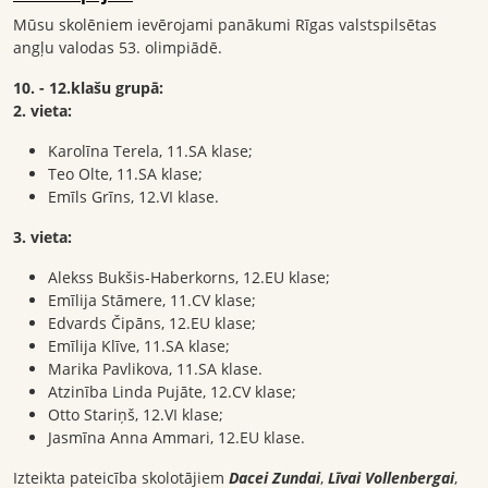
Mūsu skolēniem ievērojami panākumi Rīgas valstspilsētas
angļu valodas 53. olimpiādē.
10. - 12.klašu grupā:
2. vieta:
Karolīna Terela, 11.SA klase;
Teo Olte, 11.SA klase;
Emīls Grīns, 12.VI klase.
3. vieta:
Alekss Bukšis-Haberkorns, 12.EU klase;
Emīlija Stāmere, 11.CV klase;
Edvards Čipāns, 12.EU klase;
Emīlija Klīve, 11.SA klase;
Marika Pavlikova, 11.SA klase.
Atzinība Linda Pujāte, 12.CV klase;
Otto Stariņš, 12.VI klase;
Jasmīna Anna Ammari, 12.EU klase.
Izteikta pateicība skolotājiem
Dacei Zundai
,
Līvai Vollenbergai
,