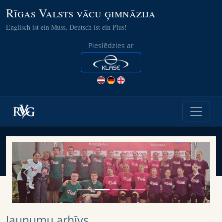
Rīgas Valsts vācu ģimnāzija
Englisch ist ein Muss, Deutsch ist ein Plus!
Pieslēdzies ar
Previous
Next
Jaunumu arhīvs