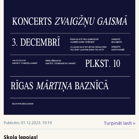
Turpināt lasīt »
Publicēts:
01.12.2023. 10:10
Skola lepojas!