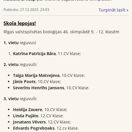
Turpināt lasīt »
Publicēts:
27.12.2023. 23:03
Skola lepojas!
Rīgas valstspilsētas bioloģijas 46. olimpiādē 9. - 12. klasēm
1. vietu
ieguvusi
Katrīna Patrīcija Bāra
, 11.CV klase;
2. vietu
ieguvuši:
Taiga Marija Matvejeva
, 10.CV klase;
Jānis Poots
, 10.CV klase;
Severīns Henrihs Jansons
, 10.CV klase.
3. vietu
ieguvuši:
Heidija Zauere
, 10.CV klase;
Linda Pujāte
, 12.CV klase;
Jonatans Vēvers
, 12.CV klase;
Edvards Pogrebņaks
, 12.cv klase.