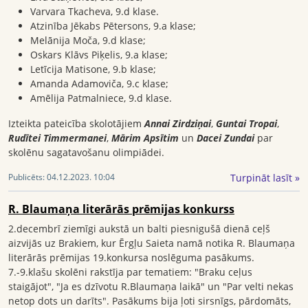
Varvara Tkacheva, 9.d klase.
Atzinība Jēkabs Pētersons, 9.a klase;
Melānija Moča, 9.d klase;
Oskars Klāvs Piķelis, 9.a klase;
Letīcija Matisone, 9.b klase;
Amanda Adamoviča, 9.c klase;
Amēlija Patmalniece, 9.d klase.
Izteikta pateicība skolotājiem
Annai Zirdziņai
,
Guntai Tropai
,
Rudītei Timmermanei
,
Mārim Apsītim
un
Dacei Zundai
par
skolēnu sagatavošanu olimpiādei.
Turpināt lasīt »
Publicēts:
04.12.2023. 10:04
R. Blaumaņa literārās prēmijas konkurss
2.decembrī ziemīgi aukstā un balti piesnigušā dienā ceļš
aizvijās uz Brakiem, kur Ērgļu Saieta namā notika R. Blaumaņa
literārās prēmijas 19.konkursa noslēguma pasākums.
7.-9.klašu skolēni rakstīja par tematiem: "Braku ceļus
staigājot", "Ja es dzīvotu R.Blaumaņa laikā" un "Par velti nekas
netop dots un darīts". Pasākums bija ļoti sirsnīgs, pārdomāts,