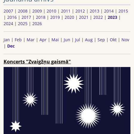
2007
|
2008
|
2009
|
2010
|
2011
|
2012
|
2013
|
2014
|
2015
|
2016
|
2017
|
2018
|
2019
|
2020
|
2021
|
2022
|
2023
|
2024
|
2025
|
2026
Jan
|
Feb
|
Mar
|
Apr
|
Mai
|
Jun
|
Jul
|
Aug
|
Sep
|
Okt
|
Nov
|
Dec
Koncerts "Zvaigžņu gaismā"