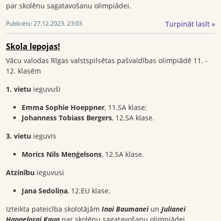
par skolēnu sagatavošanu olimpiādei.
Turpināt lasīt »
Publicēts:
27.12.2023. 23:03
Skola lepojas!
Vācu valodas Rīgas valstspilsētas pašvaldības olimpiādē 11. -
12. klasēm
1. vietu
ieguvuši
Emma Sophie Hoeppner
, 11.SA klase;
Johanness Tobiass Bergers
, 12.SA klase.
3. vietu
ieguvis
Morics Nils Meņģelsons
, 12.SA klase.
Atzinību
ieguvusi
Jana Sedoliņa
, 12.EU klase.
Izteikta pateicība skolotājām
Inai Baumanei
un
Julianei
Hannelorai Kaup
par skolēnu sagatavošanu olimpiādei.