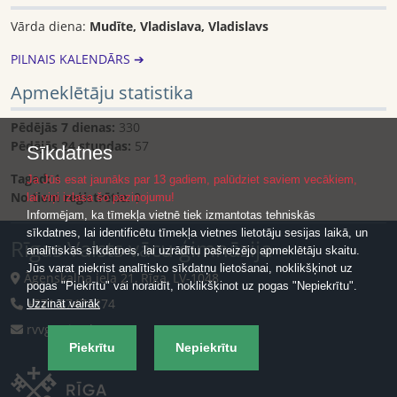
Vārda diena:
Mudīte, Vladislava, Vladislavs
PILNAIS KALENDĀRS ➔
Apmeklētāju statistika
Pēdējās 7 dienas:
330
Pēdējās 24 stundas:
57
Sīkdatnes
Tagad:
1
Ja Jūs esat jaunāks par 13 gadiem, palūdziet saviem vecākiem,
No tiem reģistrētie:
0
lai viņi izlasa šo paziņojumu!
Informējam, ka tīmekļa vietnē tiek izmantotas tehniskās
sīkdatnes, lai identificētu tīmekļa vietnes lietotāju sesijas laikā, un
Rīgas Valsts vācu ģimnāzija
analītiskās sīkdatnes, lai uzrādītu pašreizējo apmeklētāju skaitu.
Jūs varat piekrist analītisko sīkdatņu lietošanai, noklikšķinot uz
Āgenskalna iela 21, Rīga, LV-1048
pogas "Piekrītu" vai noraidīt, noklikšķinot uz pogas "Nepiekrītu".
+371 67474274
Uzzināt vairāk
rvvg@riga.lv
Piekrītu
Nepiekrītu