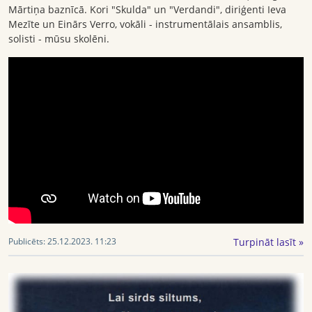
Mārtiņa baznīcā. Kori "Skulda" un "Verdandi", diriģenti Ieva
Mezīte un Einārs Verro, vokāli - instrumentālais ansamblis,
solisti - mūsu skolēni.
Turpināt lasīt »
Publicēts:
25.12.2023. 11:23