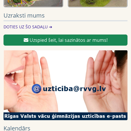
Uzraksti mums
DOTIES UZ ŠO SADAĻU ➔
Uzspied šeit, lai sazinātos ar mums!
Kalendārs