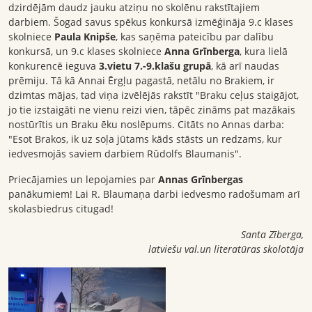
dzirdējām daudz jauku atziņu no skolēnu rakstītajiem
darbiem. Šogad savus spēkus konkursā izmēģināja 9.c klases
skolniece
Paula Knipše
, kas saņēma pateicību par dalību
konkursā, un 9.c klases skolniece
Anna Grīnberga
, kura lielā
konkurencē ieguva
3.vietu 7.-9.klašu grupā
, kā arī naudas
prēmiju. Tā kā Annai Ērgļu pagastā, netālu no Brakiem, ir
dzimtas mājas, tad viņa izvēlējās rakstīt "Braku ceļus staigājot,
jo tie izstaigāti ne vienu reizi vien, tāpēc zināms pat mazākais
nostūrītis un Braku ēku noslēpums. Citāts no Annas darba:
"Esot Brakos, ik uz soļa jūtams kāds stāsts un redzams, kur
iedvesmojās saviem darbiem Rūdolfs Blaumanis".
Priecājamies un lepojamies par
Annas Grīnbergas
panākumiem! Lai R. Blaumaņa darbi iedvesmo radošumam arī
skolasbiedrus citugad!
Santa Zīberga,
latviešu val.un literatūras skolotāja