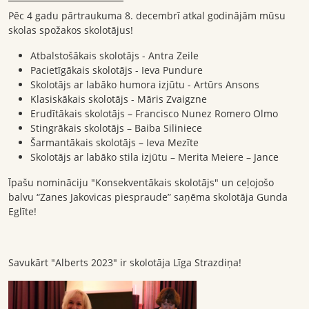
Pēc 4 gadu pārtraukuma 8. decembrī atkal godinājām mūsu
skolas spožakos skolotājus!
Atbalstošākais skolotājs - Antra Zeile
Pacietīgākais skolotājs - Ieva Pundure
Skolotājs ar labāko humora izjūtu - Artūrs Ansons
Klasiskākais skolotājs - Māris Zvaigzne
Erudītākais skolotājs – Francisco Nunez Romero Olmo
Stingrākais skolotājs – Baiba Siliniece
Šarmantākais skolotājs – Ieva Mezīte
Skolotājs ar labāko stila izjūtu – Merita Meiere – Jance
Īpašu nomināciju "Konsekventākais skolotājs" un ceļojošo
balvu “Zanes Jakovicas piespraude” saņēma skolotāja Gunda
Eglīte!
Savukārt "Alberts 2023" ir skolotāja Līga Strazdiņa!