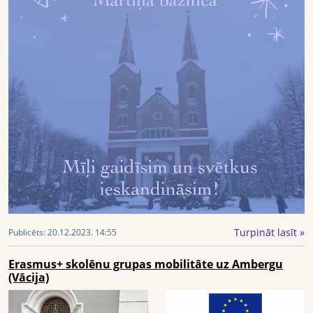
Turpināt lasīt »
Publicēts:
20.12.2023. 14:55
Erasmus+ skolēnu grupas mobilitāte uz Ambergu
(Vācija)