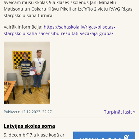
Sveicam mūsu skolas 9.a klases skolēnus Jāni Mihaelu
Matisonu un Oskaru Klāvu Piķeli ar izcīnīto 2.vietu RVVĢ Rīgas
starpskolu šaha turnīrā!
Vairāk informācija:
https://sahaskola.lv/rigas-pilsetas-
starpskolu-saha-sacensibu-rezultati-vecakaja-grupa/
Turpināt lasīt »
Publicēts:
12.12.2023. 22:27
Latvijas skolas soma
5. decembrī 7.a klase kopā ar