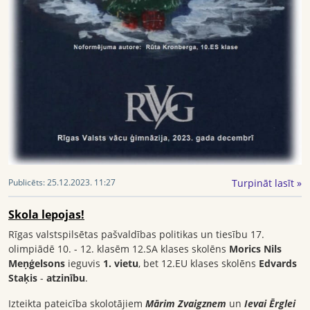
Turpināt lasīt »
Publicēts:
25.12.2023. 11:27
Skola lepojas!
Rīgas valstspilsētas pašvaldības politikas un tiesību 17.
olimpiādē 10. - 12. klasēm 12.SA klases skolēns
Morics Nils
Meņģelsons
ieguvis
1. vietu
, bet 12.EU klases skolēns
Edvards
Staķis
-
atzinību
.
Izteikta pateicība skolotājiem
Mārim Zvaigznem
un
Ievai Ērglei