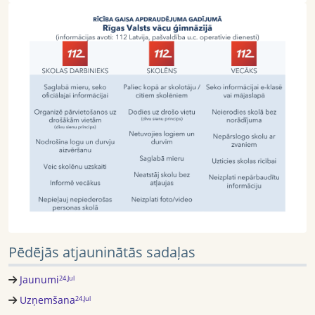
Pēdējās atjauninātās sadaļas
Jaunumi
24.Jul
Uzņemšana
24.Jul