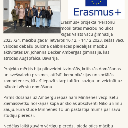
Erasmus+ projekta "Personu
mobilitātes mācību nolūkos
Rīgas Valsts vācu ģimnāzijā
2023./24. mācību gadā" ietvaros 10.12. - 14.12.2023. sešas vācu
valodas debašu pulciņa dalībnieces piedalījās mācību
aktivitātēs Dr. Johanna Decker Ambergas ģimnāzijā, kas
atrodas Augšpfalcā, Bavārijā.
Projekta mērķis bija pilnveidot izzinošās, kritiskās domāšanas
un svešvalodu prasmes, attīstīt komunikācijas un sociālās
kompetences, kā arī iepazīt starpkultūru saziņu un veicināt uz
nākotni vērstu domāšanu.
Pirms došanās uz Ambergu iepazinām Minhenes vecpilsētu
Ziemassvētku noskaņās kopā ar skolas absolventi Nikolu Elīnu
Sauju, kura studē Minhenes TU un pastāstīja mums par savu
studiju pieredzi.
Nedēļas laikā guvām vērtīgu pieredzi, piedaloties mācību