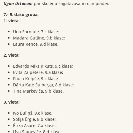
Uģim Urtānam
par skolēnu sagatavošanu olimpiādei.
7.- 9.klašu grupā:
1. vieta:
Una Sarmule, 7.c klase;
Madara Gutāne, 9.b klase;
Laura Rence, 9.d klase.
2. vieta:
Edvards Miks Ķikuts, 9.c klase;
Evita Zalpētere, 9.a klase;
Paula Knipše, 9.c klase
Dārta Kate Šulberga, 8.d klase;
Tīna Markeviča, 9.b klase.
3. vieta:
Ivo Buliņš, 9.c klase;
Sofija Ērgle, 8.b klase;
Ērika Asare, 7.a klase;
Līva Staņeviče, 8.d klase;