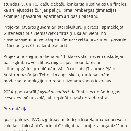
stundās, 9. un 10. klašu debašu konkursa pusfinālos un finālos,
kā arī iejūtoties žūrijas palīgu lomā. Ambergas ģimnāzijas
skolnieču pavadībā iepazinām arī pašu pilsētiņu.
Projekta ietvaros guvām arī starpkultūru pieredzi, apmeklējot
Gutenekas pils Ziemasvētku tirdziņu, kā arī vienu no
slavenākajiem un vecākajiem Ziemassvētku tirdziņiem pasaulē
– Nirnbergas Christkindlesmarkt.
Projekta noslēguma dienā ar 11. klases skolniecēm diskutējām
par izglītības, veselības, migrācijas, mobilitātes un
siltumapgādes problēmām Vācijā un Latvijā, apmeklējām
Austrumbavārijas Tehnisko augstskolu, kur iepazinām
moderno tehnoloģiju un robotu izmantošanas iespējas.
2024. gada aprīlī
Jugend debattiert
dalībnieces no Ambergas
viesosies mūsu skolā, lai turpinātu uzsākto sadarbību.
Prezentācija
Īpašs paldies RVVĢ izglītības metodiķei Inai Baumanei un vācu
valodas skolotājai Gabrielai Ozoliņai par projekta organizēšanu