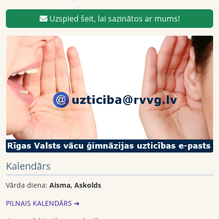
Uzspied šeit, lai sazinātos ar mums!
Kalendārs
Vārda diena:
Aisma, Askolds
PILNAIS KALENDĀRS ➔