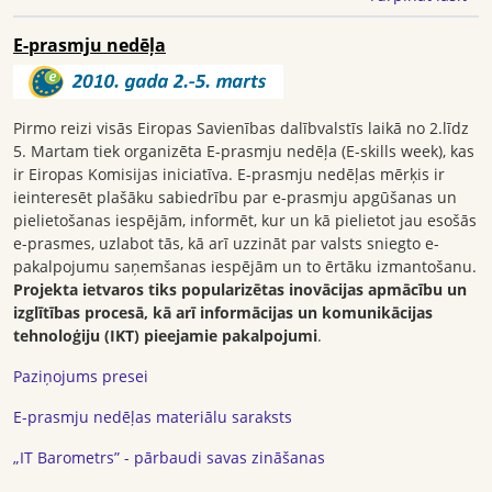
E-prasmju nedēļa
Pirmo reizi visās Eiropas Savienības dalībvalstīs laikā no 2.līdz
5. Martam tiek organizēta E-prasmju nedēļa (E-skills week), kas
ir Eiropas Komisijas iniciatīva. E-prasmju nedēļas mērķis ir
ieinteresēt plašāku sabiedrību par e-prasmju apgūšanas un
pielietošanas iespējām, informēt, kur un kā pielietot jau esošās
e-prasmes, uzlabot tās, kā arī uzzināt par valsts sniegto e-
pakalpojumu saņemšanas iespējām un to ērtāku izmantošanu.
Projekta ietvaros tiks popularizētas inovācijas apmācību un
izglītības procesā, kā arī informācijas un komunikācijas
tehnoloģiju (IKT) pieejamie pakalpojumi
.
Paziņojums presei
E-prasmju nedēļas materiālu saraksts
„IT Barometrs” - pārbaudi savas zināšanas