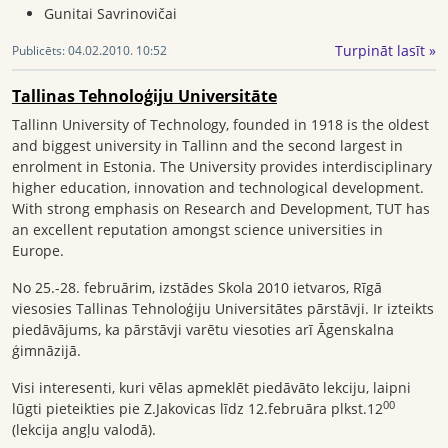
Gunitai Savrinovičai
Turpināt lasīt »
Publicēts:
04.02.2010. 10:52
Tallinas Tehnoloģiju Universitāte
Tallinn University of Technology, founded in 1918 is the oldest
and biggest university in Tallinn and the second largest in
enrolment in Estonia. The University provides interdisciplinary
higher education, innovation and technological development.
With strong emphasis on Research and Development, TUT has
an excellent reputation amongst science universities in
Europe.
No 25.-28. februārim, izstādes Skola 2010 ietvaros, Rīgā
viesosies Tallinas Tehnoloģiju Universitātes pārstāvji. Ir izteikts
piedāvājums, ka pārstāvji varētu viesoties arī Āgenskalna
ģimnāzijā.
Visi interesenti, kuri vēlas apmeklēt piedāvāto lekciju, laipni
00
lūgti pieteikties pie Z.Jakovicas līdz 12.februāra plkst.12
(lekcija angļu valodā).