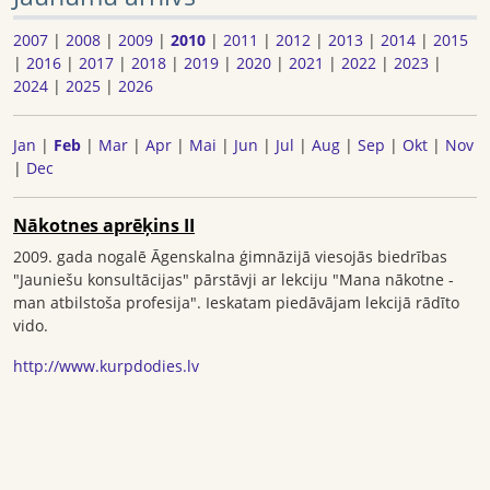
2007
|
2008
|
2009
|
2010
|
2011
|
2012
|
2013
|
2014
|
2015
|
2016
|
2017
|
2018
|
2019
|
2020
|
2021
|
2022
|
2023
|
2024
|
2025
|
2026
Jan
|
Feb
|
Mar
|
Apr
|
Mai
|
Jun
|
Jul
|
Aug
|
Sep
|
Okt
|
Nov
|
Dec
Nākotnes aprēķins II
2009. gada nogalē Āgenskalna ģimnāzijā viesojās biedrības
"Jauniešu konsultācijas" pārstāvji ar lekciju "Mana nākotne -
man atbilstoša profesija". Ieskatam piedāvājam lekcijā rādīto
vido.
http://www.kurpdodies.lv