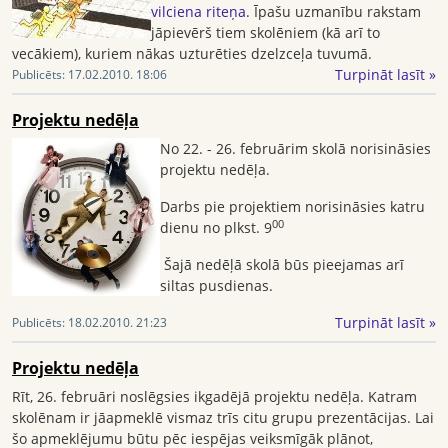
vilciena riteņa
. Īpašu uzmanību rakstam
jāpievērš tiem skolēniem (kā arī to
vecākiem), kuriem nākas uzturēties dzelzceļa tuvumā.
Turpināt lasīt »
Publicēts:
17.02.2010. 18:06
Projektu nedēļa
No 22. - 26. februārim skolā norisināsies
projektu nedēļa.
Darbs pie projektiem norisināsies katru
00
dienu no plkst. 9
Šajā nedēļā skolā būs pieejamas arī
siltas pusdienas.
Turpināt lasīt »
Publicēts:
18.02.2010. 21:23
Projektu nedēļa
Rīt, 26. februāri noslēgsies ikgadējā projektu nedēļa. Katram
skolēnam ir jāapmeklē vismaz trīs citu grupu prezentācijas. Lai
šo apmeklējumu būtu pēc iespējas veiksmīgāk plānot,