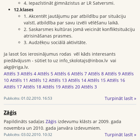
4. Iepazīstināt ģimnāzistus ar LR Satversmi.
12.klases
1. Akcentēt jautājumu par atbildību par situāciju
valstī, atbildība par savu izvēli vēlēšanu laikā.
2. Saskarsmes kultūras jomā veicināt konfliktsituāciju
atrisināšanas prasmes.
3. Audzēkņu sociālā aktivitāte.
Ja lasot šos ierosinājumus rodas vēl kāds interesants
piedāvājusm - sūtiet to uz info_skolotajs@inbox.lv vai
akg@riga.lv.
Attēls 3
Attēls 4
Attēls 5
Attēls 6
Attēls 7
Attēls 8
Attēls 9
Attēls
10
Attēls 11
Attēls 12
Attēls 13
Attēls 14
Attēls 15
Attēls 16
Attēls 17
Attēls 18
Attēls 19
Attēls 20
Attēls 3
Turpināt lasīt »
Publicēts:
01.02.2010. 16:53
Zāģis
Papildināts sadaļas
Zāģis
izdevumu klāsts ar 2009. gada
novembra un 2010. gada janvāra izdevumiem.
Turpināt lasīt »
Publicēts:
03.02.2010. 10:32