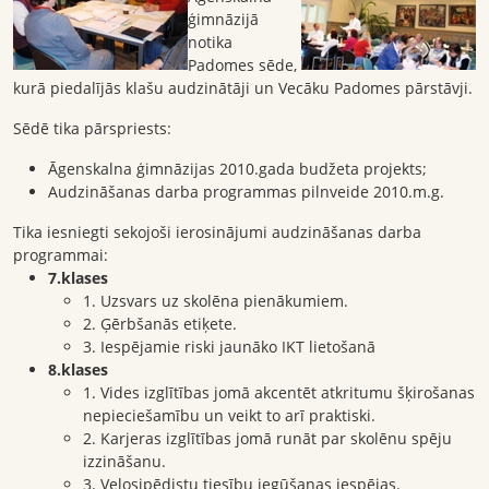
ģimnāzijā
notika
Padomes sēde,
kurā piedalījās klašu audzinātāji un Vecāku Padomes pārstāvji.
Sēdē tika pārspriests:
Āgenskalna ģimnāzijas 2010.gada budžeta projekts;
Audzināšanas darba programmas pilnveide 2010.m.g.
Tika iesniegti sekojoši ierosinājumi audzināšanas darba
programmai:
7.klases
1. Uzsvars uz skolēna pienākumiem.
2. Ģērbšanās etiķete.
3. Iespējamie riski jaunāko IKT lietošanā
8.klases
1. Vides izglītības jomā akcentēt atkritumu šķirošanas
nepieciešamību un veikt to arī praktiski.
2. Karjeras izglītības jomā runāt par skolēnu spēju
izzināšanu.
3. Velosipēdistu tiesību iegūšanas iespējas.