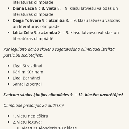
literatūras olimpiādē
Diāna Lāce
8.c
3. vieta
8. – 9. klašu latviešu valodas un
literatūras olimpiādē
Daiga Tohvere
9.c
atzinība
8. – 9. klašu latviešu valodas
un literatūras olimpiādē
Lilita Zelle
9.b
atzinība
8. – 9. klašu latviešu valodas un
literatūras olimpiādē
Par ieguldīto darbu skolēnu sagatavošanā olimpiādei izteikta
pateicību skolotājiem:
Līgai Strazdiņai
Kārlim Kūriņam
Līgai Bernānei
Santai Zībergai
Sveicam skolas ķīmijas olimpiādes 9. – 12. klasēm uzvarētājus!
Olimpiādē piedalījās 20 audzēkņi
1. vietu nepiešķīra
2. vietu ieguva:
Viesturs Alonderis 10.c klase