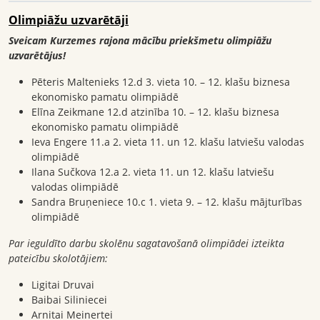
Olimpiāžu uzvarētāji
Sveicam Kurzemes rajona mācību priekšmetu olimpiāžu
uzvarētājus!
Pēteris Maltenieks 12.d 3. vieta 10. – 12. klašu biznesa
ekonomisko pamatu olimpiādē
Elīna Zeikmane 12.d atzinība 10. – 12. klašu biznesa
ekonomisko pamatu olimpiādē
Ieva Engere 11.a 2. vieta 11. un 12. klašu latviešu valodas
olimpiādē
Ilana Sučkova 12.a 2. vieta 11. un 12. klašu latviešu
valodas olimpiādē
Sandra Bruņeniece 10.c 1. vieta 9. – 12. klašu mājturības
olimpiādē
Par ieguldīto darbu skolēnu sagatavošanā olimpiādei izteikta
pateicību skolotājiem:
Ligitai Druvai
Baibai Siliniecei
Arnitai Meinertei