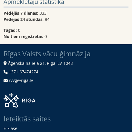
Apmeklētāju statistika
Pēdējās 7 dienas:
333
Pēdējās 24 stundas:
84
Tagad:
0
No tiem reģistrētie:
0
Rīgas Valsts vācu ģimnāzija
Āgenskalna iela 21, Rīga, LV-1048
+371 67474274
rvvg@riga.lv
Ieteiktās saites
E-klase