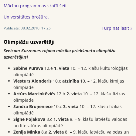
Mācību programmas skatīt šeit.
Universitātes brošūra.
Turpināt lasīt »
Publicēts:
08.02.2010. 17:25
Olimpiāžu uzvarētāji
Sveicam Kurzemes rajona mācību priekšmetu olimpiāžu
uzvarētājus!
Sabīne Purava
12.e
1. vieta
10. – 12. klašu kulturoloģijas
olimpiādē
Viesturs Alonderis
10.c
atzinība
10. – 12. klašu ķīmijas
olimpiādē
Artūrs Marcinkēvičs
12.b
2. vieta
10. – 12. klašu fizikas
olimpiādē
Sandra Bruņeniece
10.c
3. vieta
10. – 12. klašu fizikas
olimpiādē
Signe Poļakova
8.c
1. vieta
8. – 9. klašu latviešu valodas
un literatūras olimpiādē
Ženija Minka
8.a
2. vieta
8. – 9. klašu latviešu valodas un