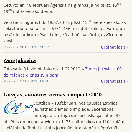
00
Ceturtdien, 18.februārī Āgenskalna ģimnāzijā no plkst. 16
-
00
19
notiks vecāku diena.
00
Vecākiem lūgums līdz 18.02.2010. plkst. 15
pieteikties skolas
sekretariātā pa tālruni - 67611146 norādot skolotāja vārdu un
uzvārdu, ar kuru vēlas tikties, kā arī bērna vārdu, uzvārdu un
klasi.
Turpināt lasīt »
Publicēts:
16.02.2010. 18:27
Zane Jakovica
Foto sadaļā ievietoti foto no 11.02.2010. -
Zanes Jakovicas 60.
dzimšanas dienas svinībām
.
Turpināt lasīt »
Publicēts:
17.02.2010. 09:30
Latvijas Jaunatnes ziemas olimpiāde 2010
Sestdien - 13.februārī, noslēgusies Latvijas
Jaunatnes ziemas olimpiāde. Sacensības
noritēja draudzīgā un sportiskā gaisotnē. 37
pilsētas un novadi apvienoja 1173 dalībniekus no 110 skolām.
Lielākais dalībnieku skaits joprojām ir distanču slēpošanā –