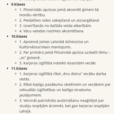
9.klases
1. Pilsoniskās apziņas jomā akcentēt ģimeni kā
morālu vērtību.
2. Piedalīties vides sakopšanā un aizsargāšanā
3. Izvairīšanās no dažāda veida atkarībām.
4. Vācu valodas nozīmes akcentēšana.
10.klases
1. Apvienot jomas Latviskā dzīvesziņa un
Kultūrvēsturiskais mantojums.
2. Par primāro jomā Pilsoniskā apziņa uzskatīt tēmu –
„es” ģimenē.
3. Karjeras izglītībā noteikti iesaistāmi vecāki.
11.klases
1. Karjeras izglītībā rīkot „ēnu dienu” vecāku darba
vietās.
2. Rīkot kopīgu pasākumu skolēniem un vecākiem par
seksuālās izglītotības un kaitīgo ieradumu
jautājumiem.
3. Veicināt patriotisko audzināšanu neaģitējot par
studiju iespējām ārzemēs, bet gan karjeras iespējām
Latvijā.