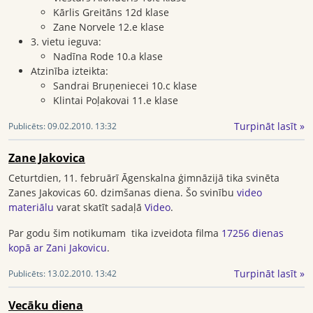
Kārlis Greitāns 12d klase
Zane Norvele 12.e klase
3. vietu ieguva:
Nadīna Rode 10.a klase
Atzinība izteikta:
Sandrai Bruņeniecei 10.c klase
Klintai Poļakovai 11.e klase
Turpināt lasīt »
Publicēts:
09.02.2010. 13:32
Zane Jakovica
Ceturtdien, 11. februārī Āgenskalna ģimnāzijā tika svinēta
Zanes Jakovicas 60. dzimšanas diena. Šo svinību
video
materiālu
varat skatīt sadaļā
Video
.
Par godu šim notikumam tika izveidota filma
17256 dienas
kopā ar Zani Jakovicu
.
Turpināt lasīt »
Publicēts:
13.02.2010. 13:42
Vecāku diena