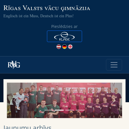
Rīgas Valsts vācu ģimnāzija
Englisch ist ein Muss, Deutsch ist ein Plus!
Pieslēdzies ar
Previous
Next
Jaunumu arhīvs