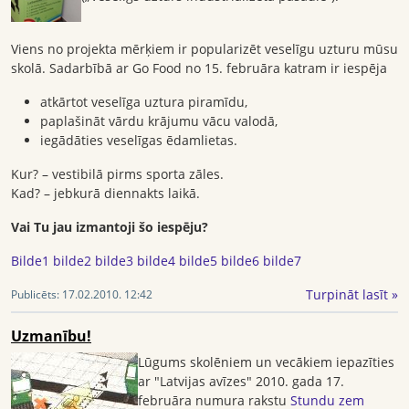
Viens no projekta mērķiem ir popularizēt veselīgu uzturu mūsu
skolā. Sadarbībā ar Go Food no 15. februāra katram ir iespēja
atkārtot veselīga uztura piramīdu,
paplašināt vārdu krājumu vācu valodā,
iegādāties veselīgas ēdamlietas.
Kur? – vestibilā pirms sporta zāles.
Kad? – jebkurā diennakts laikā.
Vai Tu jau izmantoji šo iespēju?
Bilde1
bilde2
bilde3
bilde4
bilde5
bilde6
bilde7
Turpināt lasīt »
Publicēts:
17.02.2010. 12:42
Uzmanību!
Lūgums skolēniem un vecākiem iepazīties
ar "Latvijas avīzes" 2010. gada 17.
februāra numura rakstu
Stundu zem