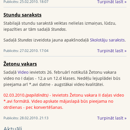
Turpināt lasīt »
Publicēts:
25.02.2010. 18:07
Stundu saraksts
Stabilajā stundu sarakstā veiktas nelielas izmaiņas, lūdzu,
iepazīties ar tām sadaļā
Stundas
.
Sadaļā
Stundas
izveidota jauna apakšnodaļā
Skolotāju saraksts
.
Turpināt lasīt »
Publicēts:
27.02.2010. 17:04
Žetonu vakars
Sadaļā
Video
ievietots 26. februārī notikušā Žetonu vakara
video no I daļas - 12.a un 12.d klases. Nedēļu lejuplādei būs
pieejama arī *.avi datne - augstākai video kvalitātei.
02.03.2010.
(papildināts)
- Ievietots Žetonu vakara II daļas video
*.avi formātā. Video apskate mājaslapā būs pieejama no
otrdienas - pec konvertēšanas.
Turpināt lasīt »
Publicēts:
28.02.2010. 21:13
Aktuāli