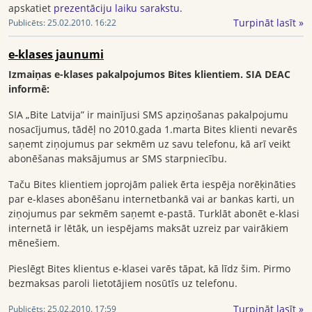
apskatiet
prezentāciju laiku sarakstu
.
Turpināt lasīt »
Publicēts:
25.02.2010. 16:22
e-klases jaunumi
Izmaiņas e-klases pakalpojumos Bites klientiem. SIA DEAC
informē:
SIA „Bite Latvija” ir mainījusi SMS apziņošanas pakalpojumu
nosacījumus, tādēļ no 2010.gada 1.marta Bites klienti nevarēs
saņemt ziņojumus par sekmēm uz savu telefonu, kā arī veikt
abonēšanas maksājumus ar SMS starpniecību.
Taču Bites klientiem joprojām paliek ērta iespēja norēķināties
par e-klases abonēšanu internetbankā vai ar bankas karti, un
ziņojumus par sekmēm saņemt e-pastā. Turklāt abonēt e-klasi
internetā ir lētāk, un iespējams maksāt uzreiz par vairākiem
mēnešiem.
Pieslēgt Bites klientus e-klasei varēs tāpat, kā līdz šim. Pirmo
bezmaksas paroli lietotājiem nosūtīs uz telefonu.
Turpināt lasīt »
Publicēts:
25.02.2010. 17:59