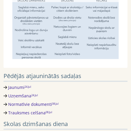
Pēdējās atjauninātās sadaļas
Jaunumi
24.Jul
Uzņemšana
24.Jul
Normatīvie dokumenti
08.Jul
Trauksmes celšana
08.Jul
Skolas dzimšanas diena