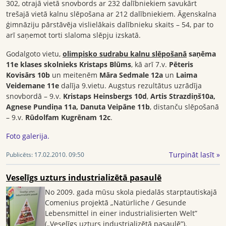
302, otrajā vietā snovbords ar 232 dalībniekiem savukārt
trešajā vietā kalnu slēpošana ar 212 dalībniekiem. Āgenskalna
ģimnāziju pārstāvēja vislielākais dalībnieku skaits – 54, par to
arī saņemot torti slaloma slēpju izskatā.
Godalgoto vietu,
olimpisko sudrabu kalnu slēpošanā
saņēma
11e klases skolnieks Kristaps Blūms
, kā arī 7.v.
Pēteris
Kovisārs 10b
un meitenēm
Māra Sedmale 12a
un
Laima
Veidemane 11e
dalīja 9.vietu. Augstus rezultātus uzrādīja
snovbordā – 9.v.
Kristaps Heinsbergs 10d
,
Artis Strazdiņš10a,
Agnese Pundiņa 11a, Danuta Veipāne 11b
, distanču slēpošanā
– 9.v.
Rūdolfam Kugrēnam 12c
.
Foto galerija.
Turpināt lasīt »
Publicēts:
17.02.2010. 09:50
Veselīgs uzturs industrializētā pasaulē
No 2009. gada mūsu skola piedalās starptautiskajā
Comenius projektā „Natürliche / Gesunde
Lebensmittel in einer industrialisierten Welt”
(„Veselīgs uzturs industrializētā pasaulē”).