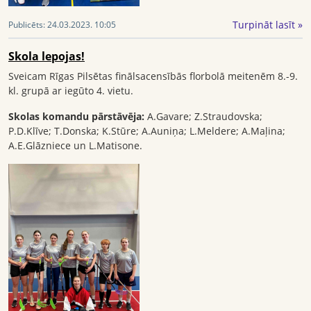
Turpināt lasīt »
Publicēts:
24.03.2023. 10:05
Skola lepojas!
Sveicam Rīgas Pilsētas finālsacensībās florbolā meitenēm 8.-9.
kl. grupā ar iegūto 4. vietu.
Skolas komandu pārstāvēja:
A.Gavare; Z.Straudovska;
P.D.Klīve; T.Donska; K.Stūre; A.Auniņa; L.Meldere; A.Maļina;
A.E.Glāzniece un L.Matisone.