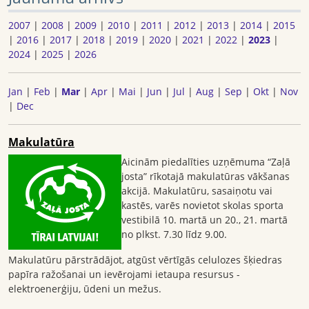
2007
|
2008
|
2009
|
2010
|
2011
|
2012
|
2013
|
2014
|
2015
|
2016
|
2017
|
2018
|
2019
|
2020
|
2021
|
2022
|
2023
|
2024
|
2025
|
2026
Jan
|
Feb
|
Mar
|
Apr
|
Mai
|
Jun
|
Jul
|
Aug
|
Sep
|
Okt
|
Nov
|
Dec
Makulatūra
Aicinām piedalīties uzņēmuma “Zaļā
josta” rīkotajā makulatūras vākšanas
akcijā. Makulatūru, sasaiņotu vai
kastēs, varēs novietot skolas sporta
vestibilā 10. martā un 20., 21. martā
no plkst. 7.30 līdz 9.00.
Makulatūru pārstrādājot, atgūst vērtīgās celulozes šķiedras
papīra ražošanai un ievērojami ietaupa resursus -
elektroenerģiju, ūdeni un mežus.