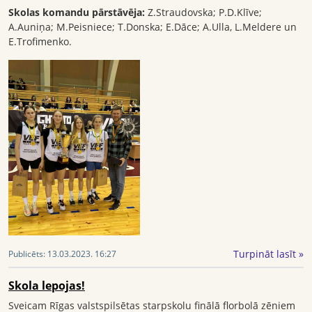
Skolas komandu pārstāvēja:
Z.Straudovska; P.D.Klīve;
A.Auniņa; M.Peisniece; T.Donska; E.Dāce; A.Ulla, L.Meldere un
E.Trofimenko.
Turpināt lasīt »
Publicēts:
13.03.2023. 16:27
Skola lepojas!
Sveicam Rīgas valstspilsētas starpskolu finālā florbolā zēniem