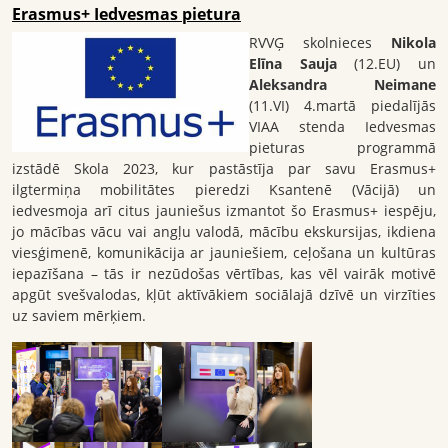
Erasmus+ Iedvesmas pietura
RVVĢ skolnieces
Nikola
Elīna Sauja
(12.EU) un
Aleksandra Neimane
(11.VI) 4.martā piedalījās
VIAA stenda Iedvesmas
pieturas programmā
izstādē Skola 2023, kur pastāstīja par savu Erasmus+
ilgtermiņa mobilitātes pieredzi Ksantenē (Vācijā) un
iedvesmoja arī citus jauniešus izmantot šo Erasmus+ iespēju,
jo mācības vācu vai angļu valodā, mācību ekskursijas, ikdiena
viesģimenē, komunikācija ar jauniešiem, ceļošana un kultūras
iepazīšana – tās ir nezūdošas vērtības, kas vēl vairāk motivē
apgūt svešvalodas, kļūt aktīvākiem sociālajā dzīvē un virzīties
uz saviem mērķiem.