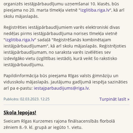
organizēs iestājpārbaudījumu uzņemšanai 10. klasēs, būs
pieejama no 20. marta tīmekļa vietnē "
izglitiba.riga.lv
", kā arī
skolu mājaslapās.
Reģistrēties iestājpārbaudījumiem varēs elektroniski divas
nedēļas pirms iestājpārbaudījuma norises tīmekļa vietnē
"
izglitiba.riga.lv
" sadaļā "Reģistrēšanās kombinētajam
iestājpārbaudījumam", kā arī skolu mājaslapās. Reģistrējoties
iestājpārbaudījumam, no saraksta varēs izvēlēties sev
izdevīgāko vietu (izglītības iestādi), kurā veikt šo rakstisko
iestājpārbaudījumu.
Papildinformācija būs pieejama Rīgas valsts ģimnāziju un
vidusskolu mājaslapās. Jautājumu gadījumā iespēja sazināties
arī pa e-pastu:
iestajparbaudijums@riga.lv
.
Turpināt lasīt »
Publicēts:
02.03.2023. 12:25
Skola lepojas!
Sveicam Rīgas Kurzemes rajona finālsacensībās florbolā
zēniem 8.-9. kl. grupā ar iegūto 1. vietu.