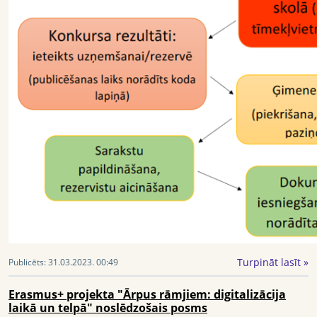
Turpināt lasīt »
Publicēts:
31.03.2023. 00:49
Erasmus+ projekta "Ārpus rāmjiem: digitalizācija
laikā un telpā" noslēdzošais posms