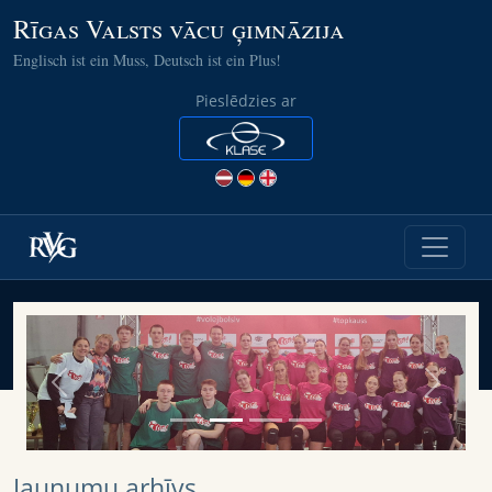
Rīgas Valsts vācu ģimnāzija
Englisch ist ein Muss, Deutsch ist ein Plus!
Pieslēdzies ar
Previous
Next
Jaunumu arhīvs