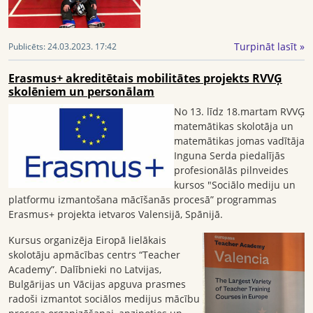
Turpināt lasīt »
Publicēts:
24.03.2023. 17:42
Erasmus+ akreditētais mobilitātes projekts RVVĢ
skolēniem un personālam
No 13. līdz 18.martam RVVĢ
matemātikas skolotāja un
matemātikas jomas vadītāja
Inguna Serda piedalījās
profesionālās pilnveides
kursos "Sociālo mediju un
platformu izmantošana mācīšanās procesā” programmas
Erasmus+ projekta ietvaros Valensijā, Spānijā.
Kursus organizēja Eiropā lielākais
skolotāju apmācības centrs “Teacher
Academy”. Dalībnieki no Latvijas,
Bulgārijas un Vācijas apguva prasmes
radoši izmantot sociālos medijus mācību