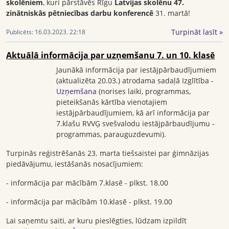
skolēniem
, kuri pārstāvēs Rīgu
Latvijas skolēnu 47.
zinātniskās pētniecības darbu konferencē
31. martā!
Turpināt lasīt »
Publicēts:
16.03.2023. 22:18
Aktuālā informācija par uzņemšanu 7. un 10. klasē
Jaunākā informācija par iestājpārbaudījumiem
(aktualizēta 20.03.) atrodama sadaļā Izglītība -
Uzņemšana
(norises laiki, programmas,
pieteikšanās kārtība vienotajiem
iestājpārbaudījumiem, kā arī informācija par
7.klašu RVVĢ svešvalodu iestājpārbaudījumu -
programmas, parauguzdevumi).
Turpinās reģistrēšanās 23. marta tiešsaistei par ģimnāzijas
piedāvājumu, iestāšanās nosacījumiem:
- informācija par mācībām 7.klasē - plkst. 18.00
- informācija par mācībām 10.klasē - plkst. 19.00
Lai saņemtu saiti, ar kuru pieslēgties, lūdzam izpildīt