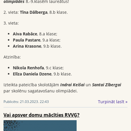
olimpiādes
8.-9.klasēm laureātus!
2. vieta:
Tīna Dālberga
, 8.b klase.
3. vieta:
Aiva Rabāce
, 8.a klase;
Paula Pastare
, 9.a klase;
Arina Krasone
, 9.b klase.
Atzinība:
Nikola Renhofa
, 9.c klase;
Elīza Daniela Dzene
, 9.b klase.
Izteikta pateicība skolotājām
Indrai Keišai
un
Santai Zībergai
par skolēnu sagatavošanu olimpiādei.
Turpināt lasīt »
Publicēts:
21.03.2023. 22:43
Vai apsver domu mācīties RVVĢ?