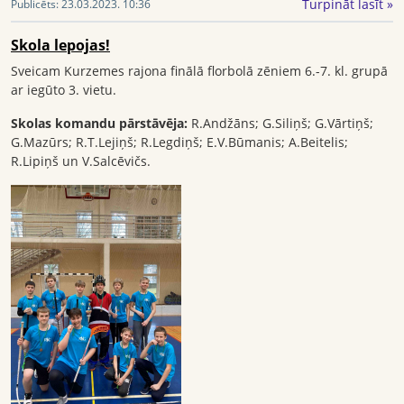
Turpināt lasīt »
Publicēts:
23.03.2023. 10:36
Skola lepojas!
Sveicam Kurzemes rajona finālā florbolā zēniem 6.-7. kl. grupā
ar iegūto 3. vietu.
Skolas komandu pārstāvēja:
R.Andžāns; G.Siliņš; G.Vārtiņš;
G.Mazūrs; R.T.Lejiņš; R.Legdiņš; E.V.Būmanis; A.Beitelis;
R.Lipiņš un V.Salcēvičs.