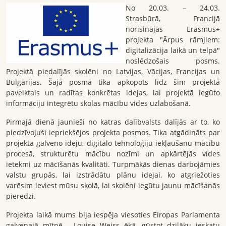
No 20.03. – 24.03.
Strasbūrā, Francijā
norisinājās Erasmus+
projekta "Ārpus rāmjiem:
digitalizācija laikā un telpā"
noslēdzošais posms.
Projektā piedalījās skolēni no Latvijas, Vācijas, Francijas un
Bulgārijas. Šajā posmā tika apkopots līdz šim projektā
paveiktais un radītas konkrētas idejas, lai projektā iegūto
informāciju integrētu skolas mācību vides uzlabošanā.
Pirmajā dienā jaunieši no katras dalībvalsts dalījās ar to, ko
piedzīvojuši iepriekšējos projekta posmos. Tika atgādināts par
projekta galveno ideju, digitālo tehnoloģiju iekļaušanu mācību
procesā, strukturētu mācību nozīmi un apkārtējās vides
ietekmi uz mācīšanās kvalitāti. Turpmākās dienas darbojāmies
valstu grupās, lai izstrādātu plānu idejai, ko atgriežoties
varēsim ieviest mūsu skolā, lai skolēni iegūtu jaunu mācīšanās
pieredzi.
Projekta laikā mums bija iespēja viesoties Eiropas Parlamenta
galvenajā mītnē ­- Louise Weiss ēkā, gūstot dziļāku ieskatu