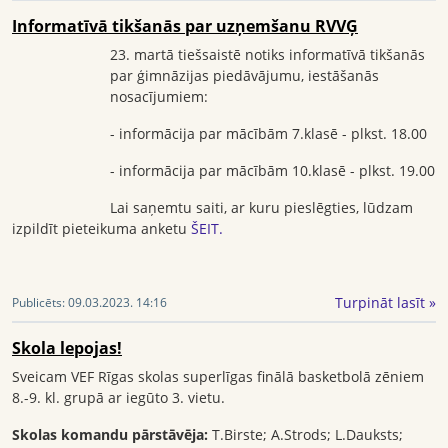
Informatīvā tikšanās par uzņemšanu RVVĢ
23. martā tiešsaistē notiks informatīvā tikšanās
par ģimnāzijas piedāvājumu, iestāšanās
nosacījumiem:
- informācija par mācībām 7.klasē - plkst. 18.00
- informācija par mācībām 10.klasē - plkst. 19.00
Lai saņemtu saiti, ar kuru pieslēgties, lūdzam
izpildīt pieteikuma anketu
ŠEIT.
Turpināt lasīt »
Publicēts:
09.03.2023. 14:16
Skola lepojas!
Sveicam VEF Rīgas skolas superlīgas finālā basketbolā zēniem
8.-9. kl. grupā ar iegūto 3. vietu.
Skolas komandu pārstāvēja:
T.Birste; A.Strods; L.Dauksts;