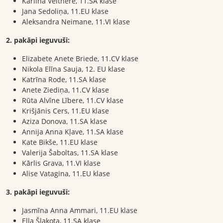
Karlīna Veitnere, 11.SA klase
Jana Sedoliņa, 11.EU klase
Aleksandra Neimane, 11.VI klase
2. pakāpi ieguvuši:
Elizabete Anete Briede, 11.CV klase
Nikola Elīna Sauja, 12. EU klase
Katrīna Rode, 11.SA klase
Anete Ziediņa, 11.CV klase
Rūta Alvīne Lībere, 11.CV klase
Krišjānis Cers, 11.EU klase
Aziza Donova, 11.SA klase
Annija Anna Kļave, 11.SA klase
Kate Bikše, 11.EU klase
Valerija Šaboltas, 11.SA klase
Kārlis Grava, 11.VI klase
Alise Vatagina, 11.EU klase
3. pakāpi ieguvuši:
Jasmīna Anna Ammari, 11.EU klase
Ella Šļakota, 11.SA klase