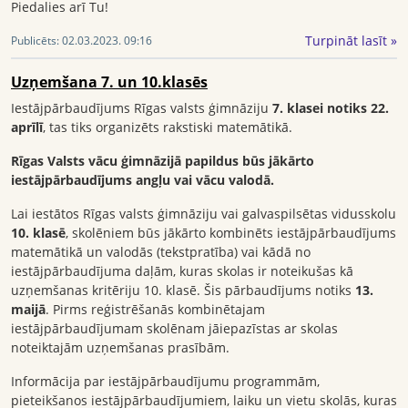
Piedalies arī Tu!
Turpināt lasīt »
Publicēts:
02.03.2023. 09:16
Uzņemšana 7. un 10.klasēs
Iestājpārbaudījums Rīgas valsts ģimnāziju
7. klasei notiks 22.
aprīlī
, tas tiks organizēts rakstiski matemātikā.
Rīgas Valsts vācu ģimnāzijā papildus būs jākārto
iestājpārbaudījums angļu vai vācu valodā.
Lai iestātos Rīgas valsts ģimnāziju vai galvaspilsētas vidusskolu
10. klasē
, skolēniem būs jākārto kombinēts iestājpārbaudījums
matemātikā un valodās (tekstpratība) vai kādā no
iestājpārbaudījuma daļām, kuras skolas ir noteikušas kā
uzņemšanas kritēriju 10. klasē. Šis pārbaudījums notiks
13.
maijā
. Pirms reģistrēšanās kombinētajam
iestājpārbaudījumam skolēnam jāiepazīstas ar skolas
noteiktajām uzņemšanas prasībām.
Informācija par iestājpārbaudījumu programmām,
pieteikšanos iestājpārbaudījumiem, laiku un vietu skolās, kuras