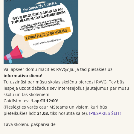
Vai apsver domu mācīties RVVĢ? Ja, jā tad piesakies uz
informatīvo dienu
!
Tu uzzināsi par mūsu skolas skolēnu pieredzi RVVĢ. Tev būs
iespēja uzdot dažādus sev interesejošus jautājumus par mūsu
skolu un tās skolēniem!
Gaidīsim tevi
1.aprīlī 12:00
!
(Pieslēgties varēs caur MSteams un visiem, kuri būs
pieteikušies līdz
31.03.
tiks nosūtīta saite).
!PIESAKIES ŠEIT!
Tava skolēnu pašpārvalde