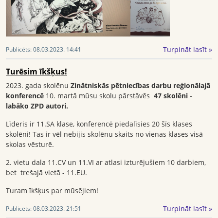
Turpināt lasīt »
Publicēts:
08.03.2023. 14:41
Turēsim īkšķus!
2023. gada skolēnu
Zinātniskās pētniecības darbu reģionālajā
konferencē
10. martā mūsu skolu pārstāvēs
47 skolēni -
labāko ZPD autori.
Līderis ir 11.SA klase, konferencē piedalīsies 20 šīs klases
skolēni! Tas ir vēl nebijis skolēnu skaits no vienas klases visā
skolas vēsturē.
2. vietu dala 11.CV un 11.VI ar atlasi izturējušiem 10 darbiem,
bet trešajā vietā - 11.EU.
Turam īkšķus par mūsējiem!
Turpināt lasīt »
Publicēts:
08.03.2023. 21:51