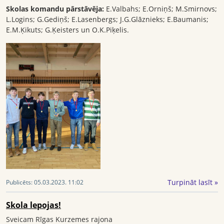
Skolas komandu pārstāvēja:
E.Valbahs; E.Orniņš; M.Smirnovs;
L.Logins; G.Gediņš; E.Lasenbergs; J.G.Glāznieks; E.Baumanis;
E.M.Ķikuts; G.Ķeisters un O.K.Piķelis.
Turpināt lasīt »
Publicēts:
05.03.2023. 11:02
Skola lepojas!
Sveicam Rīgas Kurzemes rajona