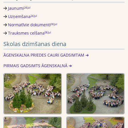
Jaunumi
24.Jul
Uzņemšana
24.Jul
Normatīvie dokumenti
08.Jul
Trauksmes celšana
08.Jul
Skolas dzimšanas diena
ĀGENSKALNA PRIEDES CAURI GADSIMTAM ➔
PIRMAIS GADSIMTS ĀGENSKALNĀ ➔