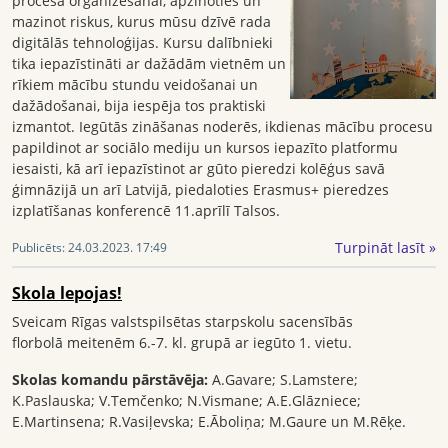
procesa organizēšanai, apzinoties un
mazinot riskus, kurus mūsu dzīvē rada
digitālās tehnoloģijas. Kursu dalībnieki
tika iepazīstināti ar dažādām vietnēm un
rīkiem mācību stundu veidošanai un
dažādošanai, bija iespēja tos praktiski
izmantot. Iegūtās zināšanas noderēs, ikdienas mācību procesu
papildinot ar sociālo mediju un kursos iepazīto platformu
iesaisti, kā arī iepazīstinot ar gūto pieredzi kolēģus savā
ģimnāzijā un arī Latvijā, piedaloties Erasmus+ pieredzes
izplatīšanas konferencē 11.aprīlī Talsos.
Turpināt lasīt »
Publicēts:
24.03.2023. 17:49
Skola lepojas!
Sveicam Rīgas valstspilsētas starpskolu sacensībās
florbolā meitenēm 6.-7. kl. grupā ar iegūto 1. vietu.
Skolas komandu pārstāvēja:
A.Gavare; S.Lamstere;
K.Paslauska; V.Temčenko; N.Vismane; A.E.Glāzniece;
E.Martinsena; R.Vasiļevska; E.Āboliņa; M.Gaure un M.Rēķe.