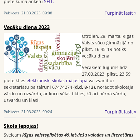
pieteikuma anketu
ŠEIT.
Turpināt lasīt »
Publicēts:
21.03.2023. 09:08
Vecāku diena 2023
Otrdien, 28. martā, Rīgas
Valsts vācu ģimnāzijā no
plkst. 16.45-19 notiks
vecāku diena.
Vecākiem lūgums līdz
27.03.2023. plkst. 23:59
pieteikties
elektroniski skolas mājaslapā
vai zvanīt uz
sekretariātu pa tālruni 67474274
(d.d. 8-13)
, norādot skolotāja
vārdu un uzvārdu, ar kuru vēlas tikties, kā arī bērna vārdu,
uzvārdu un klasi.
Turpināt lasīt »
Publicēts:
21.03.2023. 09:24
Skola lepojas!
Sveicam
Rīgas valstspilsētas 49.latviešu valodas un literatūras