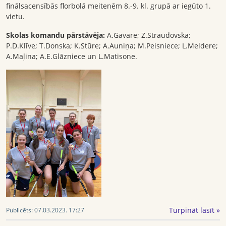
finālsacensībās florbolā meitenēm 8.-9. kl. grupā ar iegūto 1.
vietu.
Skolas komandu pārstāvēja:
A.Gavare; Z.Straudovska;
P.D.Klīve; T.Donska; K.Stūre; A.Auniņa; M.Peisniece; L.Meldere;
A.Maļina; A.E.Glāzniece un L.Matisone.
Turpināt lasīt »
Publicēts:
07.03.2023. 17:27