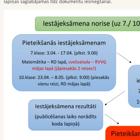
lapiņas saglabājamas līdz dokumentu iesniegšanai.