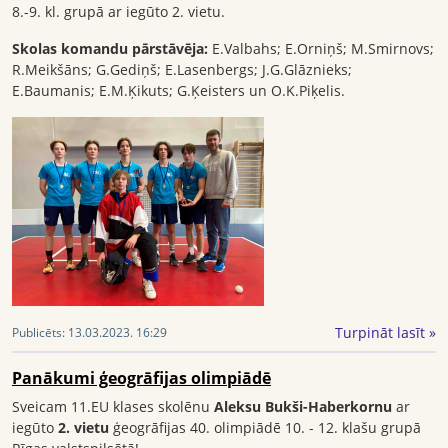
8.-9. kl. grupā ar iegūto 2. vietu.
Skolas komandu pārstāvēja:
E.Valbahs; E.Orniņš; M.Smirnovs;
R.Meikšāns; G.Gediņš; E.Lasenbergs; J.G.Glāznieks;
E.Baumanis; E.M.Ķikuts; G.Ķeisters un O.K.Piķelis.
Turpināt lasīt »
Publicēts:
13.03.2023. 16:29
Panākumi ģeogrāfijas olimpiādē
Sveicam 11.EU klases skolēnu
Aleksu Bukši-Haberkornu
ar
iegūto
2. vietu
ģeogrāfijas 40. olimpiādē 10. - 12. klašu grupā