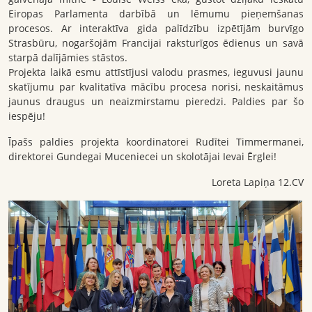
Eiropas Parlamenta darbībā un lēmumu pieņemšanas
procesos. Ar interaktīva gida palīdzību izpētījām burvīgo
Strasbūru, nogaršojām Francijai raksturīgos ēdienus un savā
starpā dalījāmies stāstos.
Projekta laikā esmu attīstījusi valodu prasmes, ieguvusi jaunu
skatījumu par kvalitatīva mācību procesa norisi, neskaitāmus
jaunus draugus un neaizmirstamu pieredzi. Paldies par šo
iespēju!
Īpašs paldies projekta koordinatorei Rudītei Timmermanei,
direktorei Gundegai Muceniecei un skolotājai Ievai Ērglei!
Loreta Lapiņa 12.CV