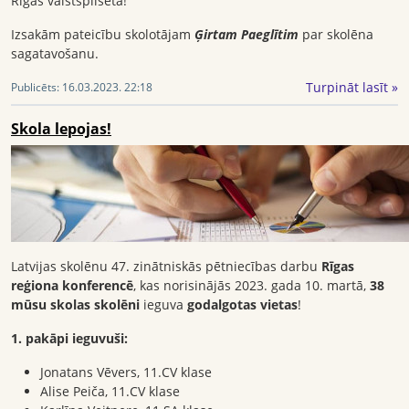
Rīgas valstspilsētā!
Izsakām pateicību skolotājam
Ģirtam Paeglītim
par skolēna
sagatavošanu.
Turpināt lasīt »
Publicēts:
16.03.2023. 22:18
Skola lepojas!
Latvijas skolēnu 47. zinātniskās pētniecības darbu
Rīgas
reģiona konferencē
, kas norisinājās 2023. gada 10. martā,
38
mūsu skolas skolēni
ieguva
godalgotas vietas
!
1. pakāpi ieguvuši:
Jonatans Vēvers, 11.CV klase
Alise Peiča, 11.CV klase