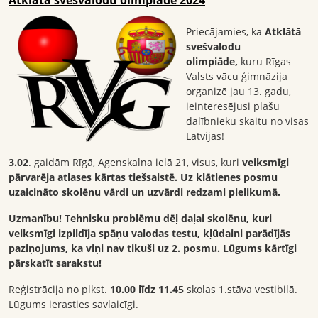
Priecājamies, ka
Atklātā
svešvalodu
olimpiāde,
kuru Rīgas
Valsts vācu ģimnāzija
organizē jau 13. gadu,
ieinteresējusi plašu
dalībnieku skaitu no visas
Latvijas!
3.02
. gaidām Rīgā, Āgenskalna ielā 21, visus, kuri
veiksmīgi
pārvarēja atlases kārtas tiešsaistē. Uz klātienes posmu
uzaicināto skolēnu vārdi un uzvārdi redzami pielikumā.
Uzmanību! Tehnisku problēmu dēļ daļai skolēnu, kuri
veiksmīgi izpildīja spāņu valodas testu, kļūdaini parādījās
paziņojums, ka viņi nav tikuši uz 2. posmu. Lūgums kārtīgi
pārskatīt sarakstu!
Reģistrācija no plkst.
10.00 līdz 11.45
skolas 1.stāva vestibilā.
Lūgums ierasties savlaicīgi.