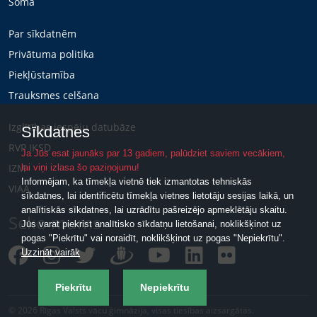
Soma
Par sīkdatnēm
Privātuma politika
Piekļūstamība
Trauksmes celšana
Izglītības iespēju datubāze
Sīkdatnes
RVP IKSD
Ja Jūs esat jaunāks par 13 gadiem, palūdziet saviem vecākiem,
IZM
lai viņi izlasa šo paziņojumu!
Informējam, ka tīmekļa vietnē tiek izmantotas tehniskās
VIAA
sīkdatnes, lai identificētu tīmekļa vietnes lietotāju sesijas laikā, un
analītiskās sīkdatnes, lai uzrādītu pašreizējo apmeklētāju skaitu.
Seko mums
Jūs varat piekrist analītisko sīkdatņu lietošanai, noklikšķinot uz
pogas "Piekrītu" vai noraidīt, noklikšķinot uz pogas "Nepiekrītu".
Uzzināt vairāk
Piekrītu
Nepiekrītu
© 2026 Rīgas Valsts vācu ģimnāzija, visas tiesības aizsargātas.