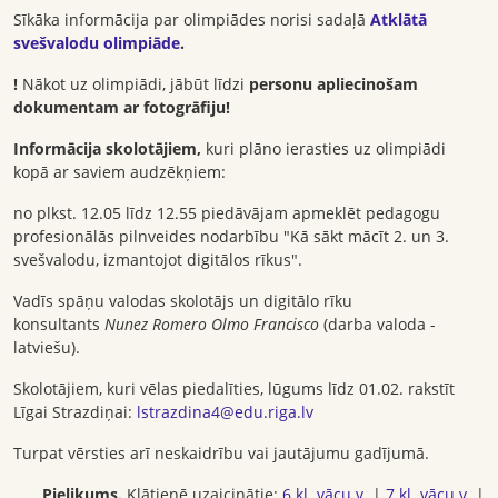
Sīkāka informācija par olimpiādes norisi sadaļā
Atklātā
svešvalodu olimpiāde
.
!
Nākot uz olimpiādi, jābūt līdzi
personu apliecinošam
dokumentam ar fotogrāfiju!
Informācija skolotājiem,
kuri plāno ierasties uz olimpiādi
kopā ar saviem audzēkņiem:
no plkst. 12.05 līdz 12.55 piedāvājam apmeklēt pedagogu
profesionālās pilnveides nodarbību "Kā sākt mācīt 2. un 3.
svešvalodu, izmantojot digitālos rīkus".
Vadīs spāņu valodas skolotājs un digitālo rīku
konsultants
Nunez Romero Olmo Francisco
(darba valoda -
latviešu).
Skolotājiem, kuri vēlas piedalīties, lūgums līdz 01.02. rakstīt
Līgai Strazdiņai:
lstrazdina4@edu.riga.lv
Turpat vērsties arī neskaidrību vai jautājumu gadījumā.
Pielikums.
Klātienē uzaicinātie:
6.kl. vācu v.
|
7.kl. vācu v.
|