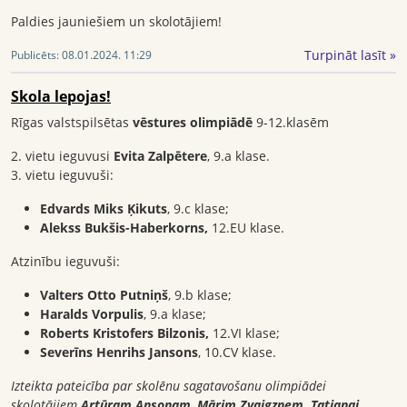
Paldies jauniešiem un skolotājiem!
Turpināt lasīt »
Publicēts:
08.01.2024. 11:29
Skola lepojas!
Rīgas valstspilsētas
vēstures olimpiādē
9-12.klasēm
2. vietu ieguvusi
Evita Zalpētere
, 9.a klase.
3. vietu ieguvuši:
Edvards Miks Ķikuts
, 9.c klase;
Alekss Bukšis-Haberkorns,
12.EU klase.
Atzinību ieguvuši:
Valters Otto Putniņš
, 9.b klase;
Haralds Vorpulis
, 9.a klase;
Roberts Kristofers Bilzonis,
12.VI klase;
Severīns Henrihs Jansons
, 10.CV klase.
Izteikta pateicība par skolēnu sagatavošanu olimpiādei
skolotājiem
Artūram Ansonam
,
Mārim Zvaigznem,
Tatjanai