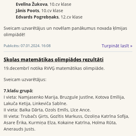
Evelīna Žukova
, 10.cv klase
Jānis Poots
, 10.cv klase
Edvards Pogrebņaks
, 12.cv klase
Sveicam uzvarētājus un novēlam panākumus novada ķīmijas
olimpiādē!
Turpināt lasīt »
Publicēts:
07.01.2024. 16:08
Skolas matemātikas olimpiādes rezultāti
19.decembrī notika RVVĢ matemātikas olimpiāde.
Sveicam uzvarētājus:
7.klašu grupā:
I vieta: Namjasenko Marija, Bruzgule Justīne, Kotova Emīlija,
Lakuča Ketija, Linkeviča Sabīne.
II vieta: Balka Dārta, Ozols Emīls, Līce Ance.
III vieta: Trubačs Ģirts, Gozītis Markuss, Ozoliņa Katrīna Sofija,
Asare Ērika, Kurmiņa Elza, Kokaine Katrīna, Holma Rūta,
Anerauds Justs.