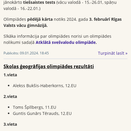
jānokārto
tiešsaistes tests
(vācu valodā - 15.-26.01, spāņu
valodā - 16.-22.01.)
Olimpiādes
pēdējā kārta
notiks 2024. gada
3. februārī Rīgas
Valsts vācu ģimnāzijā.
Sīkāka informācija par olimpiādes norisi un olimpiādes
nolikumi sadaļā
Atklātā svešvalodu olimpiāde
.
Turpināt lasīt »
Publicēts:
09.01.2024. 18:45
Skolas ģeogrāfijas olimpiādes rezultāti
1.vieta
Alekss Bukšis-Haberkorns, 12.EU
2.vieta
Toms Špīlbergs, 11.EU
Guntis Gunārs Tērauds, 12.EU
3.vieta