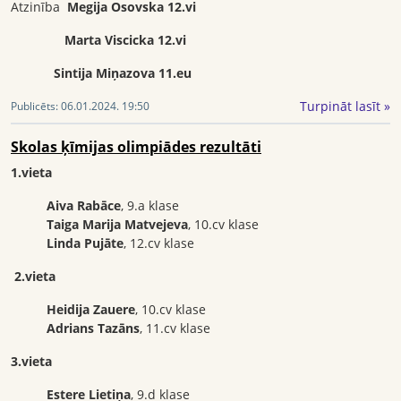
Atzinība
Megija Osovska 12.vi
Marta Viscicka 12.vi
Sintija Miņazova 11.eu
Turpināt lasīt »
Publicēts:
06.01.2024. 19:50
Skolas ķīmijas olimpiādes rezultāti
1.vieta
Aiva Rabāce
, 9.a klase
Taiga Marija Matvejeva
, 10.cv klase
Linda Pujāte
, 12.cv klase
2.vieta
Heidija Zauere
, 10.cv klase
Adrians Tazāns
, 11.cv klase
3.vieta
Estere Lietiņa
, 9.d klase