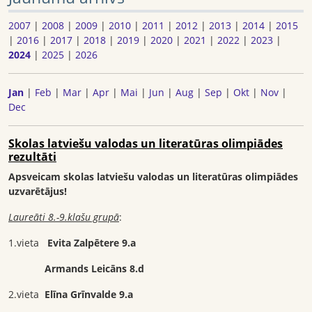
2007
|
2008
|
2009
|
2010
|
2011
|
2012
|
2013
|
2014
|
2015
|
2016
|
2017
|
2018
|
2019
|
2020
|
2021
|
2022
|
2023
|
2024
|
2025
|
2026
Jan
|
Feb
|
Mar
|
Apr
|
Mai
|
Jun
|
Aug
|
Sep
|
Okt
|
Nov
|
Dec
Skolas latviešu valodas un literatūras olimpiādes
rezultāti
Apsveicam skolas latviešu valodas un literatūras olimpiādes
uzvarētājus!
Laureāti 8.-9.klašu grupā
:
1.vieta
Evita Zalpētere 9.a
Armands Leicāns 8.d
2.vieta
Elīna Grīnvalde 9.a