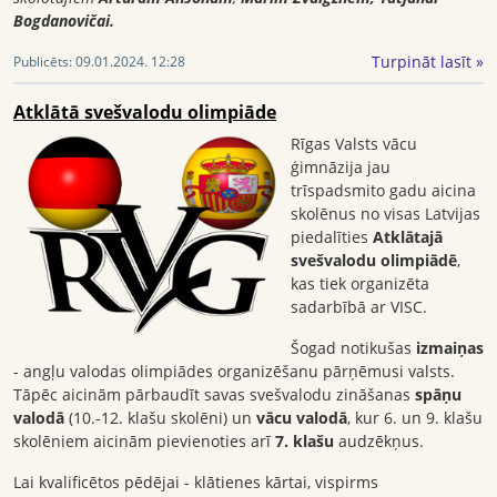
Bogdanovičai.
Turpināt lasīt »
Publicēts:
09.01.2024. 12:28
Atklātā svešvalodu olimpiāde
Rīgas Valsts vācu
ģimnāzija jau
trīspadsmito gadu aicina
skolēnus no visas Latvijas
piedalīties
Atklātajā
svešvalodu olimpiādē
,
kas tiek organizēta
sadarbībā ar VISC.
Šogad notikušas
izmaiņas
- angļu valodas olimpiādes organizēšanu pārņēmusi valsts.
Tāpēc aicinām pārbaudīt savas svešvalodu zināšanas
spāņu
valodā
(10.-12. klašu skolēni) un
vācu valodā
, kur 6. un 9. klašu
skolēniem aicinām pievienoties arī
7. klašu
audzēkņus.
Lai kvalificētos pēdējai - klātienes kārtai, vispirms