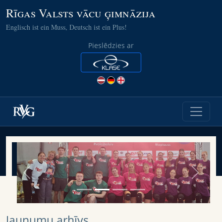
Rīgas Valsts vācu ģimnāzija
Englisch ist ein Muss, Deutsch ist ein Plus!
Pieslēdzies ar
Previous
Next
Jaunumu arhīvs