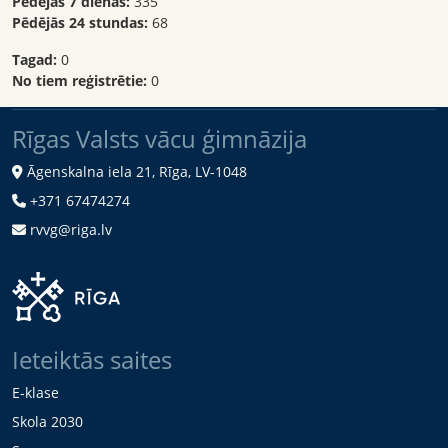
Pēdējās 7 dienas:
335
Pēdējās 24 stundas:
68
Tagad:
0
No tiem reģistrētie:
0
Rīgas Valsts vācu ģimnāzija
Āgenskalna iela 21, Rīga, LV-1048
+371 67474274
rvvg@riga.lv
Ieteiktās saites
E-klase
Skola 2030