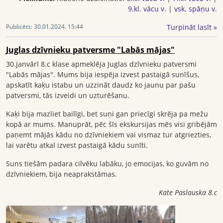
9.kl. vācu v.
|
vsk. spāņu v.
Turpināt lasīt »
Publicēts:
30.01.2024. 15:44
Juglas dzīvnieku patversme "Labās mājas"
30.janvārī 8.c klase apmeklēja Juglas dzīvnieku patversmi
"Labās mājas". Mums bija iespēja izvest pastaigā sunīšus,
apskatīt kaķu istabu un uzzināt daudz ko jaunu par pašu
patversmi, tās izveidi un uzturēšanu.
Kaķi bija mazliet bailīgi, bet suņi gan priecīgi skrēja pa mežu
kopā ar mums. Manuprāt, pēc šīs ekskursijas mēs visi gribējām
paņemt mājās kādu no dzīvniekiem vai vismaz tur atgriezties,
lai varētu atkal izvest pastaigā kādu sunīti.
Suns tiešām padara cilvēku labāku, jo emocijas, ko guvām no
dzīvniekiem, bija neaprakstāmas.
Kate Paslauska 8.c