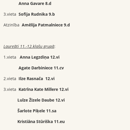
Anna Gavare 8.d
3.vieta
Sofija Rudnika 9.b
Atzinība
Amēlija Patmalniece 9.d
Laureāti 11.-12.klašu grupā
:
1.vieta
Anna Legzdiņa 12.vi
Agate Darbiniece 11.cv
2.vieta
Ilze Rasnača 12.vi
3.vieta
Katrīna Kate Millere 12.vi
Luīze Žizele Daube 12.vi
Šarlote Piķele 11.sa
Kristiāna Stūriška 11.eu