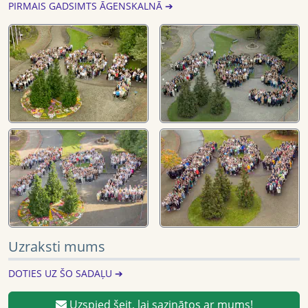
PIRMAIS GADSIMTS ĀGENSKALNĀ ➔
Uzraksti mums
DOTIES UZ ŠO SADAĻU ➔
Uzspied šeit, lai sazinātos ar mums!