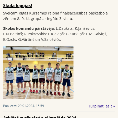
Skola lepojas!
Sveicam Rīgas Kurzemes rajona finālsacensībās basketbolā
zēniem 8.-9. kl. grupā ar iegūto 3. vietu.
Skolas komandu pārstāvēja:
L.Dauksts; K.Janševics;
L.N.Baltiņš; R.Pokrovskis; E.Kļaviņš; G.Kārkliņš; E.M.Galviņš;
E.Ozols; G.Vārtiņš un V.Salcēvičs.
Turpināt lasīt »
Publicēts:
29.01.2024. 15:59
Atklātā svešvalodu olimpiāde 2024