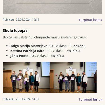
Turpināt lasīt »
Publicēts:
25.01.2024. 19:14
Skola lepojas!
Bioloģijas valsts 46. olimpiādē mūsu skolēni ieguvuši:
Taiga Marija Matvejeva
, 10.CV klase -
3. pakāpi;
Katrīna Patrīcija Bāra
, 11.CV klase -
atzinību
;
Jānis Poots
, 10.CV klase -
atzinību
.
Turpināt lasīt »
Publicēts:
29.01.2024. 14:01