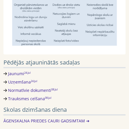
Pēdējās atjauninātās sadaļas
Jaunumi
24.Jul
Uzņemšana
24.Jul
Normatīvie dokumenti
08.Jul
Trauksmes celšana
08.Jul
Skolas dzimšanas diena
ĀGENSKALNA PRIEDES CAURI GADSIMTAM ➔