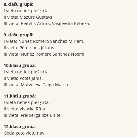
8.klašu grupā:
I vieta netiek piešķirta.
II vieta: Mazūrs Gustavs.
III vieta: Beitelis Artūrs, Vasiļevska Rebeka.
9.klašu grupā:
I vieta: Nunez Romero Sanchez Miriam.
II vieta: Pētersons Jēkabs.
III vieta: Nunez Romero Sanchez Noemi.
10.klašu grupā:
I vieta netiek piešķirta
II vieta: Poots Jānis.
III vieta: Matvejeva Taiga Marija.
11.klašu grupā:
I vieta netiek piešķirta.
II vieta: Visocka Rūta.
III vieta: Freiberga Ilze Bitīte.
12.klašu grupā:
Godalgoto vietu nav.